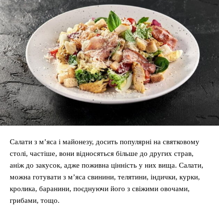
Салати з м’яса і майонезу, досить популярні на святковому
столі, частіше, вони відносяться більше до других страв,
аніж до закусок, адже поживна цінність у них вища. Салати,
можна готувати з м’яса свинини, телятини, індички, курки,
кролика, баранини, поєднуючи його з свіжими овочами,
грибами, тощо.