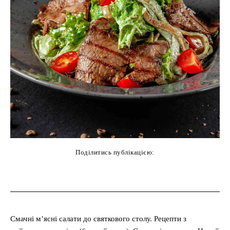
Поділитись публікацією:
cebook
Twitter
Pinterest
WhatsAp
Смачні м’ясні салати до святкового столу. Рецепти з