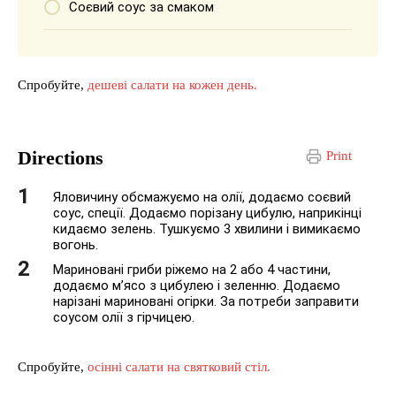
Соєвий соус за смаком
Спробуйте,
дешеві салати на кожен день.
Directions
Print
Яловичину обсмажуємо на олії, додаємо соєвий
соус, спеції. Додаємо порізану цибулю, наприкінці
кидаємо зелень. Тушкуємо 3 хвилини і вимикаємо
вогонь.
Мариновані гриби ріжемо на 2 або 4 частини,
додаємо м’ясо з цибулею і зеленню. Додаємо
нарізані мариновані огірки. За потреби заправити
соусом олії з гірчицею.
Спробуйте,
осінні салати на святковий стіл.