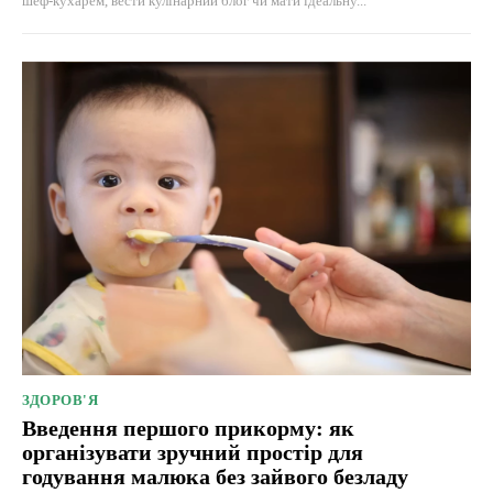
шеф-кухарем, вести кулінарний блог чи мати ідеальну...
ЗДОРОВ'Я
Введення першого прикорму: як
організувати зручний простір для
годування малюка без зайвого безладу