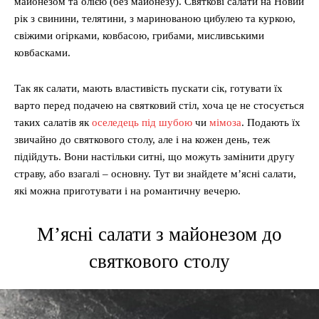
майонезом та олією (без майонезу). Святкові салати на Новий
рік з свинини, телятини, з маринованою цибулею та куркою,
свіжими огірками, ковбасою, грибами, мисливськими
ковбасками.
Так як салати, мають властивість пускати сік, готувати їх
варто перед подачею на святковий стіл, хоча це не стосується
таких салатів як
оселедець під шубою
чи
мімоза
. Подають їх
звичайно до святкового столу, але і на кожен день, теж
підійдуть. Вони настільки ситні, що можуть замінити другу
страву, або взагалі – основну. Тут ви знайдете м’ясні салати,
які можна приготувати і на романтичну вечерю.
М’ясні салати з майонезом до
святкового столу