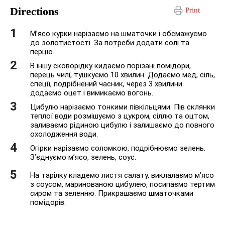
Directions
Print
М’ясо курки нарізаємо на шматочки і обсмажуємо
до золотистості. За потреби додати солі та
перцю.
В іншу сковорідку кидаємо порізані помідори,
перець чилі, тушкуємо 10 хвилин. Додаємо мед, сіль,
спеції, подрібнений часник, через 3 хвилини
додаємо оцет і вимикаємо вогонь.
Цибулю нарізаємо тонкими півкільцями. Пів склянки
теплої води розмішуємо з цукром, сіллю та оцтом,
заливаємо рідиною цибулю і залишаємо до повного
охолодження води.
Огірки нарізаємо соломкою, подрібнюємо зелень.
З’єднуємо м’ясо, зелень, соус.
На тарілку кладемо листя салату, виклалаємо м’ясо
з соусом, маринованою цибулею, посипаємо тертим
сиром та зеленню. Прикрашаємо шматочками
помідорів.