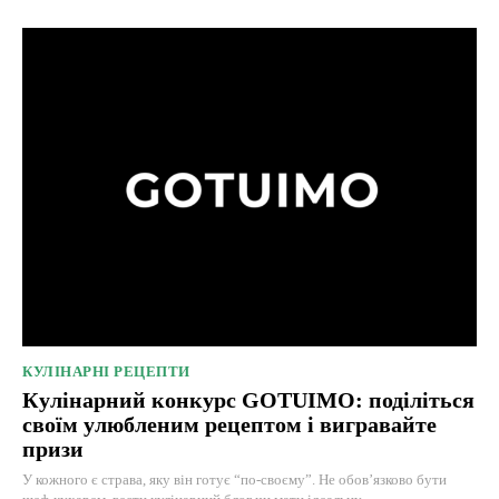
КУЛІНАРНІ РЕЦЕПТИ
Кулінарний конкурс GOTUIMO: поділіться
своїм улюбленим рецептом і вигравайте
призи
У кожного є страва, яку він готує “по-своєму”. Не обов’язково бути