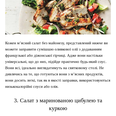
Кожен м’ясний салат без майонезу, представлений нижче ви
можете заправити сумішшю оливкової олії з додаванням
французької або діжонської гірчиці. Адже вони настільки
універсальні, що до них, підійде практично будь-який соус.
Вони всі, ідеально виглядатимуть на святковому столі. Не
дивлячись на те, що готуються вони з м’ясних продуктів,
вони досить легкі, так як в якості заправки, використовуються
низькокалорійні соуси або олія.
3. Салат з маринованою цибулею та
куркою