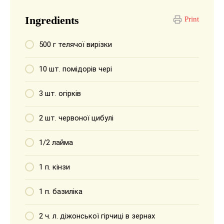
Ingredients
Print
500 г телячої вирізки
10 шт. помідорів чері
3 шт. огірків
2 шт. червоної цибулі
1/2 лайма
1 п. кінзи
1 п. базиліка
2 ч. л. діжонської гірчиці в зернах