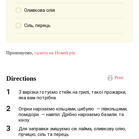
Оливкова олія
Сіль, перець
Пропонуємо,
салати на Новий рік.
Directions
Print
З вирізки готуємо стейк на грилі, такої прожарки,
яка вам потрібна.
Огірки нарізаємо кільцями, цибулю — півкільцями,
помідори — навпіл. Дрібно нарізаємо базилік та
кінзу.
Для заправки змішуємо сік лайма, оливкову олію,
гірчицю, сіль та перець.