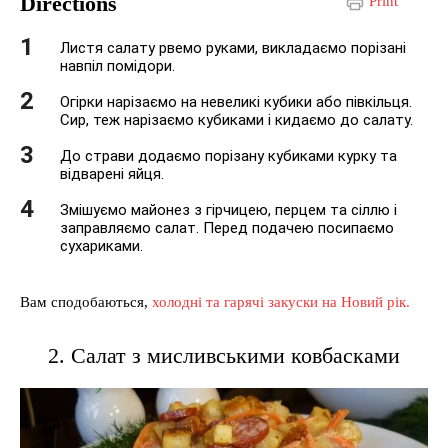
Directions
Print
Листя салату рвемо руками, викладаємо порізані
навпіл помідори.
Огірки нарізаємо на невеликі кубики або півкільця.
Сир, теж нарізаємо кубиками і кидаємо до салату.
До страви додаємо порізану кубиками курку та
відварені яйця.
Змішуємо майонез з гірчицею, перцем та сіллю і
заправляємо салат. Перед подачею посипаємо
сухариками.
Вам сподобаються,
холодні та гарячі закуски на Новий рік.
2. Салат з мисливськими ковбасками