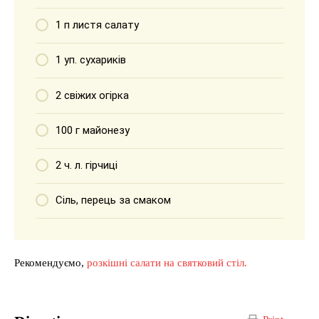
1 п листя салату
1 уп. сухариків
2 свіжих огірка
100 г майонезу
2 ч. л. гірчиці
Сіль, перець за смаком
Рекомендуємо,
розкішні салати на святковий стіл.