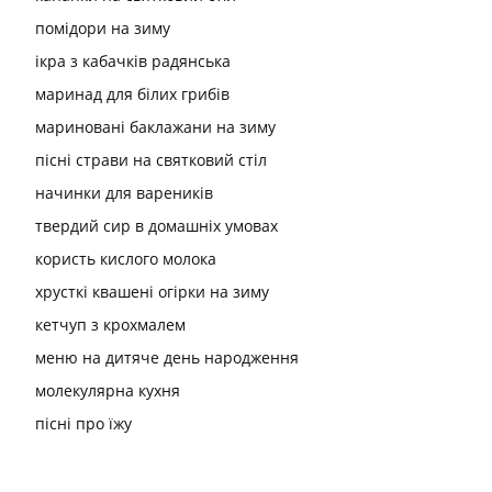
помідори на зиму
ікра з кабачків радянська
маринад для білих грибів
мариновані баклажани на зиму
пісні страви на святковий стіл
начинки для вареників
твердий сир в домашніх умовах
користь кислого молока
хрусткі квашені огірки на зиму
кетчуп з крохмалем
меню на дитяче день народження
молекулярна кухня
пісні про їжу