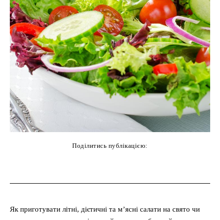
Поділитись публікацією:
cebook
Twitter
Pinterest
WhatsAp
Як приготувати літні, дієтичні та м’ясні салати на свято чи