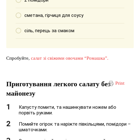
2 помідори
сметана, гірчиця для соусу
сіль, перець за смаком
Спробуйте,
салат зі свіжими овочами “Ромашка”.
Приготування легкого салату без
Print
майонезу
Капусту помити, та нашинкувати ножем або
порвіть руками.
Помийте огірок та наріжте півкільцями, помідори –
шматочками.