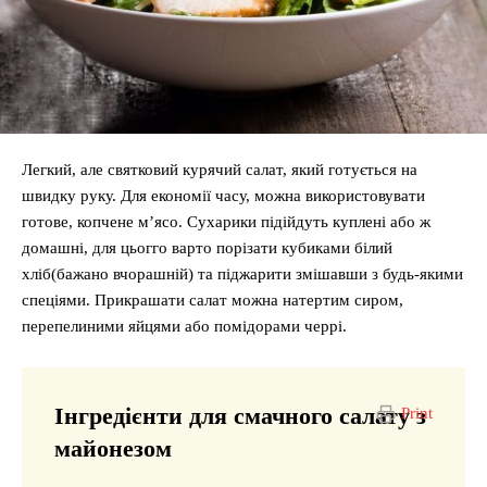
Легкий, але святковий курячий салат, який готується на
швидку руку. Для економії часу, можна використовувати
готове, копчене м’ясо. Сухарики підійдуть куплені або ж
домашні, для цьогго варто порізати кубиками білий
хліб(бажано вчорашній) та піджарити змішавши з будь-якими
спеціями. Прикрашати салат можна натертим сиром,
перепелиними яйцями або помідорами черрі.
Інгредієнти для смачного салату з
Print
майонезом