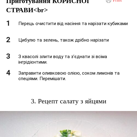
Приготування КОРИСНОЇ
СТРАВИ<br>
Перець очистити від насіння та нарізати кубиками
Цибулю та зелень, також дрібно нарізати
З квасолі злити воду та з’єднати зі всіма
інгрідієнтими.
Заправити оливковою олією, соком лимонів та
спеціями. Перемішати.
3. Рецепт салату з яйцями