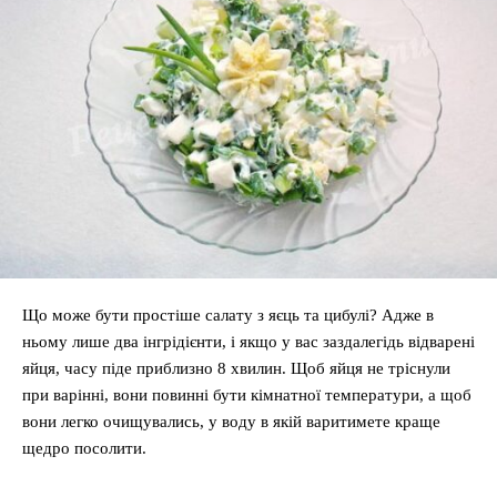
Що може бути простіше салату з яєць та цибулі? Адже в
ньому лише два інгрідієнти, і якщо у вас заздалегідь відварені
яйця, часу піде приблизно 8 хвилин. Щоб яйця не тріснули
при варінні, вони повинні бути кімнатної температури, а щоб
вони легко очищувались, у воду в якій варитимете краще
щедро посолити.