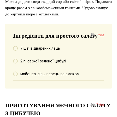
Можна додати сюди твердий сир або свіжий огірок. Подавати
краще разом з свіжообсмаженими грінками. Чудово смакує
до картоплі пюре з котлетками.
Інгредієнти для простого салату
Print
7 шт. відварених яєць
2 п. свіжої зеленої цибулі
майонез, сіль, перець за смаком
ПРИГОТУВАННЯ ЯЄЧНОГО САЛАТУ
Print
З ЦИБУЛЕЮ