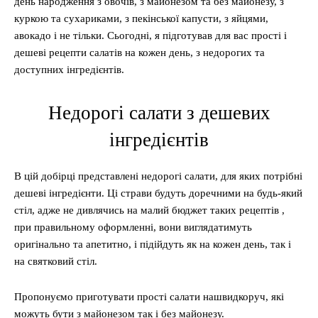
день народження з овочів, з майонезом та без майонезу, з
куркою та сухариками, з пекінської капусти, з яйцями,
авокадо і не тільки. Сьогодні, я підготував для вас прості і
дешеві рецепти салатів на кожен день, з недорогих та
доступних інгредієнтів.
Недорогі салати з дешевих
інгредієнтів
В цій добірці представлені недорогі салати, для яких потрібні
дешеві інгредієнти. Ці страви будуть доречними на будь-який
стіл, адже не дивлячись на малий бюджет таких рецептів ,
при правильному оформленні, вони виглядатимуть
оригінально та апетитно, і підійдуть як на кожен день, так і
на святковий стіл.
Пропонуємо приготувати прості салати нашвидкоруч, які
можуть бути з майонезом так і без майонезу.