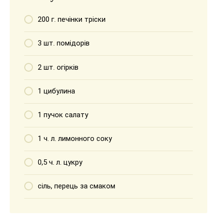
200 г. печінки тріски
3 шт. помідорів
2 шт. огірків
1 цибулина
1 пучок салату
1 ч. л. лимонного соку
0,5 ч. л. цукру
сіль, перець за смаком