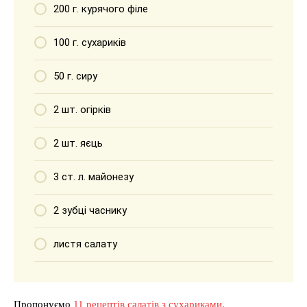
200 г. курячого філе
100 г. сухариків
50 г. сиру
2 шт. огірків
2 шт. яєць
3 ст. л. майонезу
2 зубці часнику
листя салату
Пропонуємо
11 рецептів салатів з сухариками.