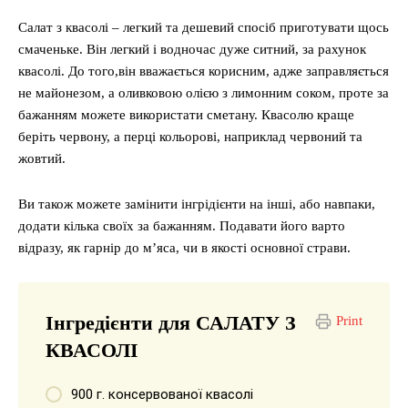
Салат з квасолі – легкий та дешевий спосіб приготувати щось
смаченьке. Він легкий і водночас дуже ситний, за рахунок
квасолі. До того,він вважається корисним, адже заправляється
не майонезом, а оливковою олією з лимонним соком, проте за
бажанням можете використати сметану. Квасолю краще
беріть червону, а перці кольорові, наприклад червоний та
жовтий.
Ви також можете замінити інгрідієнти на інші, або навпаки,
додати кілька своїх за бажанням. Подавати його варто
відразу, як гарнір до м’яса, чи в якості основної страви.
Інгредієнти для САЛАТУ З
Print
КВАСОЛІ
900 г. консервованої квасолі