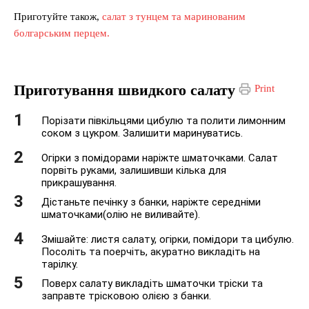
Приготуйте також,
салат з тунцем та маринованим
болгарським перцем.
Приготування швидкого салату
Print
Порізати півкільцями цибулю та полити лимонним
соком з цукром. Залишити маринуватись.
Огірки з помідорами наріжте шматочками. Салат
порвіть руками, залишивши кілька для
прикрашування.
Дістаньте печінку з банки, наріжте середніми
шматочками(олію не виливайте).
Змішайте: листя салату, огірки, помідори та цибулю.
Посоліть та поерчіть, акуратно викладіть на
тарілку.
Поверх салату викладіть шматочки тріски та
заправте трісковою олією з банки.