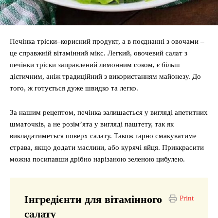
Печінка тріски–корисний продукт, а в поєднанні з овочами –
це справжній вітамінний мікс. Легкий, овочевий салат з
печінки тріски заправлений лимонним соком, є більш
дієтичним, аніж традиційний з використанням майонезу. До
того, ж готується дуже швидко та легко.
За нашим рецептом, печінка залишається у вигляді апетитних
шматочків, а не розім’ята у вигляді паштету, так як
викладатиметься поверх салату. Також гарно смакуватиме
страва, якщо додати маслини, або курячі яйця. Приккрасити
можна посипавши дрібно нарізаною зеленою цибулею.
Інгредієнти для вітамінного
Print
салату