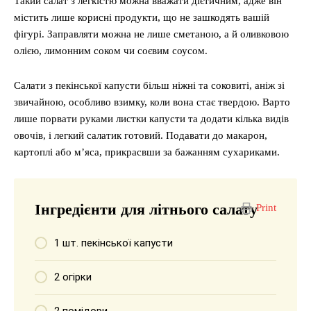
Такий салат з легкістю можна вважати дієтичним, адже він
містить лише корисні продукти, що не зашкодять вашій
фігурі. Заправляти можна не лише сметаною, а й оливковою
олією, лимонним соком чи соєвим соусом.
Салати з пекінської капусти більш ніжні та соковиті, аніж зі
звичайною, особливо взимку, коли вона стає твердою. Варто
лише порвати руками листки капусти та додати кілька видів
овочів, і легкий салатик готовий. Подавати до макарон,
картоплі або м’яса, прикрасвши за бажанням сухариками.
Інгредієнти для літнього салату
Print
1 шт. пекінської капусти
2 огірки