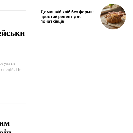
Домашній хліб без форми:
простий рецепт для
початківців
ейськи
отувати
ним
рін