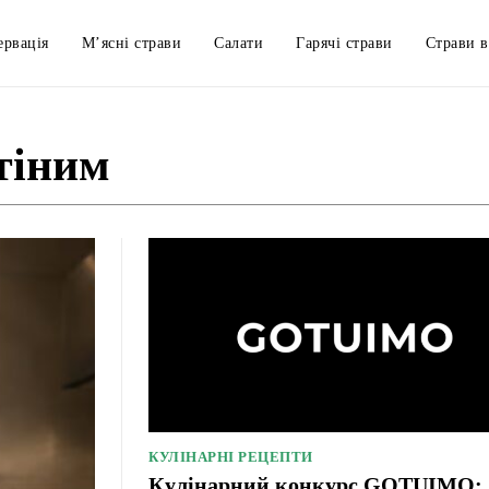
ервація
М’ясні страви
Салати
Гарячі страви
Страви в
тіним
How to cook that
Алкогольні напої
Без
КУЛІНАРНІ РЕЦЕПТИ
Кулінарний конкурс GOTUIMO: