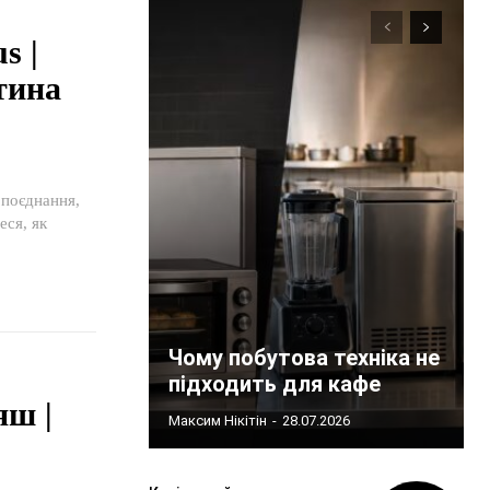
s |
тина
поєднання,
еся, як
Чому побутова техніка не
підходить для кафе
яш |
Максим Нікітін
-
28.07.2026