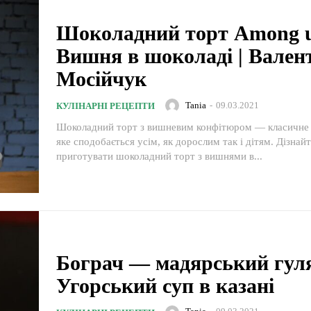
Шоколадний торт Among u
Вишня в шоколаді | Вален
Мосійчук
Tania
-
09.03.2021
КУЛІНАРНІ РЕЦЕПТИ
Шоколадний торт з вишневим конфітюром — класичне 
яке сподобається усім, як дорослим так і дітям. Дізнайт
приготувати шоколадний торт з вишнями в...
Бограч — мадярський гул
Угорський суп в казані