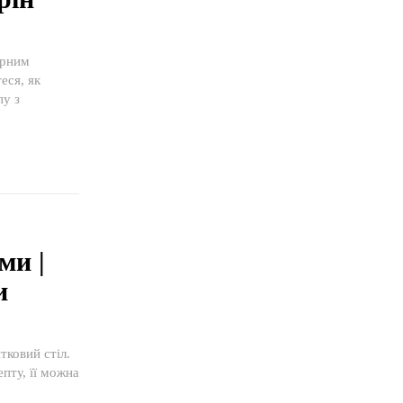
ирним
еся, як
пу з
ми |
и
тковий стіл.
пту, її можна