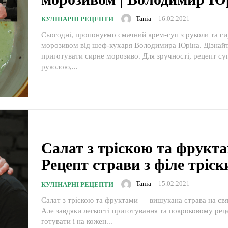
Tania
-
16.02.2021
КУЛІНАРНІ РЕЦЕПТИ
Сьогодні, пропонуємо смачний крем-суп з руколи та с
морозивом від шеф-кухаря Володимира Юріна. Дізнайт
приготувати сирне морозиво. Для зручності, рецепт су
руколою,...
Салат з тріскою та фрукта
Рецепт страви з філе тріск
Tania
-
15.02.2021
КУЛІНАРНІ РЕЦЕПТИ
Салат з тріскою та фруктами — вишукана страва на свя
Але завдяки легкості приготування та покроковому реце
готувати і на кожен...