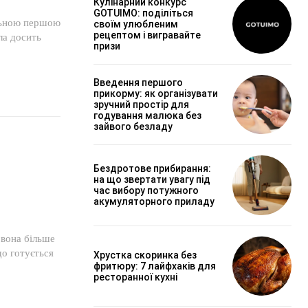
Кулінарний конкурс
GOTUIMO: поділіться
льною першою
своїм улюбленим
рецептом і вигравайте
ла досить
призи
Введення першого
прикорму: як організувати
зручний простір для
годування малюка без
зайвого безладу
Бездротове прибирання:
на що звертати увагу під
час вибору потужного
акумуляторного приладу
що готується
Хрустка скоринка без
фритюру: 7 лайфхаків для
ресторанної кухні