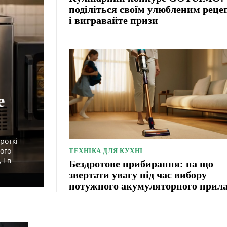
поділіться своїм улюбленим реце
і вигравайте призи
е
роткі
ного
ТЕХНІКА ДЛЯ КУХНІ
і в
Бездротове прибирання: на що
звертати увагу під час вибору
потужного акумуляторного прил