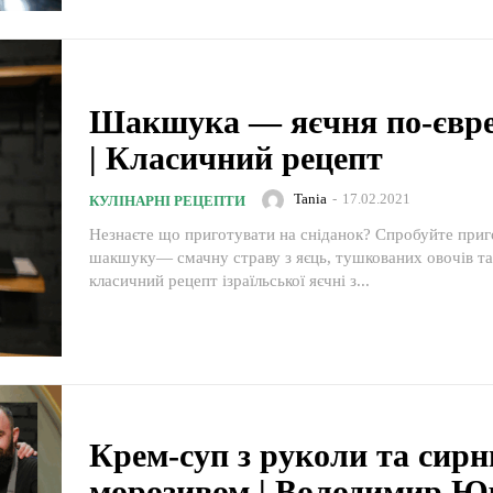
Шакшука — яєчня по-євр
| Класичний рецепт
Tania
-
17.02.2021
КУЛІНАРНІ РЕЦЕПТИ
Незнаєте що приготувати на сніданок? Спробуйте приг
шакшуку— смачну страву з яєць, тушкованих овочів та спецій. Це
класичний рецепт ізраїльської яєчні з...
Крем-суп з руколи та сир
морозивом | Володимир Ю