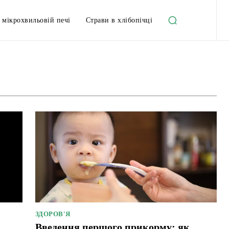
 мікрохвильовій печі
Страви в хлібопічці
алкогольні напої
Вінегрет
Гарячі страви
Гроші
ЗДОРОВ'Я
Введення першого прикорму: як