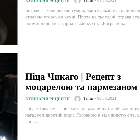
Tania
-
09.03.2021
КУЛІНАРНІ РЕЦЕПТИ
Бограч — мадярський гуляш, який вважається націона
стравою угорської кухні. Проте на сьогодні, страва ста
популярною і в закарпатській кухні. «Бограч» в...
Піца Чикаго | Рецепт з
моцарелою та пармезаном
Tania
-
09.03.2021
КУЛІНАРНІ РЕЦЕПТИ
Піца «Чикаго» — не схожа на класичну італійську піцу, вона більше
нагадує відкритий пиріг. Головною її відмінністю є те, 
вона...