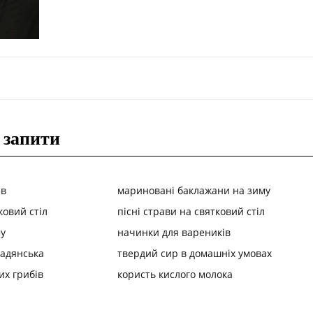
 запити
ів
мариновані баклажани на зиму
ковий стіл
пісні страви на святковий стіл
у
начинки для вареників
радянська
твердий сир в домашніх умовах
их грибів
користь кислого молока