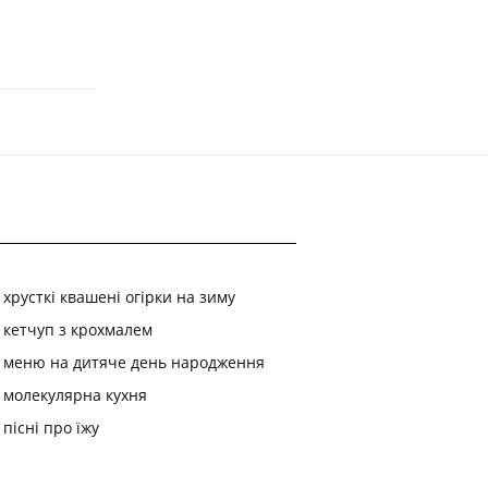
хрусткі квашені огірки на зиму
кетчуп з крохмалем
меню на дитяче день народження
молекулярна кухня
пісні про їжу