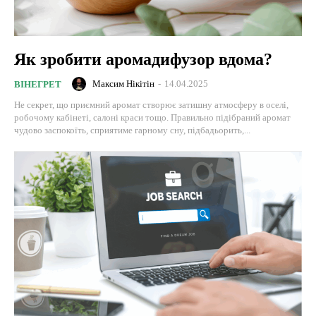
Як зробити аромадифузор вдома?
Максим Нікітін
-
14.04.2025
ВІНЕГРЕТ
Не секрет, що приємний аромат створює затишну атмосферу в оселі,
робочому кабінеті, салоні краси тощо. Правильно підібраний аромат
чудово заспокоїть, сприятиме гарному сну, підбадьорить,...