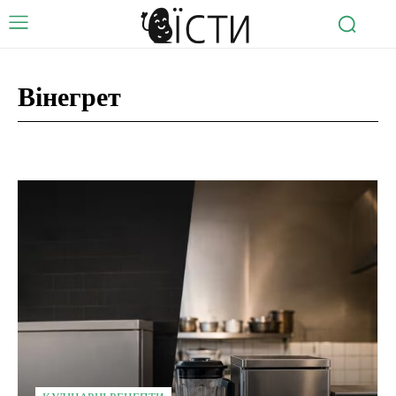
Вінегрет
How to cook that
Алкогольні напої
Безалкогольні напої