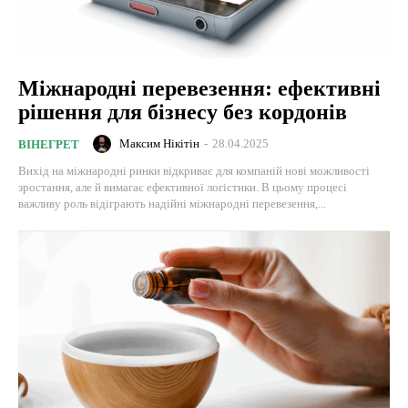
Міжнародні перевезення: ефективні
рішення для бізнесу без кордонів
Максим Нікітін
-
28.04.2025
ВІНЕГРЕТ
Вихід на міжнародні ринки відкриває для компаній нові можливості
зростання, але й вимагає ефективної логістики. В цьому процесі
важливу роль відіграють надійні міжнародні перевезення,...