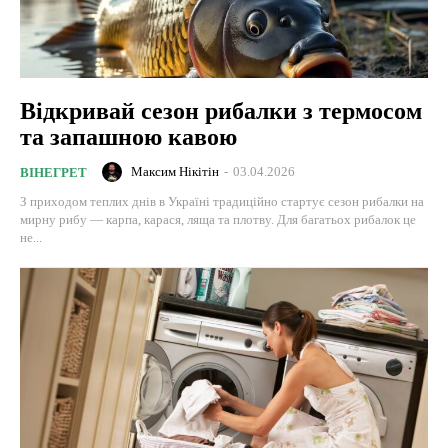
Відкривай сезон рибалки з термосом
та запашною кавою
Максим Нікітін
-
03.04.2026
ВІНЕГРЕТ
З приходом теплих днів в Україні традиційно стартує сезон рибалки на
мирну рибу — карпа, карася, ляща та плотву. Для багатьох рибалок це
не...