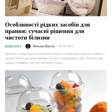
Особливості рідких засобів для
прання: сучасні рішення для
чистоти білизни
Максим Нікітін
-
06.08.2025
ВІНЕГРЕТ
Прання є невід'ємною частиною побуту, і вибір відповідного мийного
засобу безпосередньо впливає на якість очищення одягу, збереження
тканин і комфорт під час носіння. Серед...