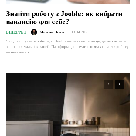
Знайти роботу з Jooble: як вибрати
вакансію для себе?
Максим Нікітін
-
09.04.2025
ВІНЕГРЕТ
Якщо ви шукаєте роботу, то Jooble — це саме те місце, де можна легко
знайти актуальні вакансії. Платформа допомагає швидко знайти роботу
— незалежно...