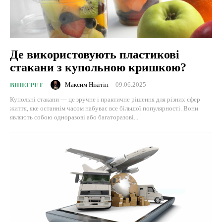
Де використовують пластикові
стакани з купольною кришкою?
Максим Нікітін
-
09.06.2025
ВІНЕГРЕТ
Купольні стакани ― це зручне і практичне рішення для різних сфер
життя, яке останнім часом набуває все більшої популярності. Вони
являють собою одноразові або багаторазові...