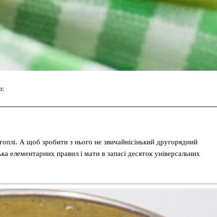
ю:
Facebook
Twitter
Pinterest
ртоплі. А щоб зробити з нього не звичайнісінький другорядний
ька елементарних правил і мати в запасі десяток універсальних