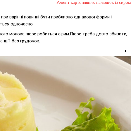
Рецепт картопляних палюшок із сиром
 при варінні повинні бути приблизно однакової форми і
яться одночасно.
дного молока пюре робиться сірим.Пюре треба довго збивати,
нції, без грудочок.