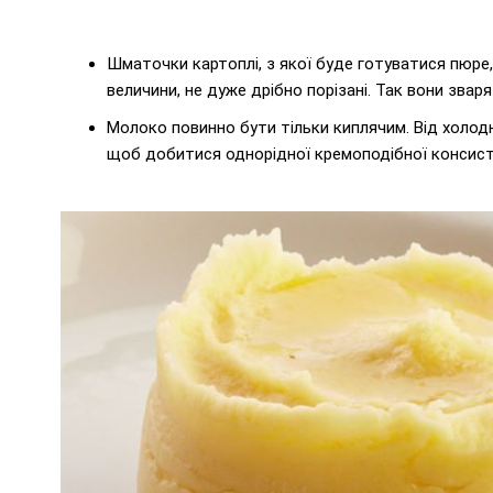
Шматочки картоплі, з якої буде готуватися пюре,
величини, не дуже дрібно порізані. Так вони звар
Молоко повинно бути тільки киплячим. Від холо
щоб добитися однорідної кремоподібної консисте