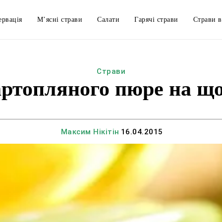
ервація
М’ясні страви
Салати
Гарячі страви
Страви в
Страви
артопляного пюре на що
Максим Нікітін
16.04.2015