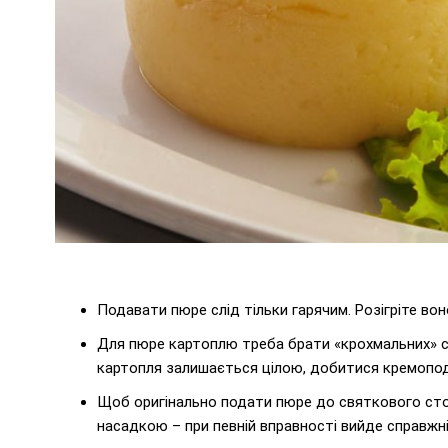
Подавати пюре слід тільки гарячим. Розігріте вон
Для пюре картоплю треба брати «крохмальних» со
картопля залишається цілою, добитися кремопод
Щоб оригінально подати пюре до святкового сто
насадкою – при певній вправності вийде справжн