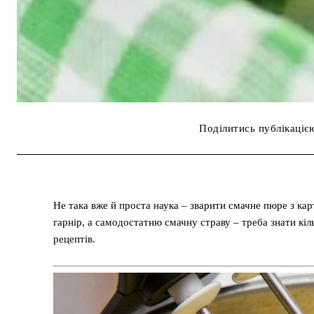
Поділитись публікаціє
Не така вже й проста наука – зварити смачне пюре з ка
гарнір, а самодостатню смачну страву – треба знати кіл
рецептів.