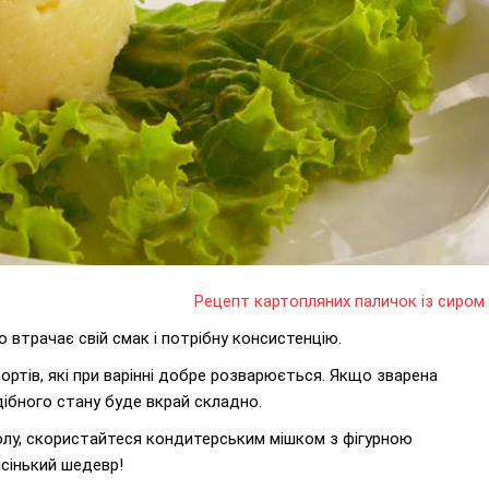
Рецепт картопляних паличок із сиром
о втрачає свій смак і потрібну консистенцію.
ртів, які при варінні добре розварюється. Якщо зварена
ібного стану буде вкрай складно.
лу, скористайтеся кондитерським мішком з фігурною
ісінький шедевр!