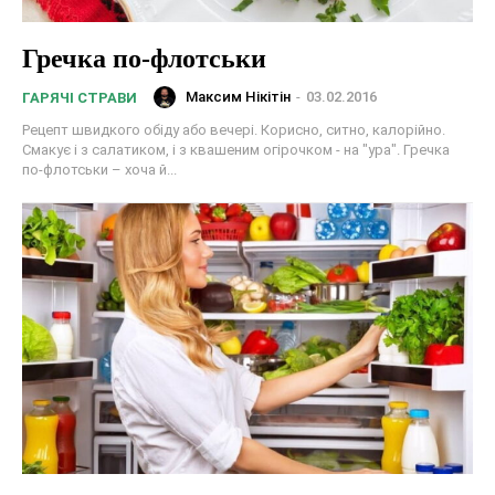
Гречка по-флотськи
Максим Нікітін
-
03.02.2016
ГАРЯЧІ СТРАВИ
Рецепт швидкого обіду або вечері. Корисно, ситно, калорійно.
Смакує і з салатиком, і з квашеним огірочком - на "ура". Гречка
по-флотськи – хоча й...