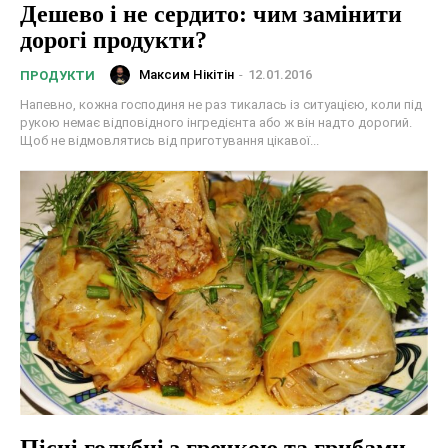
Дешево і не сердито: чим замінити
дорогі продукти?
Максим Нікітін
-
12.01.2016
ПРОДУКТИ
Напевно, кожна господиня не раз тикалась із ситуацією, коли під
рукою немає відповідного інгредієнта або ж він надто дорогий.
Щоб не відмовлятись від приготування цікавої...