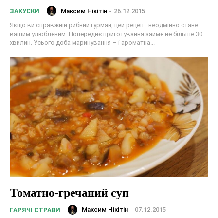
Максим Нікітін
-
26.12.2015
ЗАКУСКИ
Якщо ви справжній рибний гурман, цей рецепт неодмінно стане
вашим улюбленим. Попереднє приготування займе не більше 30
хвилин. Усього доба маринування – і ароматна...
Томатно-гречаний суп
Максим Нікітін
-
07.12.2015
ГАРЯЧІ СТРАВИ