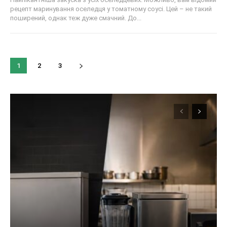
рецепт маринування оселедця у томатному соусі. Цей – не такий
поширений, однак теж дуже смачний. До...
1
2
3