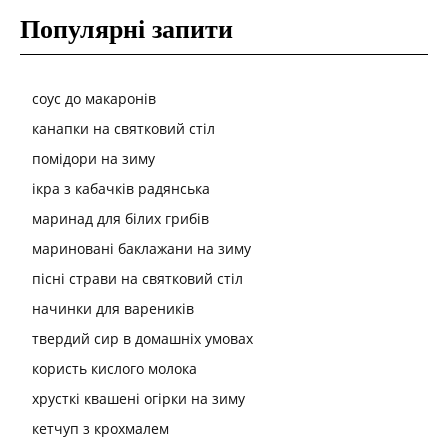
Популярні запити
соус до макаронів
канапки на святковий стіл
помідори на зиму
ікра з кабачків радянська
маринад для білих грибів
мариновані баклажани на зиму
пісні страви на святковий стіл
начинки для вареників
твердий сир в домашніх умовах
користь кислого молока
хрусткі квашені огірки на зиму
кетчуп з крохмалем