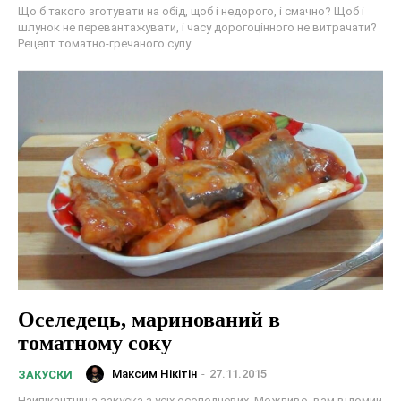
Що б такого зготувати на обід, щоб і недорого, і смачно? Щоб і
шлунок не перевантажувати, і часу дорогоцінного не витрачати?
Рецепт томатно-гречаного супу...
Оселедець, маринований в
томатному соку
Максим Нікітін
-
27.11.2015
ЗАКУСКИ
Найпікантніша закуска з усіх оселедцевих. Можливо, вам відомий