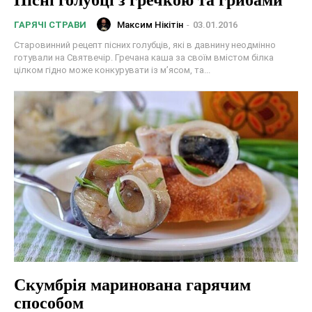
Пісні голубці з гречкою та грибами
Максим Нікітін
-
03.01.2016
ГАРЯЧІ СТРАВИ
Старовинний рецепт пісних голубців, які в давнину неодмінно
готували на Святвечір. Гречана каша за своїм вмістом білка
цілком гідно може конкурувати із м’ясом, та...
Скумбрія маринована гарячим
способом