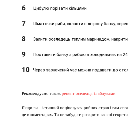
Цибулю порізати кільцями.
Шматочки риби, скласти в літрову банку, пере
Залити оселедець теплим маринадом, накрити
Поставити банку з рибою в холодильник на 24
Через зазначений час можна подавати до столу
Рекомендуємо також
рецепт оселедця із яблуками
.
Якщо ви – істинний поціновувач рибних страв і вам сп
це в коментарях. Та не забудьте розкрити власні секрети