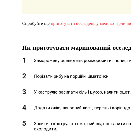
Спробуйте ще
приготувати оселедець у медово-гірчичн
Як приготувати маринований оселед
Заморожену оселедець розморозити і почистити
Порізати рибу на порційні шматочки.
У каструлю засипати сіль і цукор, налити оцет.
Додати олію, лавровий лист, перець і коріандр.
Залити в каструлю томатний сік, поставити на
охолодити.