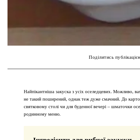
Поділитись публікаціє
Найпікантніша закуска з усіх оселедцевих. Можливо, в
не такий поширений, однак теж дуже смачний. До картопл
святковому столі чи для буденної вечері – шматочки о
родинному меню.
Інгредієнти для рибної закуски