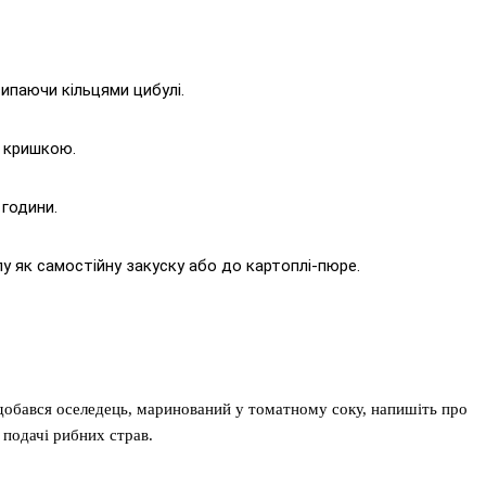
сипаючи кільцями цибулі.
 кришкою.
 години.
 як самостійну закуску або до картоплі-пюре.
одобався оселедець, маринований у томатному соку, напишіть про
 подачі рибних страв.