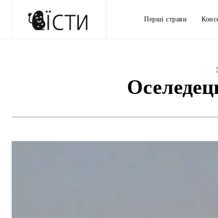
Перші страви
Конс
Оселедец