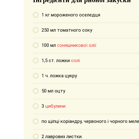
1 кг мороженого оселедця
250 мл томатного соку
100 мл
соняшникової олії
1,5 ст. ложки
солі
1 ч. ложка цукру
50 мл оцту
3
цибулини
по щіпці коріандру, червоного і чорного ме
2 лаврових листки.