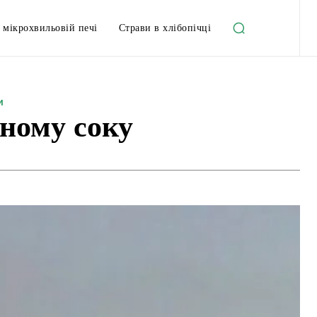
 мікрохвильовій печі
Страви в хлібопічці
и
ному соку