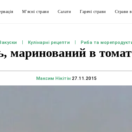
ервація
М’ясні страви
Салати
Гарячі страви
Страви в
Закуски
Кулінарні рецепти
Риба та морепродукт
ь, маринований в томат
Максим Нікітін
27.11.2015