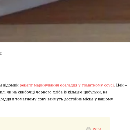
ю:
Facebook
Twitter
Pinterest
ам відомий
рецепт маринування оселедця у томатному соусі
. Цей –
і чи на скибочці чорного хліба із кільцем цибульки, на
селедця в томатному соку займуть достойне місце у вашому
Print