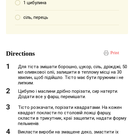
1 цибулина
сіль, перець
Directions
Print
Для тіста змішати борошно, цукор, сіль, дріжджі, 50
мл оливкової олії, залишити в теплому місці на 30
хвилин, щоб підійшло. Тісто має бути пружним і не
липким.
Цибулю і маслини дрібно порізати, сир натерти.
Додати все у фарш, перемішати.
Тісто розкачати, порізати квадратами. На кожен
квадрат покласти по столовій ложці фаршу,
скласти в трикутник, краї защепити, надати форму
пельменів.
Викласти вироби на змащене деко, змастити їх