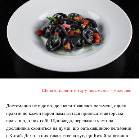
Швидко наліпити гору пельменів – можливо
Достеменно не відомо, де і коли з’явилися пельмені, однак
практично кожен народ намагається приписати авторські
права щодо них собі. Щоправда, переважна частина
дослідників сходиться на думці, що батьківщиною пельменів
є Китай. Дехто з них також стверджує, що Китай запозичив