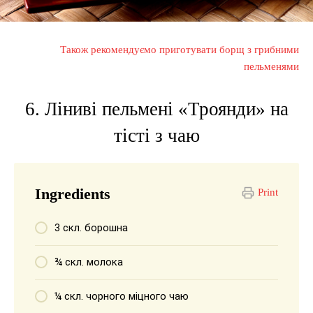
Також рекомендуємо приготувати борщ з грибними
пельменями
6. Ліниві пельмені «Троянди» на
тісті з чаю
Ingredients
Print
3 скл. борошна
¾ скл. молока
¼ скл. чорного міцного чаю