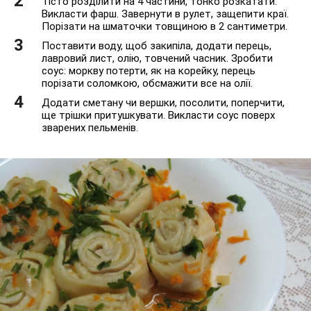
Тісто розділити на 4 частини, тонко розкатати.
Викласти фарш. Завернути в рулет, защепити краї.
Порізати на шматочки товщиною в 2 сантиметри.
Поставити воду, щоб закипіла, додати перець,
лавровий лист, олію, товчений часник. Зробити
соус: моркву потерти, як на корейку, перець
порізати соломкою, обсмажити все на олії.
Додати сметану чи вершки, посолити, поперчити,
ще трішки притушкувати. Викласти соус поверх
зварених пельменів.