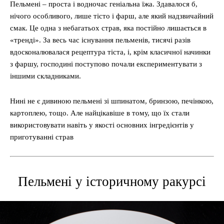
Пельмені – проста і водночас геніальна їжа. Здавалося б,
нічого особливого, лише тісто і фарш, але який надзвичайний
смак. Це одна з небагатьох страв, яка постійно лишається в
«тренді». За весь час існування пельменів, тисячі разів
вдосконалювалася рецептура тіста, і, крім класичної начинки
з фаршу, господині поступово почали експериментувати з
іншими складниками.
Нині не є дивиною пельмені зі шпинатом, бринзою, печінкою,
картоплею, тощо. Але найцікавіше в тому, що їх стали
використовувати навіть у якості основних інгредієнтів у
приготуванні страв
Пельмені у історичному ракурсі