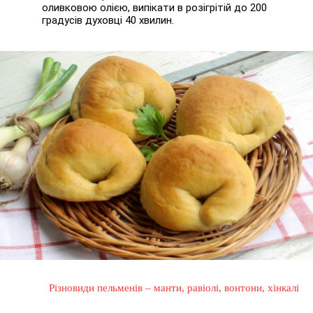
оливковою олією, випікати в розігрітій до 200
градусів духовці 40 хвилин.
Різновиди пельменів – манти, равіолі, вонтони, хінкалі