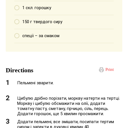
1 скл. горошку
150 г твердого сиру
спеції – за смаком
Directions
Print
Пельмені зварити.
Цибулю дрібно порізати, моркву натерти на тертці.
Моркву і цибулю обсмажити на олії, додати
томатну пасту, сметану, гірчицю, сіль, перець.
Додати горошок, ще 5 хвилин просмажити.
Додати пельмені, все змішати, посипати тертим
сиром і запекти в духовці хвилин 40.