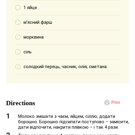
1 яйце
м’ясний фарш
морквина
сіль
солодкий перець, часник, олія, сметана
Directions
Print
Молоко змішати з чаєм, яйцем, сіллю, додати
борошно. Борошно підсипати поступово – замісити,
дати відпочити, накрити плівкою – і так 4 рази.