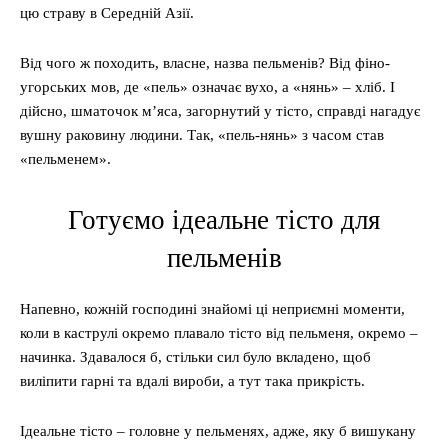
цю страву в Середній Азії.
Від чого ж походить, власне, назва пельменів? Від фіно-
угорських мов, де «пель» означає вухо, а «нянь» – хліб. І
дійсно, шматочок м’яса, загорнутий у тісто, справді нагадує
вушну раковину людини. Так, «пель-нянь» з часом став
«пельменем».
Готуємо ідеальне тісто для
пельменів
Напевно, кожній господині знайомі ці неприємні моменти,
коли в каструлі окремо плавало тісто від пельменя, окремо –
начинка. Здавалося б, стільки сил було вкладено, щоб
виліпити гарні та вдалі вироби, а тут така прикрість.
Ідеальне тісто – головне у пельменях, адже, яку б вишукану