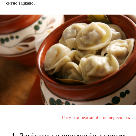
ситно і цікаво.
Готуючи пельмені – не пересоліть
1. Запіканка з пельменів з сиром