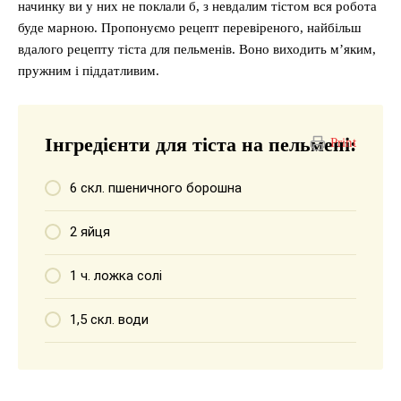
начинку ви у них не поклали б, з невдалим тістом вся робота
буде марною. Пропонуємо рецепт перевіреного, найбільш
вдалого рецепту тіста для пельменів. Воно виходить м’яким,
пружним і піддатливим.
Інгредієнти для тіста на пельмені:
Print
6 скл. пшеничного борошна
2 яйця
1 ч. ложка солі
1,5 скл. води