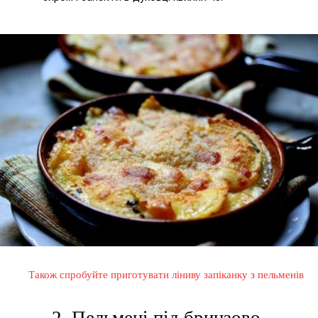
Також спробуйте приготувати ліниву запіканку з пельменів
2. Пельмені під бринзово-