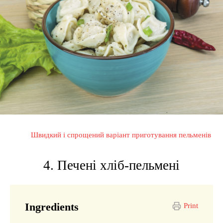
Швидкий і спрощений варіант приготування пельменів
4. Печені хліб-пельмені
Ingredients
Print