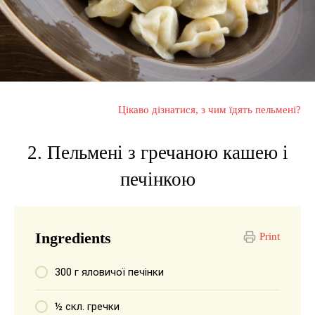
Цікаво дізнатися, з чим їдять пельмені?
2. Пельмені з гречаною кашею і
печінкою
Ingredients
Print
300 г яловичої печінки
½ скл. гречки