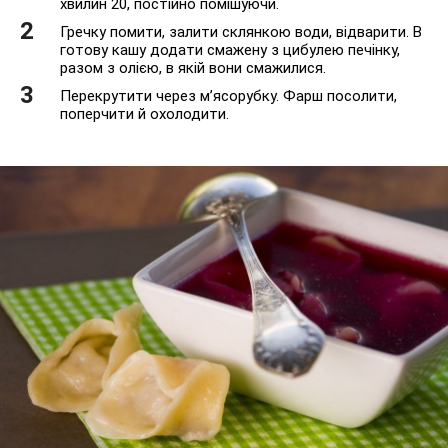
хвилин 20, постійно помішуючи.
Гречку помити, залити склянкою води, відварити. В
готову кашу додати смажену з цибулею печінку,
разом з олією, в якій вони смажилися.
Перекрутити через м’ясорубку. Фарш посолити,
поперчити й охолодити.