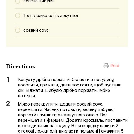
зелена цибуля
1 ст. ложка олії кунжутної
соєвий соус
Directions
Print
Капусту дрібно порізати. Скласти в посудину,
посолити, прижати, дати постояти, щоб пустила
сік. Віджати. Цибулю дрібно порізати, імбир
потерти.
М’ясо перекрутити, додати соєвий соус,
перемішати. Часник потовкти, зелену цибулю
порізати і змішати з кунжутною олією. Все
перемішати з фаршем. Додати крохмаль, поставити
в холодильник на годину. В сковорідку налити 2
столові ложки олії, викласти пельмені і смажити 5