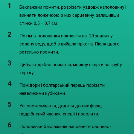
Баклажани помити, розрізати уздовж наполовину і
вийняти ложечкою з них серцевину, залишивши
стінки 0,5 – 0,7 см.
Потім їх половинки покласти на 20 хвилин у
солону воду, щоб з вийшла гіркота. Після цього
ретельно промити.
Цибулю дрібно порізати, моркву стерти на грубу
тертку.
Помідори і болгарський перець порізати
невеликими кубиками.
Усі овочі змішати, додати до них фарш,
подрібнений часник, спеції і посолити.
Половинки баклажанів наповнити овочево-