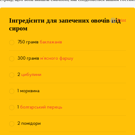
Інгредієнти для запечених овочів під
Print
сиром
750 грамів
баклажанів
300 грамів
м’ясного фаршу
2
цибулини
1 морквина
1
болгарський перець
2 помідори