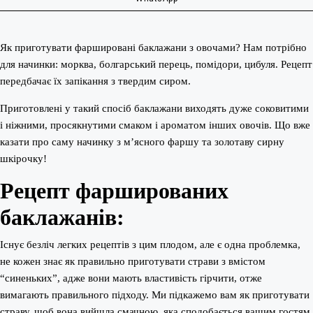
Як приготувати фаршировані баклажани з овочами? Нам потрібно
для начинки: морква, болгарський перець, помідори, цибуля. Рецепт
передбачає їх запікання з твердим сиром.
Приготовлені у такий спосіб баклажани виходять дуже соковитими
і ніжними, просякнутими смаком і ароматом інших овочів. Що вже
казати про саму начинку з м’ясного фаршу та золотаву сирну
шкірочку!
Рецепт фаршированих
баклажанів:
Існує безліч легких рецептів з цим плодом, але є одна проблемка,
не кожен знає як правильно приготувати страви з вмістом
“синеньких”, адже вони мають властивість гірчити, отже
вимагають правильного підходу. Ми підкажемо вам як приготувати
страву, щоб вона вийшла смачною, яка сподобається вашим гостям.