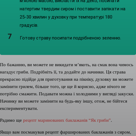
м’ясною масою, викласти їх на деко, посипати
натертим твердим сиром і поставити запікати на
25-30 хвилин у духовку при температурі 180
градусів.
Готову страву посипати подрібненою зеленню.
По бажанню, ви можете не викидати м’якоть, на смак вона чимось
нагадує гриби. Подрібніть її, та додайте до начинки. Ця страва
прекрасно підійде для приготування на пікніку, духовку ви можете
замінити грилем, більше того, це ще й корисно, адже нічого не
потрібно смажити. Подавати можна і холодними у вигляді закуски.
Начинку ви можете замінити на будь-яку іншу, отож, не бійтеся
експериментувати.
Радимо ще
рецепт маринованих баклажанів “Як гриби”
.
Якщо вам посмакував рецепт фаршированих баклажанів з сиром,