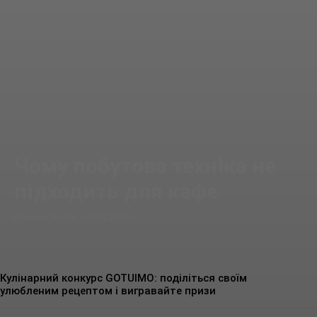
Чому побутова техніка не
підходить для кафе
Максим Нікітін
-
28.07.2026
Кулінарний конкурс GOTUIMO: поділіться своїм
улюбленим рецептом і вигравайте призи