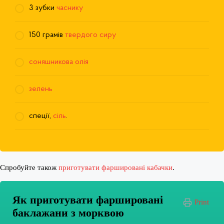
3 зубки
часнику
150 грамів
твердого сиру
соняшникова олія
зелень
спеції,
сіль
.
Спробуйте також
приготувати фаршировані кабачки
.
Як приготувати фаршировані
Print
баклажани з морквою