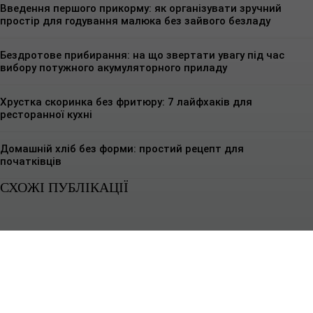
Введення першого прикорму: як організувати зручний
простір для годування малюка без зайвого безладу
Бездротове прибирання: на що звертати увагу під час
вибору потужного акумуляторного приладу
Хрустка скоринка без фритюру: 7 лайфхаків для
ресторанної кухні
Домашній хліб без форми: простий рецепт для
початківців
СХОЖІ ПУБЛІКАЦІЇ
КУЛІНАРНІ РЕЦЕПТИ
Чому побутова техніка не підходить для кафе
Побутова техніка розрахована на інший ритм роботи - короткі включення,
невеликі об’єми і стабільні умови без постійного навантаження.Кафе...