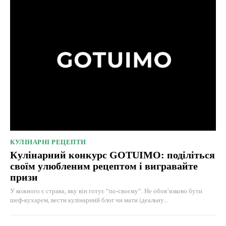
КУЛІНАРНІ РЕЦЕПТИ
Кулінарний конкурс GOTUIMO: поділіться
своїм улюбленим рецептом і вигравайте
призи
У кожного є страва, яку він готує “по-своєму”. Не обов’язково бути
шеф-кухарем, вести кулінарний блог чи мати ідеальну...