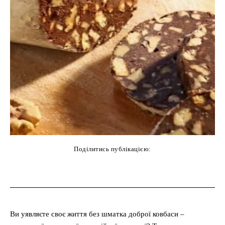
Поділитись публікацією:
cebook
Twitter
Pinterest
WhatsAp
Ви уявляєте своє життя без шматка доброї ковбаси –