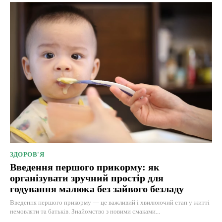
ЗДОРОВ'Я
Введення першого прикорму: як
організувати зручний простір для
годування малюка без зайвого безладу
Введення першого прикорму — це важливий і хвилюючий етап у житті
немовляти та батьків. Знайомство з новими смаками...