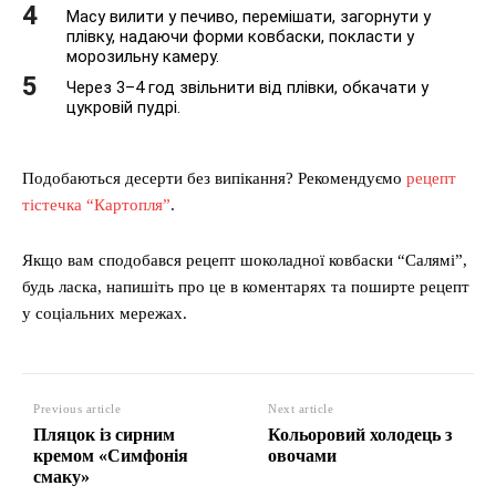
Масу вилити у печиво, перемішати, загорнути у
плівку, надаючи форми ковбаски, покласти у
морозильну камеру.
Через 3–4 год звільнити від плівки, обкачати у
цукровій пудрі.
Подобаються десерти без випікання? Рекомендуємо
рецепт
тістечка “Картопля”
.
Якщо вам сподобався рецепт шоколадної ковбаски “Салямі”,
будь ласка, напишіть про це в коментарях та поширте рецепт
у соціальних мережах.
Previous article
Next article
Пляцок із сирним
Кольоровий холодець з
кремом «Симфонія
овочами
смаку»