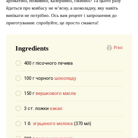
ароматної, поживної, калорійної, смачної? Та цього разу
йдеться про ковбасу не м’ясну, а шоколадну, яку навіть
випікати не потрібно. Ось вам рецепт і запрошення до
приготування: спробуйте, це просто смакота!
Ingredients
Print
400 г пісочного печива
100 г чорного
шоколаду
150 г
вершкового масла
3 ст. ложки
какао
1 б.
згущеного молока
(370 мл)