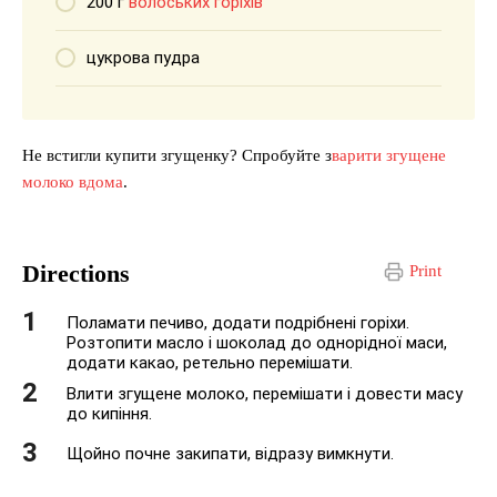
200 г
волоських горіхів
цукрова пудра
Не встигли купити згущенку? Спробуйте з
варити згущене
молоко вдома
.
Directions
Print
Поламати печиво, додати подрібнені горіхи.
Розтопити масло і шоколад до однорідної маси,
додати какао, ретельно перемішати.
Влити згущене молоко, перемішати і довести масу
до кипіння.
Щойно почне закипати, відразу вимкнути.