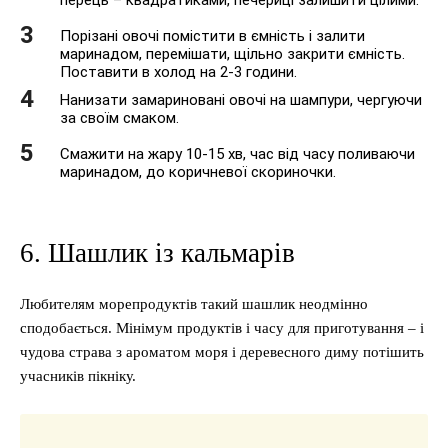
перець – квадратиками, печериці залишити цілими.
Порізані овочі помістити в ємність і залити
маринадом, перемішати, щільно закрити ємність.
Поставити в холод на 2-3 години.
Нанизати замариновані овочі на шампури, чергуючи
за своїм смаком.
Смажити на жару 10-15 хв, час від часу поливаючи
маринадом, до коричневої скориночки.
6. Шашлик із кальмарів
Любителям морепродуктів такий шашлик неодмінно
сподобається. Мінімум продуктів і часу для приготування – і
чудова страва з ароматом моря і деревесного диму потішить
учасників пікніку.