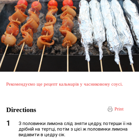
Рекомендуємо ще рецепт кальмарів у часниковому соусі.
Directions
Print
З половинки лимона слід зняти цедру, потерши її на
дрібній на тертці, потім з цієї ж половинки лимона
видавити в цедру сік.