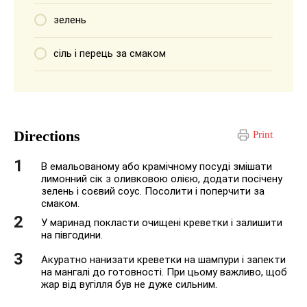
зелень
сіль і перець за смаком
Directions
Print
В емальованому або крамічному посуді змішати
лимонний сік з оливковою олією, додати посічену
зелень і соєвий соус. Посолити і поперчити за
смаком.
У маринад покласти очищені креветки і залишити
на півгодини.
Акуратно нанизати креветки на шампури і запекти
на мангалі до готовності. При цьому важливо, щоб
жар від вугілля був не дуже сильним.