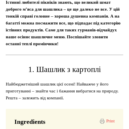
Істинні любителі пікніків знають, що великий шмат
доброго м’яса для шашлика – це ще далеко не все. У цій
тонкій справі головне – хороша душевна компанія. А на
багатті можна посмажити все, що підпадає під категорію
їстівних продуктів. Саме для таких гурманів-відчайдух
наше осіннє шашличне меню. Поспішайте зловити
останні теплі промінчики!
1. Шашлик з картоплі
Найбюджетніший шашлик цієї осені! Найважче у його
приготуванні – знайти час і бажання вибратися на природу.
Решта – залежить від компанії.
Ingredients
Print