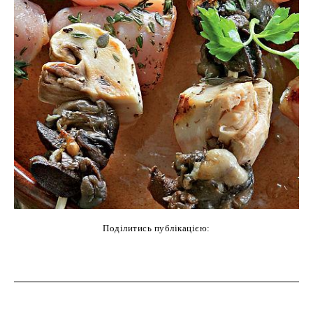
Поділитись публікацією:
cebook
Twitter
Pinterest
WhatsAp