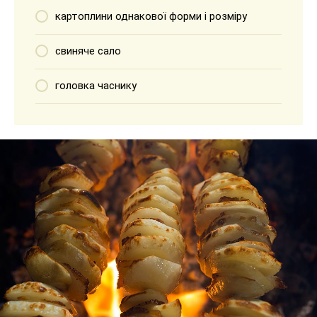
картоплини однакової форми і розміру
свиняче сало
головка часнику