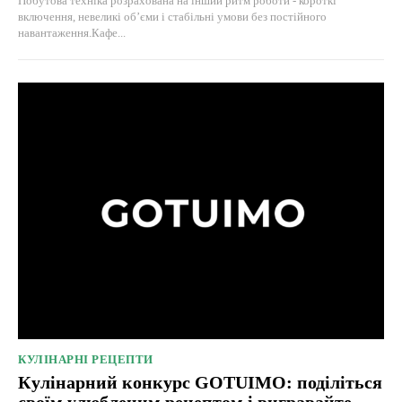
Побутова техніка розрахована на інший ритм роботи - короткі
включення, невеликі об’єми і стабільні умови без постійного
навантаження.Кафе...
КУЛІНАРНІ РЕЦЕПТИ
Кулінарний конкурс GOTUIMO: поділіться
своїм улюбленим рецептом і вигравайте