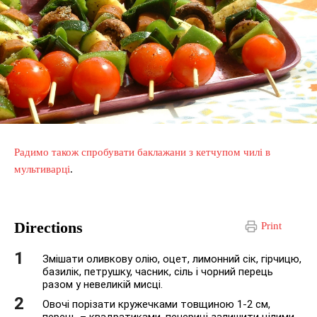
Радимо також спробувати баклажани з кетчупом чилі в
мультиварці
.
Directions
Print
Змішати оливкову олію, оцет, лимонний сік, гірчицю,
базилік, петрушку, часник, сіль і чорний перець
разом у невеликій мисці.
Овочі порізати кружечками товщиною 1-2 см,