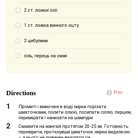
2 ст. ложки олії
1 ст. ложка винного оцту
2 цибулини
сіль, перець на смак
Directions
Print
Промиті і вимочені в воді нирки порізати
шматочками, полити олією, посипати сіллю, перцем,
перемішати і нанизати на шампури.
Смажити на мангалі протягом 20-25 хв. Готовність
перевірити, проткнувши шматочок нирки виделкою
– з нього не повинен виділяти сік.