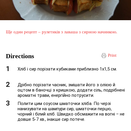
Ще один рецепт – рулетиків з лаваша з сирною начинкою.
Directions
Print
Хліб і сир порізати кубиками приблизно 1х1,5 см.
Дрібно порізати часник, змішати його з олією й
оцтом в баночці з кришкою, додати сіль, подрібнені
ароматні трави, енергійно потрусити.
Полити цим соусом шматочки хліба. По черзі
нанизувати на шампури сир, шматочки перцю,
чорний і білий хліб. Швидко обсмажити на вогні – не
довше 5-7 хв., інакше сир потече.