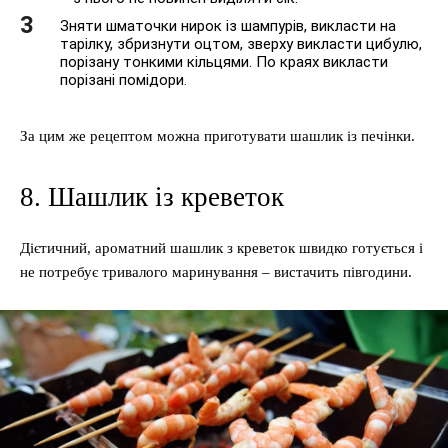
Зняти шматочки нирок із шампурів, викласти на
тарілку, збризнути оцтом, зверху викласти цибулю,
порізану тонкими кільцями. По краях викласти
порізані помідори.
За цим же рецептом можна приготувати шашлик із печінки.
8. Шашлик із креветок
Дієтичний, ароматний шашлик з креветок швидко готується і
не потребує тривалого маринування – вистачить півгодини.