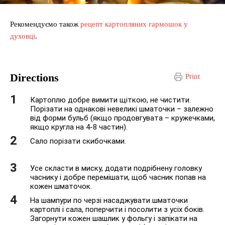
Рекомендуємо також
рецепт картопляних гармошок у
духовці
.
Directions
Print
Картоплю добре вимити щіткою, не чистити.
Порізати на однакові невеликі шматочки – залежно
від форми бульб (якщо продовгувата – кружечками,
якщо кругла на 4-8 частин).
Сало порізати скибочками.
Усе скласти в миску, додати подрібнену головку
часнику і добре перемішати, щоб часник попав на
кожен шматочок.
На шампури по черзі насаджувати шматочки
картоплі і сала, поперчити і посолити з усіх боків.
Загорнути кожен шашлик у фольгу і запікати на