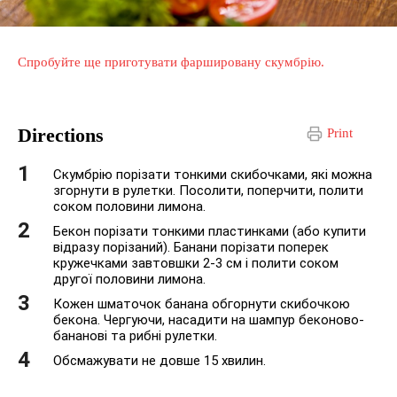
Спробуйте ще приготувати фаршировану скумбрію.
Directions
Print
Скумбрію порізати тонкими скибочками, які можна
згорнути в рулетки. Посолити, поперчити, полити
соком половини лимона.
Бекон порізати тонкими пластинками (або купити
відразу порізаний). Банани порізати поперек
кружечками завтовшки 2-3 см і полити соком
другої половини лимона.
Кожен шматочок банана обгорнути скибочкою
бекона. Чергуючи, насадити на шампур беконово-
бананові та рибні рулетки.
Обсмажувати не довше 15 хвилин.