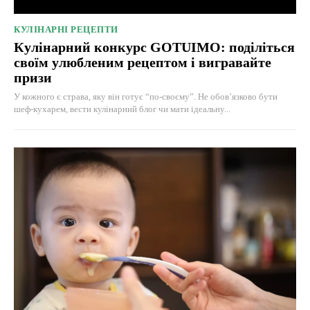
КУЛІНАРНІ РЕЦЕПТИ
Кулінарний конкурс GOTUIMO: поділіться
своїм улюбленим рецептом і вигравайте
призи
У кожного є страва, яку він готує “по-своєму”. Не обов’язково бути
шеф-кухарем, вести кулінарний блог чи мати ідеальну...