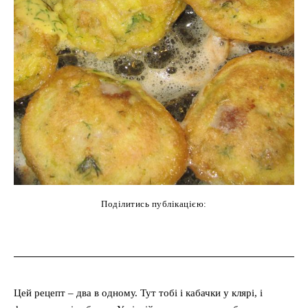
Поділитись публікацією:
cebook
Twitter
Pinterest
WhatsAp
Цей рецепт – два в одному. Тут тобі і кабачки у клярі, і