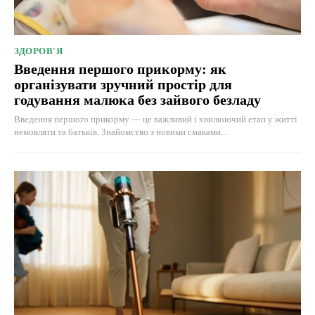
ЗДОРОВ'Я
Введення першого прикорму: як
організувати зручний простір для
годування малюка без зайвого безладу
Введення першого прикорму — це важливий і хвилюючий етап у житті
немовляти та батьків. Знайомство з новими смаками...