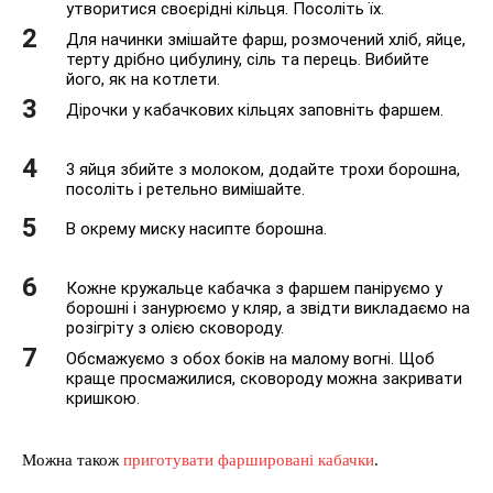
утворитися своєрідні кільця. Посоліть їх.
Для начинки змішайте фарш, розмочений хліб, яйце,
терту дрібно цибулину, сіль та перець. Вибийте
його, як на котлети.
Дірочки у кабачкових кільцях заповніть фаршем.
3 яйця збийте з молоком, додайте трохи борошна,
посоліть і ретельно вимішайте.
В окрему миску насипте борошна.
Кожне кружальце кабачка з фаршем паніруємо у
борошні і занурюємо у кляр, а звідти викладаємо на
розігріту з олією сковороду.
Обсмажуємо з обох боків на малому вогні. Щоб
краще просмажилися, сковороду можна закривати
кришкою.
Можна також
приготувати фаршировані кабачки
.