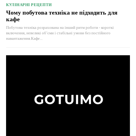
КУЛІНАРНІ РЕЦЕПТИ
Чому побутова техніка не підходить для
кафе
Побутова техніка розрахована на інший ритм роботи - короткі
включення, невеликі об’єми і стабільні умови без постійного
навантаження.Кафе...