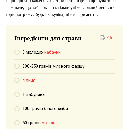
фаршировані кабачки. У літній сезон варто спробувати все.
Тим паче, що кабачок – настільки універсальний овоч, що
гідно витримує будь-які кулінарні експерименти.
Інгредієнти для страви
Print
3 молодих
кабачки
300-350 грамів м’ясного фаршу
4
яйця
1 цибулина
100 грамів білого хліба
50 грамів
молока