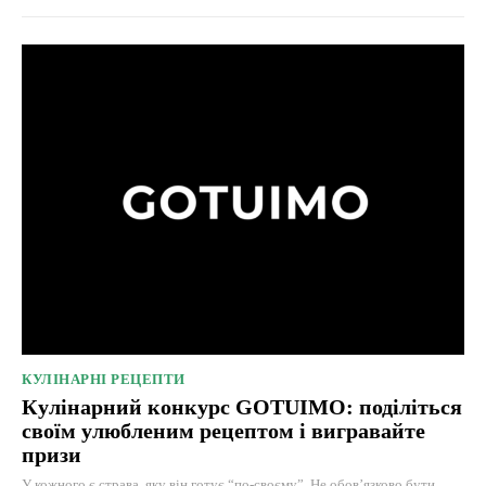
КУЛІНАРНІ РЕЦЕПТИ
Кулінарний конкурс GOTUIMO: поділіться
своїм улюбленим рецептом і вигравайте
призи
У кожного є страва, яку він готує “по-своєму”. Не обов’язково бути