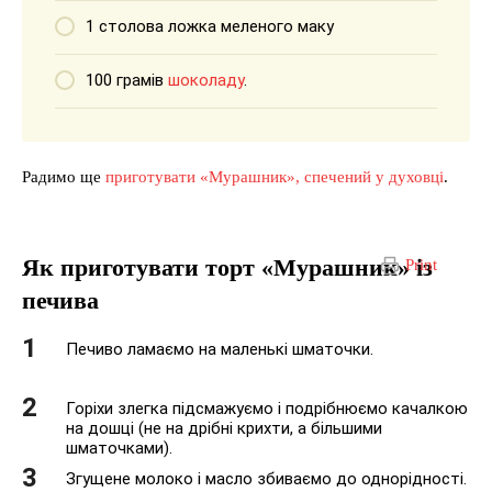
1 столова ложка меленого маку
100 грамів
шоколаду
.
Радимо ще
приготувати «Мурашник», спечений у духовці
.
Як приготувати торт «Мурашник» із
Print
печива
Печиво ламаємо на маленькі шматочки.
Горіхи злегка підсмажуємо і подрібнюємо качалкою
на дошці (не на дрібні крихти, а більшими
шматочками).
Згущене молоко і масло збиваємо до однорідності.