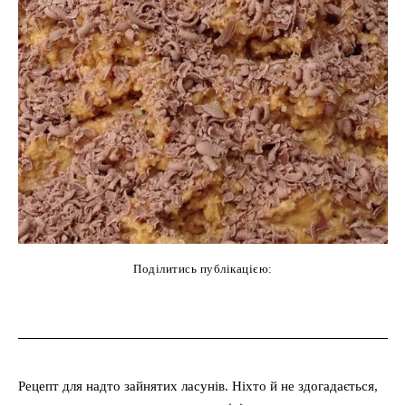
Поділитись публікацією:
cebook
Twitter
Pinterest
WhatsAp
Рецепт для надто зайнятих ласунів. Ніхто й не здогадається,