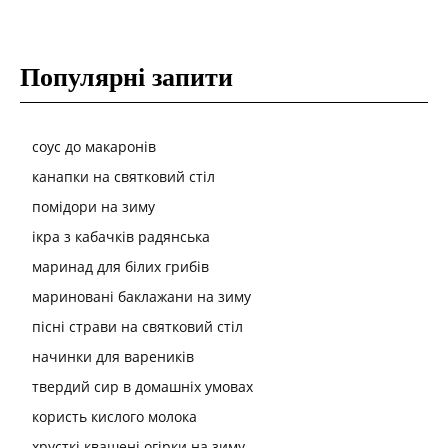
Популярні запити
соус до макаронів
канапки на святковий стіл
помідори на зиму
ікра з кабачків радянська
маринад для білих грибів
мариновані баклажани на зиму
пісні страви на святковий стіл
начинки для вареників
твердий сир в домашніх умовах
користь кислого молока
хрусткі квашені огірки на зиму