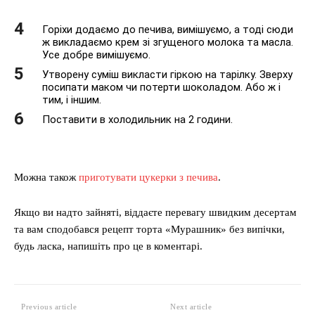
Горіхи додаємо до печива, вимішуємо, а тоді сюди
ж викладаємо крем зі згущеного молока та масла.
Усе добре вимішуємо.
Утворену суміш викласти гіркою на тарілку. Зверху
посипати маком чи потерти шоколадом. Або ж і
тим, і іншим.
Поставити в холодильник на 2 години.
Можна також
приготувати цукерки з печива
.
Якщо ви надто зайняті, віддаєте перевагу швидким десертам
та вам сподобався рецепт торта «Мурашник» без випічки,
будь ласка, напишіть про це в коментарі.
Previous article
Next article