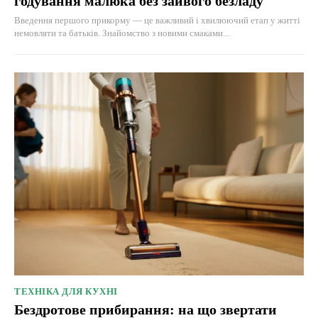
годування малюка без зайвого безладу
Введення першого прикорму — це важливий і хвилюючий етап у житті
немовляти та батьків. Знайомство з новими смаками...
ТЕХНІКА ДЛЯ КУХНІ
Бездротове прибирання: на що звертати