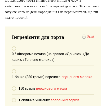
що для цього торта ви витратили мінімум часу, а
найголовніше – не стояли біля гарячої духовки. Тож сміливо
готуйте його на день народження і не переймайтеся, що він
надто простий.
Інгредієнти для торта
Print
0,5 кілограма печива (на зразок «До чаю», «До
кави», «Топлене молоко»)
1 банка (380 грамів) вареного
згущеного молока
150 грамів
вершкового масла
1 склянка чищених
волоських горіхів