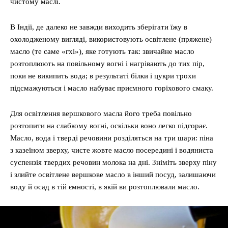
чистому маслі.
В Індії, де далеко не завжди виходить зберігати їжу в
охолодженому вигляді, використовують освітлене (пряжене)
масло (те саме «гхі»), яке готують так: звичайне масло
розтоплюють на повільному вогні і нагрівають до тих пір,
поки не википить вода; в результаті білки і цукри трохи
підсмажуються і масло набуває приємного горіхового смаку.
Для освітлення вершкового масла його треба повільно
розтопити на слабкому вогні, оскільки воно легко підгорає.
Масло, вода і тверді речовини розділяться на три шари: піна
з казеїном зверху, чисте жовте масло посередині і водяниста
суспензія твердих речовин молока на дні. Зніміть зверху піну
і злийте освітлене вершкове масло в інший посуд, залишаючи
воду й осад в тій ємності, в якій ви розтоплювали масло.