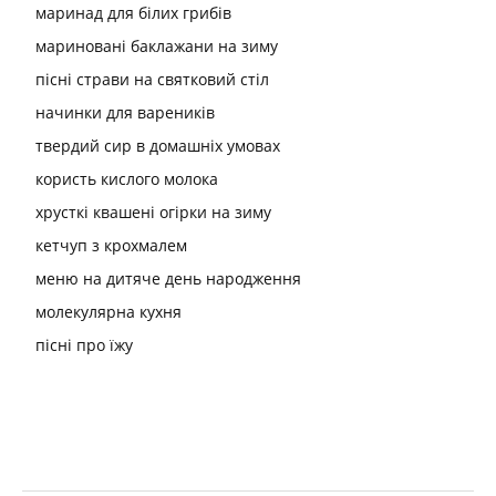
маринад для білих грибів
мариновані баклажани на зиму
пісні страви на святковий стіл
начинки для вареників
твердий сир в домашніх умовах
користь кислого молока
хрусткі квашені огірки на зиму
кетчуп з крохмалем
меню на дитяче день народження
молекулярна кухня
пісні про їжу