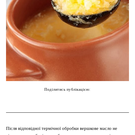
Поділитись публікацією:
cebook
Twitter
Pinterest
WhatsAp
Після відповідної термічної обробки вершкове масло не