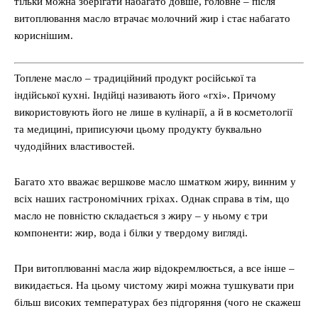
тільки можна зберігати набагато довше, головне – після
витоплювання масло втрачає молочний жир і стає набагато
кориснішим.
Топлене масло – традиційний продукт російської та
індійської кухні. Індійці називають його «гхі». Причому
використовують його не лише в кулінарії, а й в косметології
та медицині, приписуючи цьому продукту буквально
чудодійних властивостей.
Багато хто вважає вершкове масло шматком жиру, винним у
всіх наших гастрономічних гріхах. Однак справа в тім, що
масло не повністю складається з жиру – у ньому є три
компоненти: жир, вода і білки у твердому вигляді.
При витоплюванні масла жир відокремлюється, а все інше –
викидається. На цьому чистому жирі можна тушкувати при
більш високих температурах без підгоряння (чого не скажеш