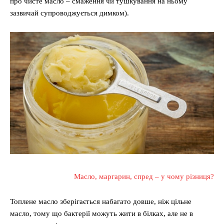
про чисте масло – смаження чи тушкування на ньому
зазвичай супроводжується димком).
Масло, маргарин, спред – у чому різниця?
Топлене масло зберігається набагато довше, ніж цільне
масло, тому що бактерії можуть жити в білках, але не в