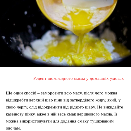
Рецепт шоколадного масла у домашніх умовах
Ще один спосіб – заморозити всю масу, після чого можна
відшкребти верхній шар піни від затверділого жиру, який, у
свою чергу, слід відокремити від рідкого шару. Не викидайте
казеїнову пінку, адже в ній весь смак вершкового масла. Її
можна використовувати для додання смаку тушкованим
овочам.