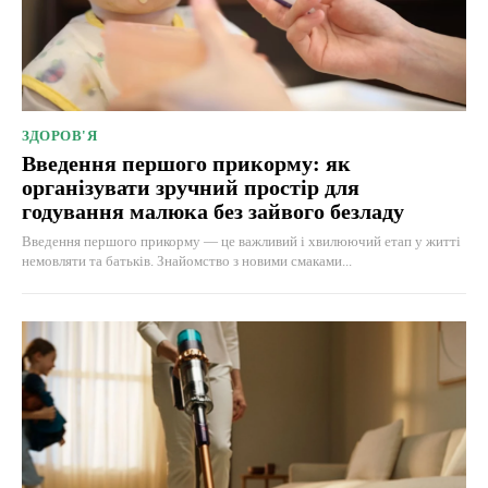
ЗДОРОВ'Я
Введення першого прикорму: як
організувати зручний простір для
годування малюка без зайвого безладу
Введення першого прикорму — це важливий і хвилюючий етап у житті
немовляти та батьків. Знайомство з новими смаками...