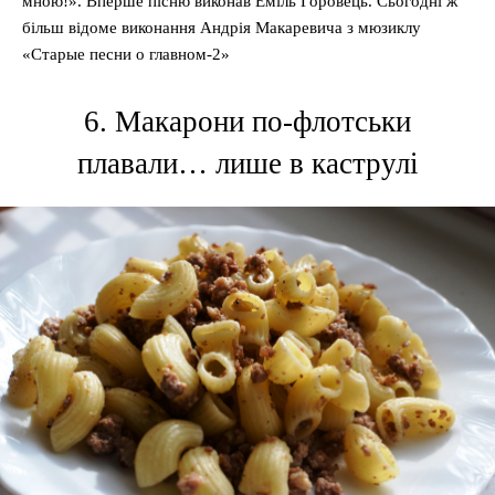
мною!». Вперше пісню виконав Еміль Горовець. Сьогодні ж
більш відоме виконання Андрія Макаревича з мюзиклу
«Старые песни о главном-2»
6. Макарони по-флотськи
плавали… лише в каструлі