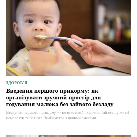
ЗДОРОВ'Я
Введення першого прикорму: як
організувати зручний простір для
годування малюка без зайвого безладу
Введення першого прикорму — це важливий і хвилюючий етап у житті
немовляти та батьків. Знайомство з новими смаками...