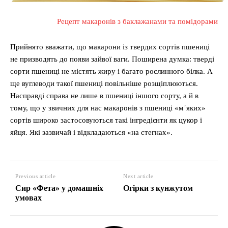
Рецепт макаронів з баклажанами та помідорами
Прийнято вважати, що макарони із твердих сортів пшениці
не призводять до появи зайвої ваги. Поширена думка: тверді
сорти пшениці не містять жиру і багато рослинного білка. А
ще вуглеводи такої пшениці повільніше розщіплюються.
Насправді справа не лише в пшениці іншого сорту, а й в
тому, що у звичних для нас макаронів з пшениці «мʾяких»
сортів широко застосовуються такі інгредієнти як цукор і
яйця. Які зазвичай і відкладаються «на стегнах».
Previous article
Next article
Сир «Фета» у домашніх
Огірки з кунжутом
умовах