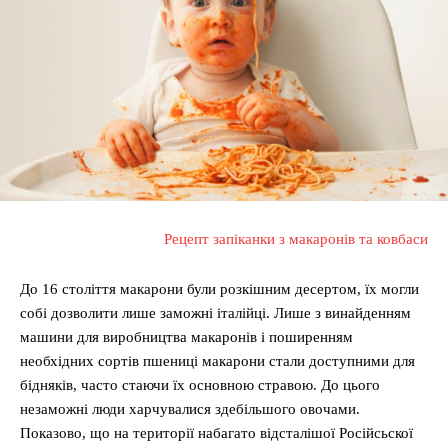
Рецепт запіканки з макаронів та ковбаси
До 16 століття макарони були розкішним десертом, їх могли
собі дозволити лише заможні італійці. Лише з винайденням
машини для виробництва макаронів і поширенням
необхідних сортів пшениці макарони стали доступними для
бідняків, часто стаючи їх основною стравою. До цього
незаможні люди харчувалися здебільшого овочами.
Показово, що на території набагато відсталішої Російсьскої