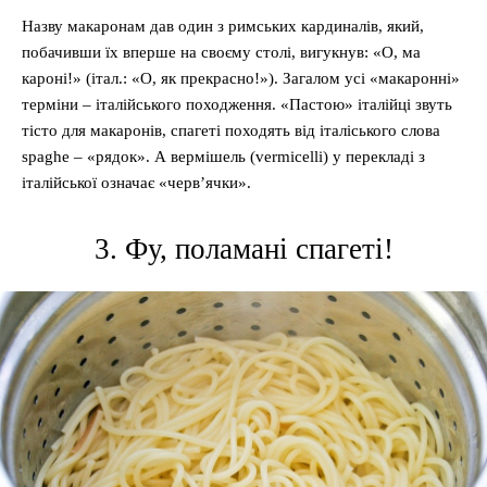
Назву макаронам дав один з римських кардиналів, який,
побачивши їх вперше на своєму столі, вигукнув: «О, ма
кароні!» (італ.: «О, як прекрасно!»). Загалом усі «макаронні»
терміни – італійського походження. «Пастою» італійці звуть
тісто для макаронів, спагеті походять від італіського слова
spaghe – «рядок». А вермішель (vermicelli) у перекладі з
італійської означає «черв’ячки».
3. Фу, поламані спагеті!