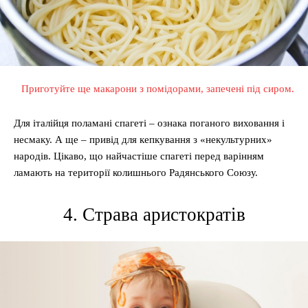
Приготуйте ще макарони з помідорами, запечені під сиром.
Для італійця поламані спагеті – ознака поганого виховання і
несмаку. А ще – привід для кепкування з «некультурних»
народів. Цікаво, що найчастіше спагеті перед варінням
ламають на території колишнього Радянського Союзу.
4. Страва аристократів