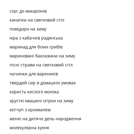
соус до макаронів
канапки на святковий стіл
помідори на зиму
ікра з кабачків радянська
маринад для білих грибів
мариновані баклажани на зиму
пісні страви на святковий стіл
начинки для вареників
твердий сир в домашніх умовах
користь кислого молока
хрусткі квашені огірки на зиму
кетчуп з крохмалем
меню на дитяче день народження
молекулярна кухня