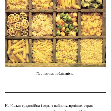
Поділитись публікацією:
cebook
Twitter
Pinterest
WhatsAp
Найбільш традиційна і одна з найпопулярніших страв –