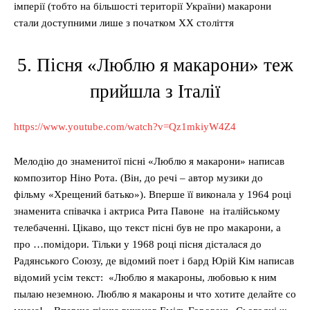
імперії (тобто на більшості території України) макарони
стали доступними лише з початком XX століття
5. Пісня «Люблю я макарони» теж
прийшла з Італії
https://www.youtube.com/watch?v=Qz1mkiyW4Z4
Мелодію до знаменитої пісні «Люблю я макарони» написав
композитор Ніно Рота. (Він, до речі – автор музики до
фільму «Хрещений батько»). Вперше її виконала у 1964 році
знаменита співачка і актриса Рита Павоне на італійському
телебаченні. Цікаво, що текст пісні був не про макарони, а
про …помідори. Тільки у 1968 році пісня дісталася до
Радянського Союзу, де відомий поет і бард Юрій Кім написав
відомий усім текст: «Люблю я макароны, любовью к ним
пылаю неземною. Люблю я макароны и что хотите делайте со