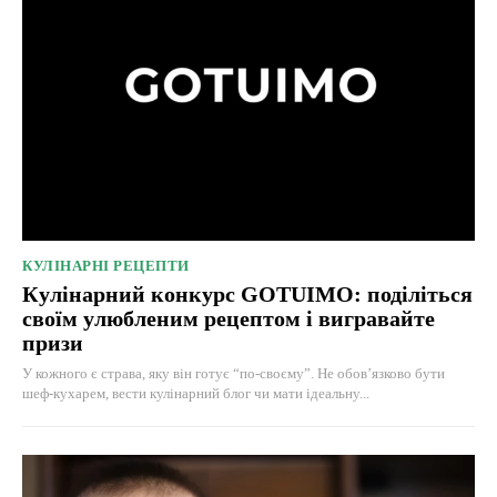
КУЛІНАРНІ РЕЦЕПТИ
Кулінарний конкурс GOTUIMO: поділіться
своїм улюбленим рецептом і вигравайте
призи
У кожного є страва, яку він готує “по-своєму”. Не обов’язково бути
шеф-кухарем, вести кулінарний блог чи мати ідеальну...