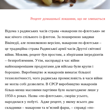
Рецепт домашньої локшини, що не злипається
Відома з радянських часів страва «макарони по-флотськи» не
має нічого спільного із флотом. За поширеною завдяки
Вікіпедії, але помилковою версією, макарони по-флотськи –
це традиційна страва Радянської армії часів Другої світової
війни. Мовляв, рецепт був простим, а зберігання інгредієнтів
– безпроблемним. Утім, насправді в час війни
найпоширенішим продуктами для війська були крупи і
борошно. Виробництво ж макаронів вимагає більшої
технологічності, чого радянська промисловість в часи війни
не могла собі дозволити. В СРСР виробництво макаронів
більш-менш масовими партіями було налагоджене лише у
1950-х роках. Назва «по-флотськи», скоріш усього,
народилася у побуті. Адже рецепт, у якому всього два
складники – макарони та м’ясний фарш, – справді «по-