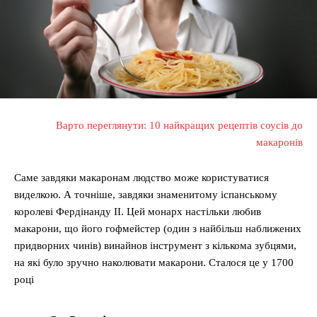
Варто переглянути: 10 найкращих рецептів соусів до
макаронів
Саме завдяки макаронам людство може користуватися
виделкою. А точніше, завдяки знаменитому іспанському
королеві Фердінанду ІІ. Цей монарх настільки любив
макарони, що його гофмейстер (один з найбільш наближених
придворних чинів) винайнов інструмент з кількома зубцями,
на які було зручно наколювати макарони. Сталося це у 1700
році