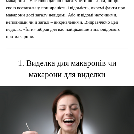
макарони – має свою давню і багату історію. Утім, попри
свою всезагальну поширеність і відомість, окремі факти про
макарони досі загалу невідомі. Або ж відомі неточними,
неповними чи й загалі – викривленими. Виправляємо цей
недолік: «Їсти» зібрав для вас найцікавіше з маловідомого
про макарони.
1. Виделка для макаронів чи
макарони для виделки