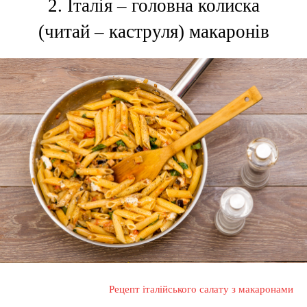
2. Італія – головна колиска
(читай – каструля) макаронів
Рецепт італійського салату з макаронами