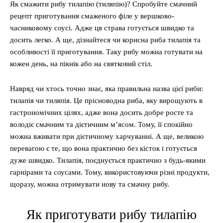
Як смажити рибу тилапію (тиляпію)? Спробуйте смачний
рецепт приготування смаженого філе у вершково-
часниковому соусі. Адже ця страва готується швидко та
досить легко. А ще, дізнайтеся чи корисна риба тилапія та
особливості її приготування. Таку рибу можна готувати на
кожен день, на пікнік або на святковий стіл.
Навряд чи хтось точно знає, яка правильна назва цієї риби:
тилапія чи тиляпія. Це прісноводна риба, яку вирощують в
гастрономічних цілях, адже вона досить добре росте та
володіє смачним та дієтичним м’ясом. Тому, її спокійно
можна вживати при дієтичному харчуванні. А ще, великою
перевагою є те, що вона практично без кісток і готується
дуже швидко. Тилапія, поєднується практично з будь-якими
гарнірами та соусами. Тому, використовуючи різні продукти,
щоразу, можна отримувати нову та смачну рибу.
Як приготувати рибу тилапію