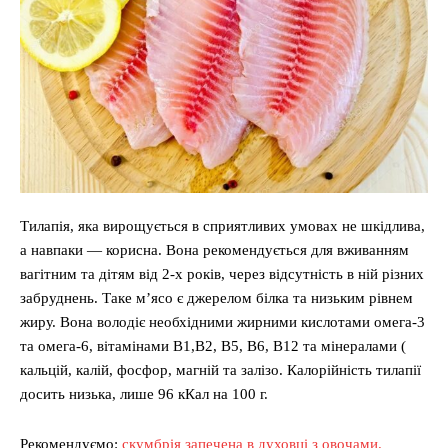
Тилапія, яка вирощується в сприятливих умовах не шкідлива,
а навпаки — корисна. Вона рекомендується для вживанням
вагітним та дітям від 2-х років, через відсутність в ній різних
забруднень. Таке м’ясо є джерелом білка та низьким рівнем
жиру. Вона володіє необхідними жирними кислотами омега-3
та омега-6, вітамінами В1,В2, В5, В6, В12 та мінералами (
кальцій, калій, фосфор, магній та залізо. Калорійність тилапії
досить низька, лише 96 кКал на 100 г.
Рекомендуємо:
скумбрія запечена в духовці з овочами.