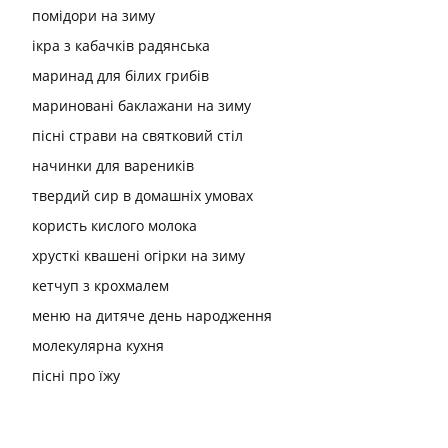
помідори на зиму
ікра з кабачків радянська
маринад для білих грибів
мариновані баклажани на зиму
пісні страви на святковий стіл
начинки для вареників
твердий сир в домашніх умовах
користь кислого молока
хрусткі квашені огірки на зиму
кетчуп з крохмалем
меню на дитяче день народження
молекулярна кухня
пісні про їжу