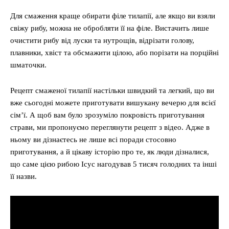
Для смаження краще обирати філе тилапії, але якщо ви взяли
свіжу рибу, можна не обробляти її на філе. Вистачить лише
очистити рибу від луски та нутрощів, відрізати голову,
плавники, хвіст та обсмажити цілою, або порізати на порційні
шматочки.
Рецепт смаженої тилапії настільки швидкий та легкий, що ви
вже сьогодні можете приготувати вишукану вечерю для всієї
сім’ї. А щоб вам було зрозуміло покровість приготування
страви, ми пропонуємо переглянути рецепт з відео. Адже в
ньому ви дізнаєтесь не лише всі поради стосовно
приготування, а й цікаву історію про те, як люди дізналися,
що саме цією рибою Ісус нагодував 5 тисяч голодних та інші
її назви.