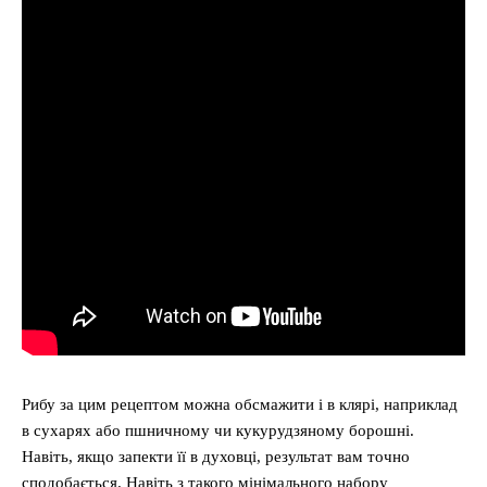
Рибу за цим рецептом можна обсмажити і в клярі, наприклад
в сухарях або пшничному чи кукурудзяному борошні.
Навіть, якщо запекти її в духовці, результат вам точно
сподобається. Навіть з такого мінімального набору