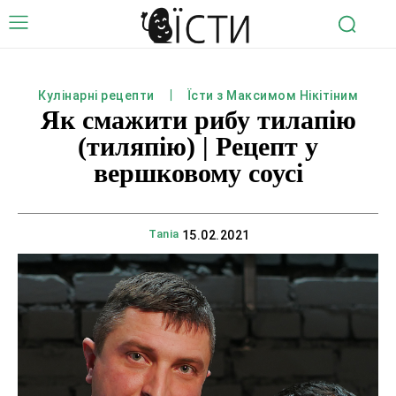
Кулінарні рецепти
Їсти з Максимом Нікітіним
Як смажити рибу тилапію
(тиляпію) | Рецепт у
вершковому соусі
Tania
15.02.2021