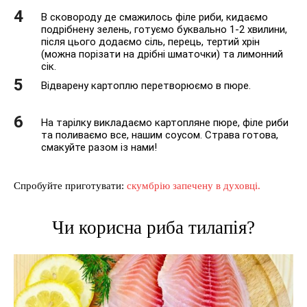
В сковороду де смажилось філе риби, кидаємо
подрібнену зелень, готуємо буквально 1-2 хвилини,
після цього додаємо сіль, перець, тертий хрін
(можна порізати на дрібні шматочки) та лимонний
сік.
Відварену картоплю перетворюємо в пюре.
На тарілку викладаємо картопляне пюре, філе риби
та поливаємо все, нашим соусом. Страва готова,
смакуйте разом із нами!
Спробуйте приготувати:
скумбрію запечену в духовці.
Чи корисна риба тилапія?