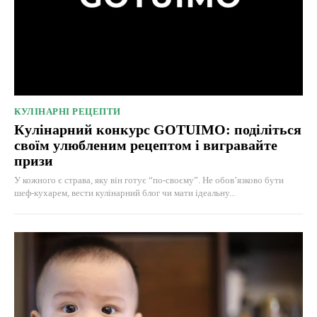
КУЛІНАРНІ РЕЦЕПТИ
Кулінарний конкурс GOTUIMO: поділіться
своїм улюбленим рецептом і вигравайте
призи
У кожного є страва, яку він готує “по-своєму”. Не обов’язково бути
шеф-кухарем, вести кулінарний блог чи мати ідеальну...