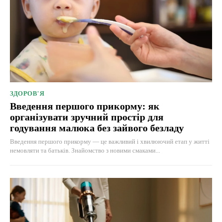
ЗДОРОВ'Я
Введення першого прикорму: як
організувати зручний простір для
годування малюка без зайвого безладу
Введення першого прикорму — це важливий і хвилюючий етап у житті
немовляти та батьків. Знайомство з новими смаками...