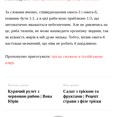
За словами вчених, співвідношення омега-3 і омега-6,
повинне бути 1:1, а в цієї риби воно приблизно 1:3, що
автоматично вважається небезпечним. Але не дивлячись на
це, риба тилапія, не може нашкодити організму людини, так
як кількість жирів в ній дуже низька. Тобто, вплив омега-6
настільки незначний, що ніяк не робить її шкідливою.
Пропонуємо приготувати:
тріска смажена в італійському
клярі.
Previous article
Next article
Курячий рулет з
Салат з тріскою та
червоною рибою | Вова
фруктами | Рецепт
Юрін
страви з філе тріски