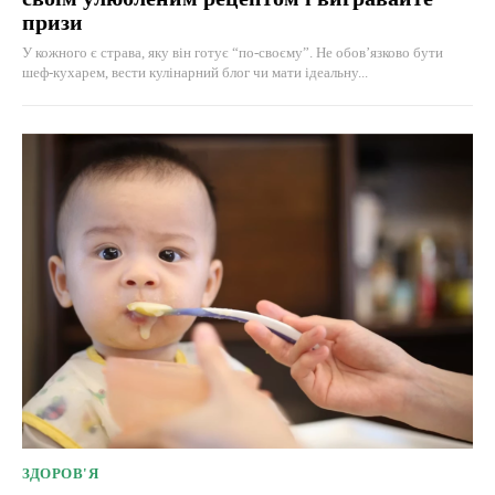
призи
У кожного є страва, яку він готує “по-своєму”. Не обов’язково бути
шеф-кухарем, вести кулінарний блог чи мати ідеальну...
ЗДОРОВ'Я