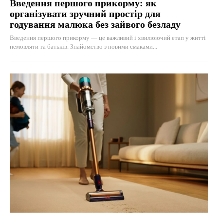
Введення першого прикорму: як
організувати зручний простір для
годування малюка без зайвого безладу
Введення першого прикорму — це важливий і хвилюючий етап у житті
немовляти та батьків. Знайомство з новими смаками...