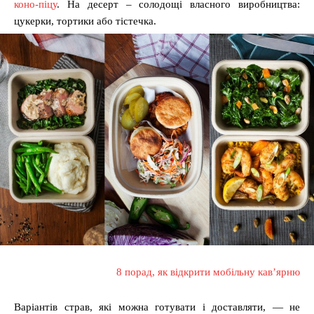
коно-піцу
. На десерт – солодощі власного виробництва:
цукерки, тортики або тістечка.
8 порад, як відкрити мобільну кав’ярню
Варіантів страв, які можна готувати і доставляти, — не