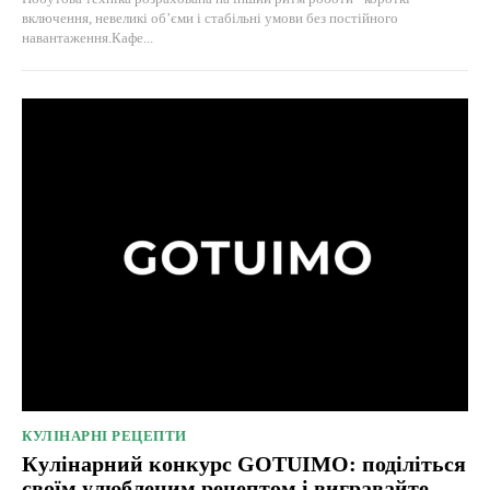
включення, невеликі об’єми і стабільні умови без постійного
навантаження.Кафе...
КУЛІНАРНІ РЕЦЕПТИ
Кулінарний конкурс GOTUIMO: поділіться
своїм улюбленим рецептом і вигравайте