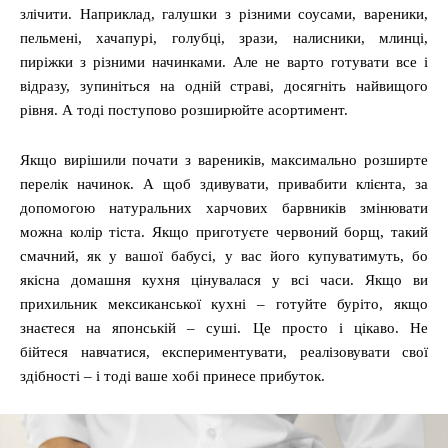
злічити. Наприклад, галушки з різними соусами, вареники,
пельмені, хачапурі, голубці, зрази, налисники, млинці,
пиріжки з різними начинками. Але не варто готувати все і
відразу, зупиніться на одній страві, досягніть найвищого
рівня. А тоді поступово розширюйте асортимент.
Якщо вирішили почати з вареників, максимально розширте
перелік начинок. А щоб здивувати, привабити клієнта, за
допомогою натуральних харчових барвників змінювати
можна колір тіста. Якщо приготуєте червоний борщ, такий
смачний, як у вашої бабусі, у вас його купуватимуть, бо
якісна домашня кухня цінувалася у всі часи. Якщо ви
прихильник мексиканської кухні – готуйте буріто, якщо
знаєтеся на японській – суші. Це просто і цікаво. Не
бійтеся навчатися, експериментувати, реалізовувати свої
здібності – і тоді ваше хобі принесе прибуток.