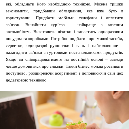
їжі, обладнати його необхідною технікою. Можна трішки
зекономити, придбавши обладнання, яке вже було в
користуванні. Придбати мобільні телефони і оплатити
зв’язок. Винайняти кур’єра – найкраще з власним
автомобілем. Виготовити візитки і запастись одноразовим
посудом та коробками. Потрібно подбати і про миючі засоби,
серветки, одноразрві рушнички і т. п. І найголовніше –
налагодити зв’язки з гуртовими постачальниками продуктів.
Якщо ви співпрацюватимете на постійній основі – завжди
легше домовитися про знижки. Такий бізнес можна розвивати
поступово, розширюючи асортимент і поповнюючи свій цех
додатковою технікою.