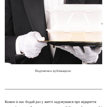
Поділитись публікацією:
cebook
Twitter
Pinterest
WhatsAp
Кожен із нас бодай раз у житті задумувався про відкриття