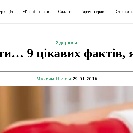
ервація
М’ясні страви
Салати
Гарячі страви
Страви в
Здоров'я
ати… 9 цікавих фактів, 
Максим Нікітін
29.01.2016