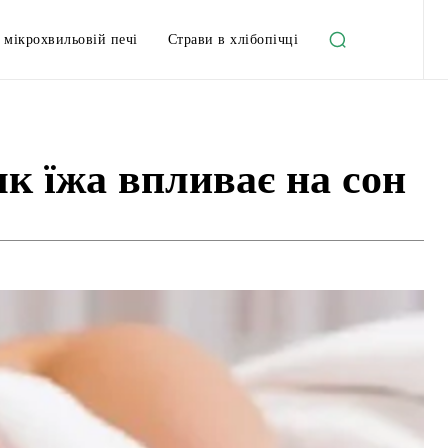
 мікрохвильовій печі
Страви в хлібопічці
як їжа впливає на сон