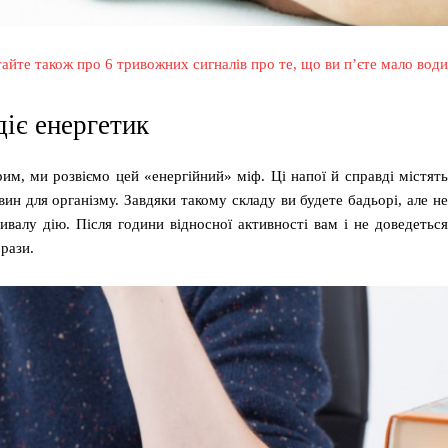
айте також про 6 тривожних сигналів про те, що ви п’єте мало води
діє енергетик
им, ми розвіємо цей «енергійний» міф. Ці напої й справді містять
вин для організму. Завдяки такому складу ви будете бадьорі, але не
ивалу дію. Після години відносної активності вам і не доведеться
рази.