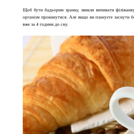
Щоб бути бадьорим зранку, звикли випивати філіжанку
організм прокинутися. Але якщо ви плануєте заснути бе
вже за 4 години до сну.