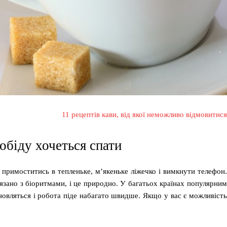
11 рецептів кави, від якої неможливо відмовитися
 обіду хочеться спати
 примоститись в тепленьке, м’якеньке ліжечко і вимкнути телефон.
язано з біоритмами, і це природно. У багатьох країнах популярним
ідновляться і робота піде набагато швидше. Якщо у вас є можливість