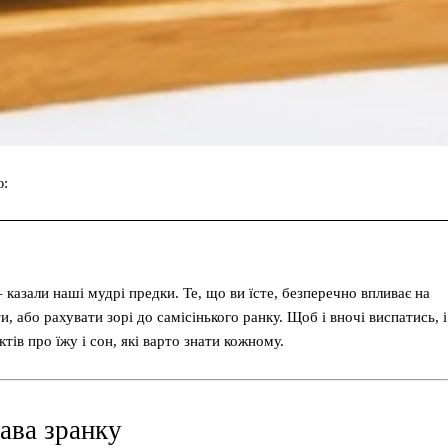
ю:
Facebook
Twitter
Pinterest
 казали наші мудрі предки. Те, що ви їсте, безперечно впливає на
, або рахувати зорі до самісінького ранку. Щоб і вночі виспатись, і
ів про їжу і сон, які варто знати кожному.
Кава зранку