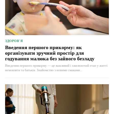
ЗДОРОВ'Я
Введення першого прикорму: як
організувати зручний простір для
годування малюка без зайвого безладу
Введення першого прикорму — це важливий і хвилюючий етап у житті
немовляти та батьків. Знайомство з новими смаками...