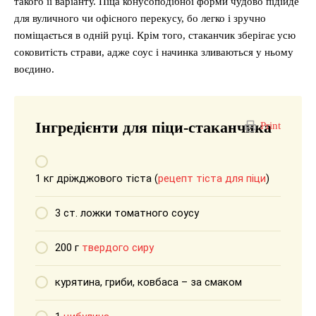
такого її варіанту. Піца конусоподібної форми чудово підійде
для вуличного чи офісного перекусу, бо легко і зручно
поміщається в одній руці. Крім того, стаканчик зберігає усю
соковитість страви, адже соус і начинка зливаються у ньому
воєдино.
Інгредієнти для піци-стаканчика
Print
1 кг дріжджового тіста (
рецепт тіста для піци
)
3 ст. ложки томатного соусу
200 г
твердого сиру
курятина, гриби, ковбаса – за смаком