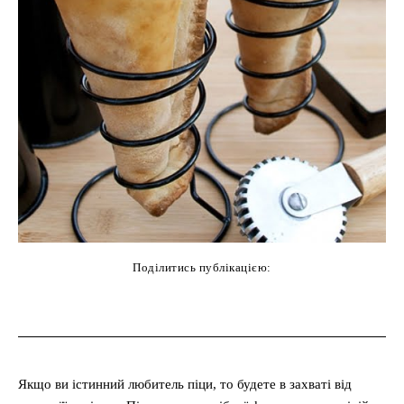
Поділитись публікацією:
cebook
Twitter
Pinterest
WhatsAp
Якщо ви істинний любитель піци, то будете в захваті від