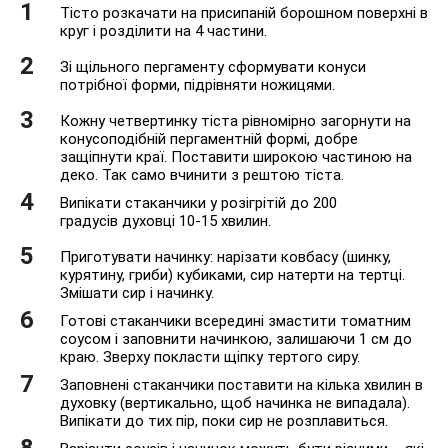
Тісто розкачати на присипаній борошном поверхні в
круг і розділити на 4 частини.
Зі щільного пергаменту сформувати конуси
потрібної форми, підрівняти ножицями.
Кожну четвертинку тіста рівномірно загорнути на
конусоподібній пергаментній формі, добре
защіпнути краї. Поставити широкою частиною на
деко. Так само вчинити з рештою тіста.
Випікати стаканчики у розігрітій до 200
градусів духовці 10-15 хвилин.
Приготувати начинку: нарізати ковбасу (шинку,
курятину, гриби) кубиками, сир натерти на тертці.
Змішати сир і начинку.
Готові стаканчики всередині змастити томатним
соусом і заповнити начинкою, залишаючи 1 см до
краю. Зверху покласти щіпку тертого сиру.
Заповнені стаканчики поставити на кілька хвилин в
духовку (вертикально, щоб начинка не випадала).
Випікати до тих пір, поки сир не розплавиться.