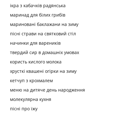
ікра з кабачків радянська
маринад для білих грибів
мариновані баклажани на зиму
пісні страви на святковий стіл
начинки для вареників
твердий сир в домашніх умовах
користь кислого молока
хрусткі квашені огірки на зиму
кетчуп з крохмалем
меню на дитяче день народження
молекулярна кухня
пісні про їжу