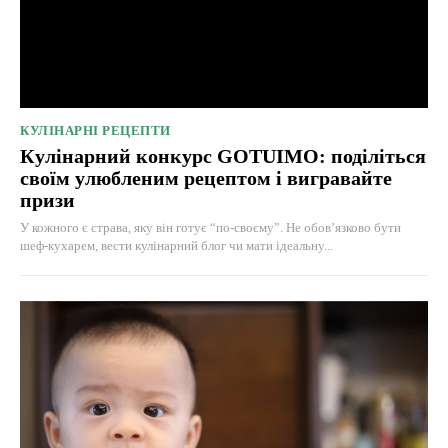
КУЛІНАРНІ РЕЦЕПТИ
Кулінарний конкурс GOTUIMO: поділіться
своїм улюбленим рецептом і вигравайте
призи
У кожного є страва, яку він готує “по-своєму”. Не обов’язково бути
шеф-кухарем, вести кулінарний блог чи мати ідеальну...