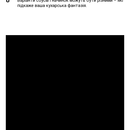
Варіанти соусів і начинок можуть бути різними – які
підкаже ваша кухарська фантазія.