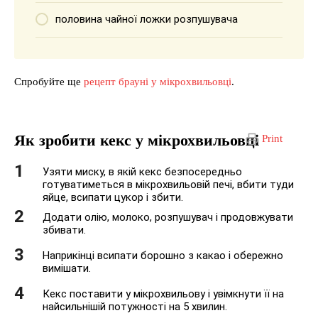
половина чайної ложки розпушувача
Спробуйте ще
рецепт брауні у мікрохвильовці
.
Як зробити кекс у мікрохвильовці
Print
Узяти миску, в якій кекс безпосередньо
готуватиметься в мікрохвильовій печі, вбити туди
яйце, всипати цукор і збити.
Додати олію, молоко, розпушувач і продовжувати
збивати.
Наприкінці всипати борошно з какао і обережно
вимішати.
Кекс поставити у мікрохвильову і увімкнути її на
найсильнішій потужності на 5 хвилин.