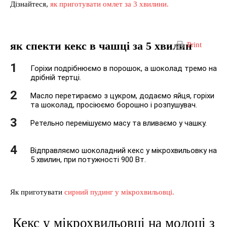
Дізнайтеся,
як приготувати омлет за 3 хвилини.
як спекти кекс в чашці за 5 хвилин
Print
Горіхи подрібнюємо в порошок, а шоколад тремо на
дрібній тертці.
Масло перетираємо з цукром, додаємо яйця, горіхи
та шоколад, просіюємо борошно і розпушувач.
Ретельно перемішуємо масу та вливаємо у чашку.
Відправляємо шоколадний кекс у мікрохвильовку на
5 хвилин, при потужності 900 Вт.
Як приготувати
сирний пудинг у мікрохвильовці.
Кекс у мікрохвильовці на молоці з