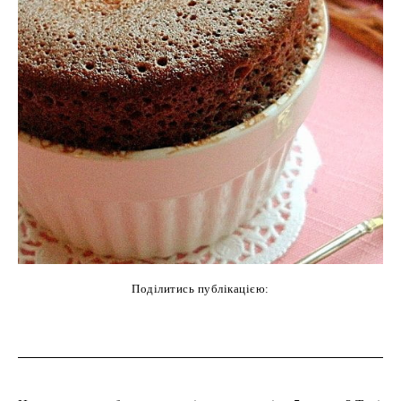
Поділитись публікацією:
cebook
Twitter
Pinterest
WhatsAp