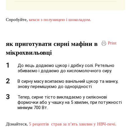
Спробуйте,
кекси з полуницею і шоколадом.
як приготувати сирні мафіни в
Print
мікрохвильовці
До яєць додаємо цукор і дрібку солі. Ретельно
збиваємо і додаємо до кисломолочного сиру.
В сирну масу всипаємо ванільний цукор та манку,
знову перемішуємо до однорідності
Тепер, сирне тісто викладаємо у силіконові
формочки або у чашку на 5 хвилин, при потужності
мінімум 700 Вт.
Дізнайтеся,
5 рецептів страв за п’ять хвилин у НВЧ-печі.