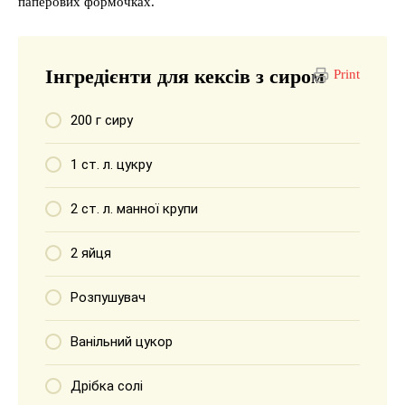
паперових формочках.
Інгредієнти для кексів з сиром
Print
200 г сиру
1 ст. л. цукру
2 ст. л. манної крупи
2 яйця
Розпушувач
Ванільний цукор
Дрібка солі