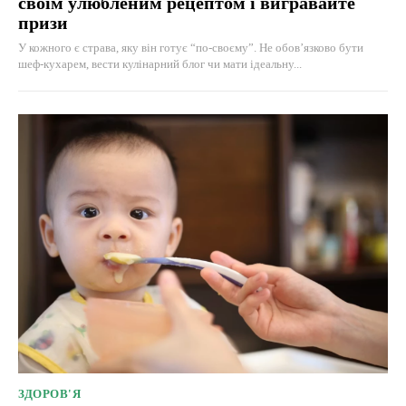
своїм улюбленим рецептом і вигравайте
призи
У кожного є страва, яку він готує “по-своєму”. Не обов’язково бути
шеф-кухарем, вести кулінарний блог чи мати ідеальну...
ЗДОРОВ'Я