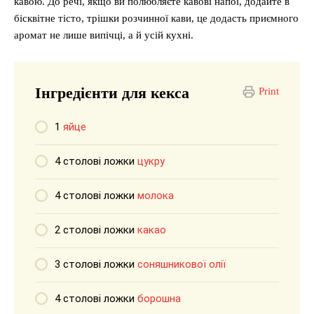
кавою. До речі, якщо ви полюбляєте кавові напої, додайте в
бісквітне тісто, трішки розчинної кави, це додасть приємного
аромат не лише випічці, а й усій кухні.
Інгредієнти для кекса
Print
1
яйце
4 столові ложки
цукру
4 столові ложки
молока
2 столові ложки
какао
3 столові ложки
соняшникової олії
4 столові ложки
борошна