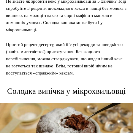
Не знаєте як зробити кекс у мікрохвильовці за 5 хвилин? Тоді
спробуйте 3 рецепти шоколадного кекса в чашці без молока з
вишнею, на молоці з какао та сирні мафіни з манкою в
домашніх умовах. Солодка випічка може бути і у
мікрохвильовці.
Простий рецепт десерту, який б’є усі рекорди за швидкістю
(навіть миттєвістю!) приготування. Без жодного
перебільшення, можна стверджувати, що жоден інший кекс
не готується так швидко. Втім, готовий виріб нічим не
поступається «справжнім» кексам.
Солодка випічка у мікрохвильовці