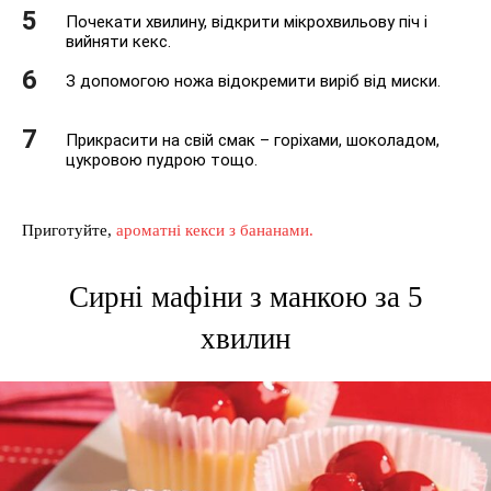
Почекати хвилину, відкрити мікрохвильову піч і
вийняти кекс.
З допомогою ножа відокремити виріб від миски.
Прикрасити на свій смак – горіхами, шоколадом,
цукровою пудрою тощо.
Приготуйте,
ароматні кекси з бананами.
Сирні мафіни з манкою за 5
хвилин