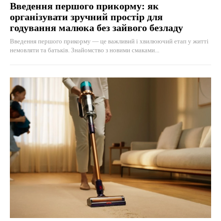
Введення першого прикорму: як
організувати зручний простір для
годування малюка без зайвого безладу
Введення першого прикорму — це важливий і хвилюючий етап у житті
немовляти та батьків. Знайомство з новими смаками...