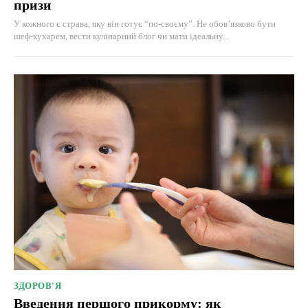
призи
У кожного є страва, яку він готує “по-своєму”. Не обов’язково бути
шеф-кухарем, вести кулінарний блог чи мати ідеальну...
ЗДОРОВ'Я
Введення першого прикорму: як