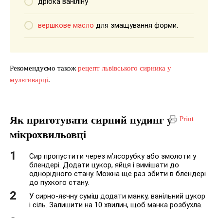
дрібка ваніліну
вершкове масло
для змащування форми.
Рекомендуємо також
рецепт львівського сирника у
мультиварці
.
Як приготувати сирний пудинг у
Print
мікрохвильовці
Сир пропустити через м’ясорубку або змолоти у
блендері. Додати цукор, яйця і вимішати до
однорідного стану. Можна ще раз збити в блендері
до пухкого стану.
У сирно-яєчну суміш додати манку, ванільний цукор
і сіль. Залишити на 10 хвилин, щоб манка розбухла.