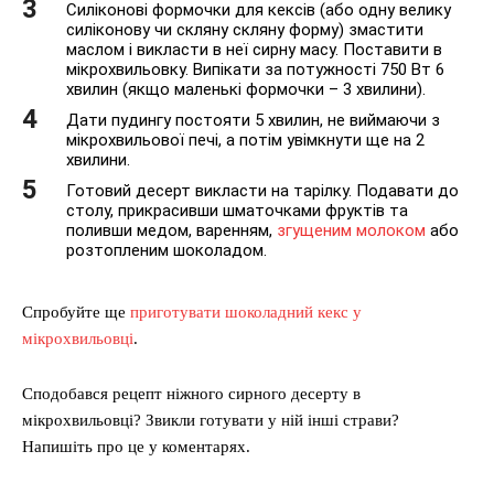
Силіконові формочки для кексів (або одну велику
силіконову чи скляну скляну форму) змастити
маслом і викласти в неї сирну масу. Поставити в
мікрохвильовку. Випікати за потужності 750 Вт 6
хвилин (якщо маленькі формочки – 3 хвилини).
Дати пудингу постояти 5 хвилин, не виймаючи з
мікрохвильової печі, а потім увімкнути ще на 2
хвилини.
Готовий десерт викласти на тарілку. Подавати до
столу, прикрасивши шматочками фруктів та
поливши медом, варенням,
згущеним молоком
або
розтопленим шоколадом.
Спробуйте ще
приготувати шоколадний кекс у
мікрохвильовці
.
Сподобався рецепт ніжного сирного десерту в
мікрохвильовці? Звикли готувати у ній інші страви?
Напишіть про це у коментарях.