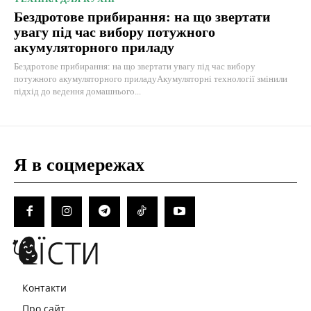
Бездротове прибирання: на що звертати
увагу під час вибору потужного
акумуляторного приладу
Бездротове прибирання: на що звертати увагу під час вибору
потужного акумуляторного приладуАкумуляторні технології змінили
підхід до ведення домашнього...
Я в соцмережах
Контакти
Про сайт