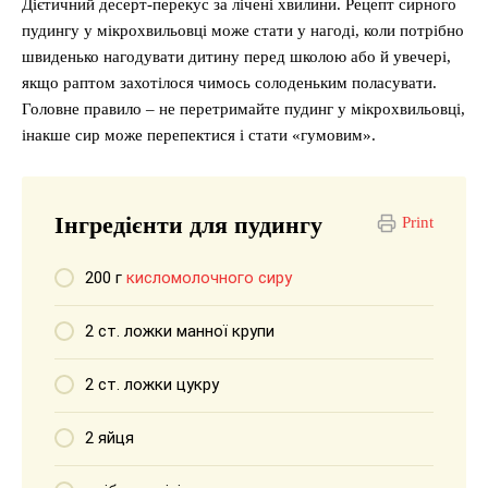
Дієтичний десерт-перекус за лічені хвилини. Рецепт сирного
пудингу у мікрохвильовці може стати у нагоді, коли потрібно
швиденько нагодувати дитину перед школою або й увечері,
якщо раптом захотілося чимось солоденьким поласувати.
Головне правило – не перетримайте пудинг у мікрохвильовці,
інакше сир може перепектися і стати «гумовим».
Інгредієнти для пудингу
Print
200 г
кисломолочного сиру
2 ст. ложки манної крупи
2 ст. ложки цукру
2 яйця