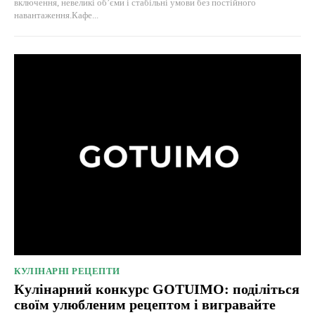
включення, невеликі об’єми і стабільні умови без постійного
навантаження.Кафе...
КУЛІНАРНІ РЕЦЕПТИ
Кулінарний конкурс GOTUIMO: поділіться
своїм улюбленим рецептом і вигравайте