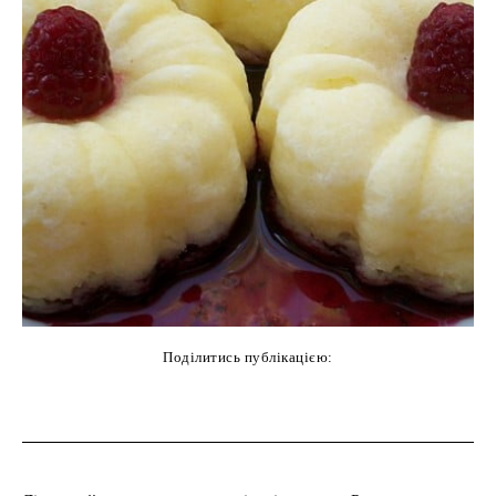
Поділитись публікацією:
cebook
Twitter
Pinterest
WhatsAp