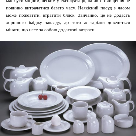
має бути міцним, легким у експлуатації, на його очищення не
повинно витрачатися багато часу. Неякісний посуд з часом
може пожовтіти, втратити блиск. Звичайно, це не додасть
хорошого іміджу закладу, до того ж тарілки доведеться
міняти, що несе за собою додаткові витрати.