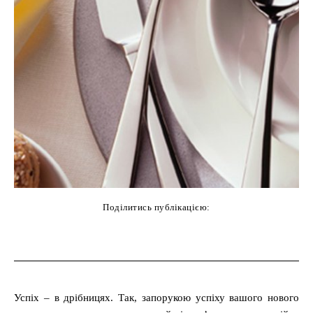
Поділитись публікацією:
cebook
Twitter
Pinterest
WhatsAp
Успіх ‒ в дрібницях. Так, запорукою успіху вашого нового