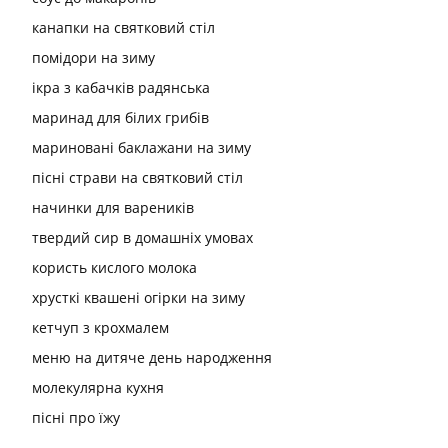
канапки на святковий стіл
помідори на зиму
ікра з кабачків радянська
маринад для білих грибів
мариновані баклажани на зиму
пісні страви на святковий стіл
начинки для вареників
твердий сир в домашніх умовах
користь кислого молока
хрусткі квашені огірки на зиму
кетчуп з крохмалем
меню на дитяче день народження
молекулярна кухня
пісні про їжу