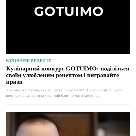
КУЛІНАРНІ РЕЦЕПТИ
Кулінарний конкурс GOTUIMO: поділіться
своїм улюбленим рецептом і вигравайте
призи
У кожного є страва, яку він готує “по-своєму”. Не обов’язково бути
шеф-кухарем, вести кулінарний блог чи мати ідеальну...