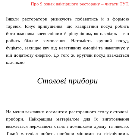
Про 9 ознак найгіршого ресторану – читати ТУТ.
Інколи ресторатори ризикують побавитись й з формою
тарілок. Існує припущення, що квадратний посуд робить
його власника впевненішим й рішучішим, як наслідок ‒ він
робить більше замовлення. Натомість круглий посуд,
буцімто, захищає їжу від негативних емоцій та накопичує у
ній додаткову енергію. До того ж, круглий посуд вважається
класикою.
Столові прибори
Не менш важливим елементом ресторанного столу є столові
прибори. Найкращим матеріалом для їх виготовлення
вважається нержавіюча сталь з домішками хрому та нікелю.
Такий матеріал робить прибори міцними та гігієнічними.