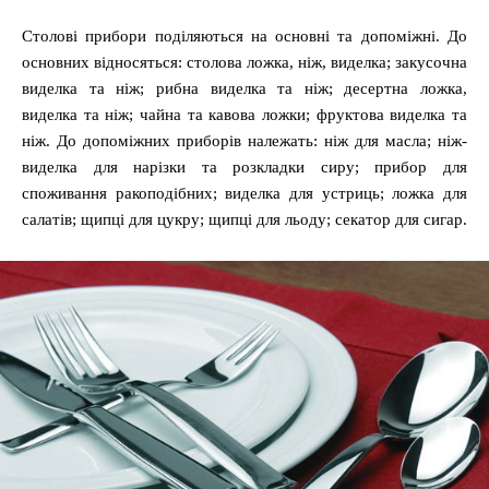
Столові прибори поділяються на основні та допоміжні. До
основних відносяться: столова ложка, ніж, виделка; закусочна
виделка та ніж; рибна виделка та ніж; десертна ложка,
виделка та ніж; чайна та кавова ложки; фруктова виделка та
ніж. До допоміжних приборів належать: ніж для масла; ніж-
виделка для нарізки та розкладки сиру; прибор для
споживання ракоподібних; виделка для устриць; ложка для
салатів; щипці для цукру; щипці для льоду; секатор для сигар.