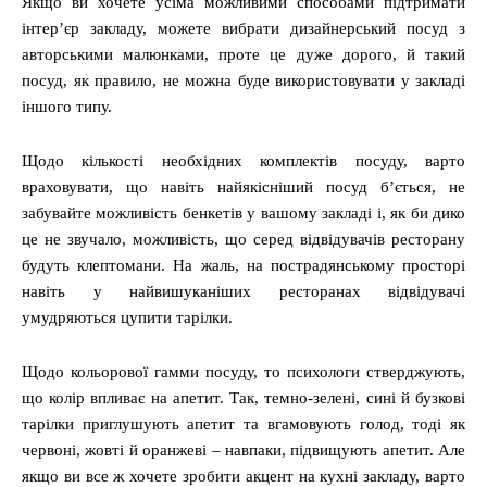
Якщо ви хочете усіма можливими способами підтримати
інтер’єр закладу, можете вибрати дизайнерський посуд з
авторськими малюнками, проте це дуже дорого, й такий
посуд, як правило, не можна буде використовувати у закладі
іншого типу.
Щодо кількості необхідних комплектів посуду, варто
враховувати, що навіть найякісніший посуд б’ється, не
забувайте можливість бенкетів у вашому закладі і, як би дико
це не звучало, можливість, що серед відвідувачів ресторану
будуть клептомани. На жаль, на пострадянському просторі
навіть у найвишуканіших ресторанах відвідувачі
умудряються цупити тарілки.
Щодо кольорової гамми посуду, то психологи стверджують,
що колір впливає на апетит. Так, темно-зелені, сині й бузкові
тарілки приглушують апетит та вгамовують голод, тоді як
червоні, жовті й оранжеві ‒ навпаки, підвищують апетит. Але
якщо ви все ж хочете зробити акцент на кухні закладу, варто