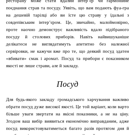
ресторану може стати вдалий інтер’єр чи гармонійне
поєднання страв та посуду. Уявіть, що вам подають фуа-гра
на дешевій тарілці або ви їсте цю страву у їдальні з
совдепівським інтер’єром. Це, звичайно, малоймовірно,
проте наочно демонструє важливість вдало підібраного
посуду й столових приборів. Навіть найвишуканіше
делікатеси не виглядатимуть апетитно без належної
сервіровки, не кажучи вже про те, що деякий посуд здатен
«вбивати» смак і аромат. Посуд та прибори є показником
якості не лише страви, але й закладу.
Посуд
Для будь-якого закладу громадського харчування важливо
обрати посуд дуже високої якості. Це той варіант, коли варто
більше уваги звертати на якісні показники, а не на ціну.
Згодом ваш вибір виявиться економічно виправданим, адже
посуд використовуватиметься багато разів протягом дня й