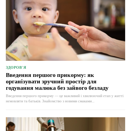
ЗДОРОВ'Я
Введення першого прикорму: як
організувати зручний простір для
годування малюка без зайвого безладу
Введення першого прикорму — це важливий і хвилюючий етап у житті
немовляти та батьків. Знайомство з новими смаками...