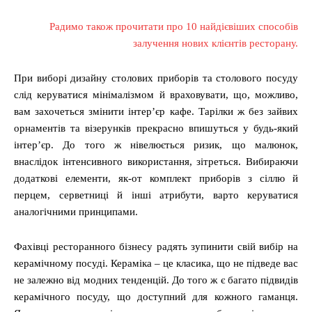
Радимо також прочитати про 10 найдієвіших способів
залучення нових клієнтів ресторану.
При виборі дизайну столових приборів та столового посуду
слід керуватися мінімалізмом й враховувати, що, можливо,
вам захочеться змінити інтер’єр кафе. Тарілки ж без зайвих
орнаментів та візерунків прекрасно впишуться у будь-який
інтер’єр. До того ж нівелюється ризик, що малюнок,
внаслідок інтенсивного використання, зітреться. Вибираючи
додаткові елементи, як-от комплект приборів з сіллю й
перцем, серветниці й інші атрибути, варто керуватися
аналогічними принципами.
Фахівці ресторанного бізнесу радять зупинити свій вибір на
керамічному посуді. Кераміка ‒ це класика, що не підведе вас
не залежно від модних тенденцій. До того ж є багато підвидів
керамічного посуду, що доступний для кожного гаманця.