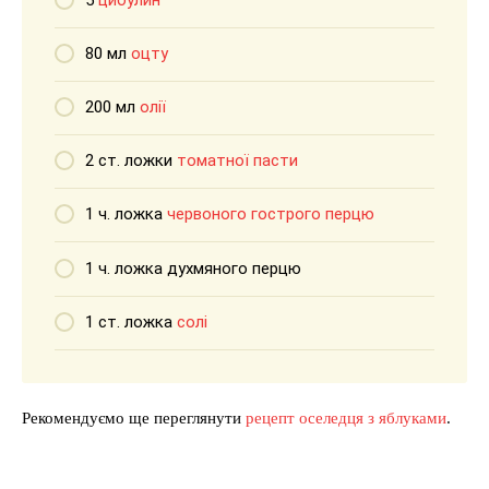
5
цибулин
80 мл
оцту
200 мл
олії
2 ст. ложки
томатної пасти
1 ч. ложка
червоного гострого перцю
1 ч. ложка духмяного перцю
1 ст. ложка
солі
Рекомендуємо ще переглянути
рецепт оселедця з яблуками
.