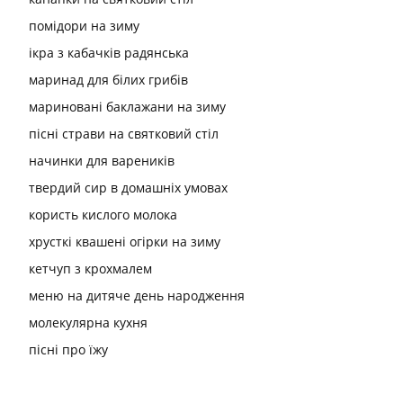
помідори на зиму
ікра з кабачків радянська
маринад для білих грибів
мариновані баклажани на зиму
пісні страви на святковий стіл
начинки для вареників
твердий сир в домашніх умовах
користь кислого молока
хрусткі квашені огірки на зиму
кетчуп з крохмалем
меню на дитяче день народження
молекулярна кухня
пісні про їжу