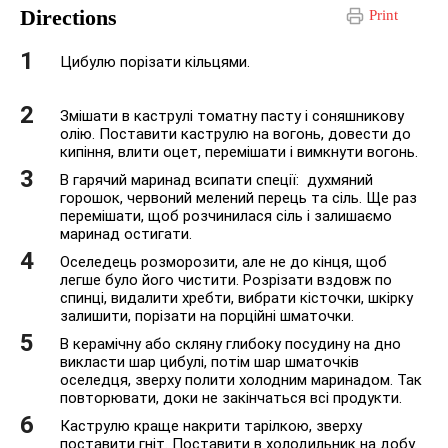
Directions
Print
Цибулю порізати кільцями.
Змішати в каструлі томатну пасту і соняшникову
олію. Поставити каструлю на вогонь, довести до
кипіння, влити оцет, перемішати і вимкнути вогонь.
В гарячий маринад всипати спеції: духмяний
горошок, червоний мелений перець та сіль. Ще раз
перемішати, щоб розчинилася сіль і залишаємо
маринад остигати.
Оселедець розморозити, але не до кінця, щоб
легше було його чистити. Розрізати вздовж по
спинці, видалити хребти, вибрати кісточки, шкірку
залишити, порізати на порційні шматочки.
В керамічну або скляну глибоку посудину на дно
викласти шар цибулі, потім шар шматочків
оселедця, зверху полити холодним маринадом. Так
повторювати, доки не закінчаться всі продукти.
Каструлю краще накрити тарілкою, зверху
поставити гніт. Поставити в холодильник на добу.