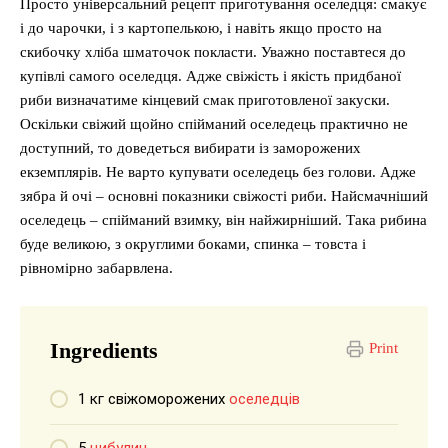
Просто універсальний рецепт приготування оселедця: смакує
і до чарочки, і з картопелькою, і навіть якщо просто на
скибочку хліба шматочок покласти. Уважно поставтеся до
купівлі самого оселедця. Адже свіжість і якість придбаної
риби визначатиме кінцевий смак приготовленої закуски.
Оскільки свіжий щойно спійманий оселедець практично не
доступний, то доведеться вибирати із заморожених
екземплярів. Не варто купувати оселедець без голови. Адже
зябра й очі – основні показники свіжості риби. Найсмачніший
оселедець – спійманий взимку, він найжирніший. Така рибина
буде великою, з округлими боками, спинка – товста і
рівномірно забарвлена.
Ingredients
Print
1 кг свіжоморожених
оселедців