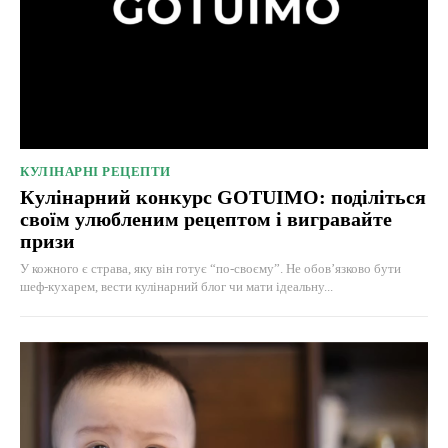
КУЛІНАРНІ РЕЦЕПТИ
Кулінарний конкурс GOTUIMO: поділіться
своїм улюбленим рецептом і вигравайте
призи
У кожного є страва, яку він готує “по-своєму”. Не обов’язково бути
шеф-кухарем, вести кулінарний блог чи мати ідеальну...