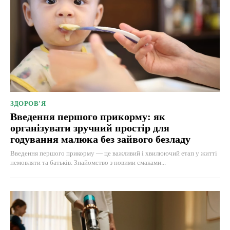
ЗДОРОВ'Я
Введення першого прикорму: як
організувати зручний простір для
годування малюка без зайвого безладу
Введення першого прикорму — це важливий і хвилюючий етап у житті
немовляти та батьків. Знайомство з новими смаками...