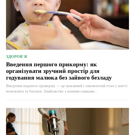
ЗДОРОВ'Я
Введення першого прикорму: як
організувати зручний простір для
годування малюка без зайвого безладу
Введення першого прикорму — це важливий і хвилюючий етап у житті
немовляти та батьків. Знайомство з новими смаками...