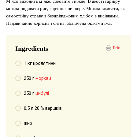
М’ясо виходить м’яке, соковите і ніжне. В якості гарніру
можна подавати рис, картопляне пюре. Можна вживати, як
самостійну страву з бездріжджовим хлібом з висівками.
Надзвичайно корисна і ситна, збагачена білками їжа.
Ingredients
Print
1 кг кролятини
250 г
моркви
250 г
цибулі
0,5 л 20 % вершків
жир