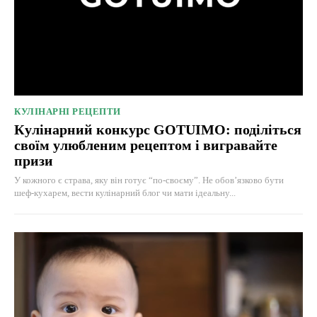
КУЛІНАРНІ РЕЦЕПТИ
Кулінарний конкурс GOTUIMO: поділіться
своїм улюбленим рецептом і вигравайте
призи
У кожного є страва, яку він готує “по-своєму”. Не обов’язково бути
шеф-кухарем, вести кулінарний блог чи мати ідеальну...