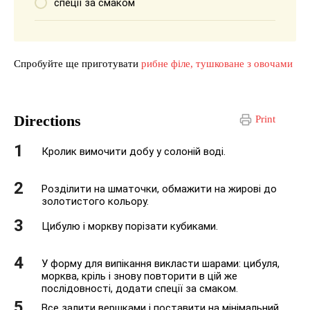
спеції за смаком
Спробуйте ще приготувати
рибне філе, тушковане з овочами
Directions
Print
Кролик вимочити добу у солоній воді.
Розділити на шматочки, обмажити на жирові до
золотистого кольору.
Цибулю і моркву порізати кубиками.
У форму для випікання викласти шарами: цибуля,
морква, кріль і знову повторити в цій же
послідовності, додати спеції за смаком.
Все залити вершками і поставити на мінімальний