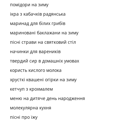
помідори на зиму
ікра з кабачків радянська
маринад для білих грибів
мариновані баклажани на зиму
пісні страви на святковий стіл
начинки для вареників
твердий сир в домашніх умовах
користь кислого молока
хрусткі квашені огірки на зиму
кетчуп з крохмалем
меню на дитяче день народження
молекулярна кухня
пісні про їжу