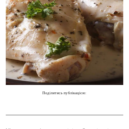
Поділитись публікацією:
cebook
Twitter
Pinterest
WhatsAp