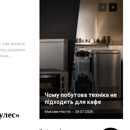
х уже наїлися
клад додавати
том...
Чому побутова техніка не
підходить для кафе
Максим Нікітін
-
28.07.2026
улес»