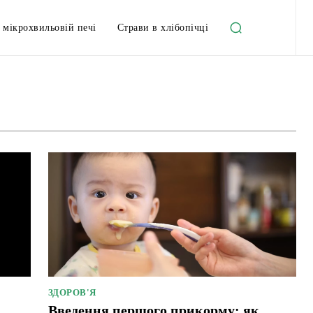
 мікрохвильовій печі
Страви в хлібопічці
алкогольні напої
Вінегрет
Гарячі страви
Гроші
ЗДОРОВ'Я
Введення першого прикорму: як