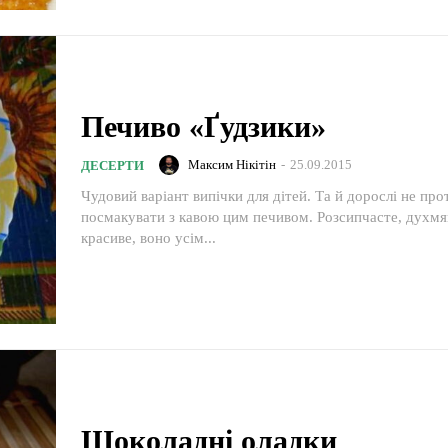
Печиво «Ґудзики»
Максим Нікітін
-
25.09.2015
ДЕСЕРТИ
Чудовий варіант випічки для дітей. Та й дорослі не про
посмакувати з кавою цим печивом. Розсипчасте, духмя
красиве, воно усім...
Шоколадні оладки