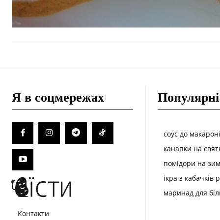
Я в соцмережах
Популярні
соус до макарон
канапки на свят
помідори на зим
ікра з кабачків 
маринад для біл
Контакти