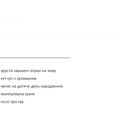
хрусткі квашені огірки на зиму
кетчуп з крохмалем
меню на дитяче день народження
молекулярна кухня
пісні про їжу