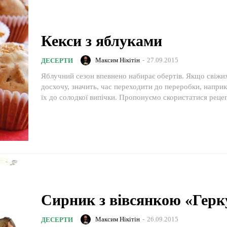
Кекси з яблуками
Максим Нікітін
-
27.09.2015
ДЕСЕРТИ
Яблучний сезон впевнено набирає обертів. Якщо свіжи
досхочу, значить, час переходити до переробки, напри
їх до солодкої випічки. Пропонуємо скористатися рецеп
Сирник з вівсянкою «Герк
Максим Нікітін
-
26.09.2015
ДЕСЕРТИ