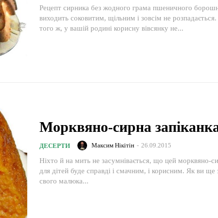
Рецепт сирника без жодного грама пшеничного борошн
виходить соковитим, щільним і зовсім не розпадається.
того ж, у вашій родині корисну вівсянку не...
Морквяно-сирна запіканк
Максим Нікітін
-
26.09.2015
ДЕСЕРТИ
Ніхто й на мить не засумнівається, що цей морквяно-с
для дітей буде справді і смачним, і корисним. Як ви ще
свого малюка...