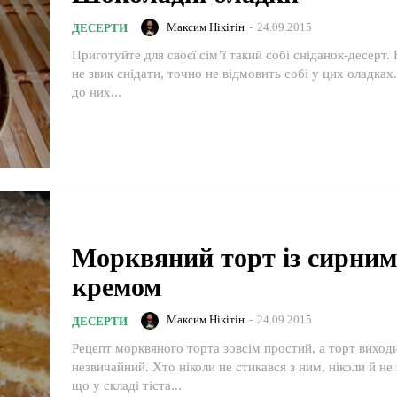
Максим Нікітін
-
24.09.2015
ДЕСЕРТИ
Приготуйте для своєї сім’ї такий собі сніданок-десерт. Н
не звик снідати, точно не відмовить собі у цих оладках.
до них...
Морквяний торт із сирним
кремом
Максим Нікітін
-
24.09.2015
ДЕСЕРТИ
Рецепт морквяного торта зовсім простий, а торт виход
незвичайний. Хто ніколи не стикався з ним, ніколи й не
що у складі тіста...