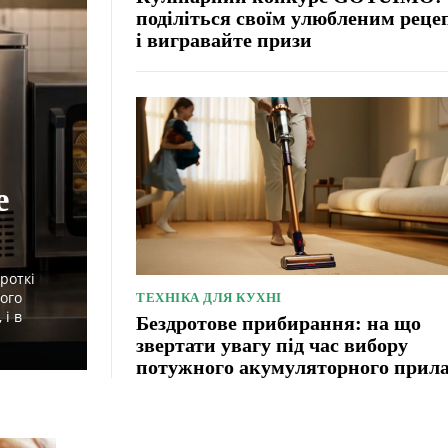
поділіться своїм улюбленим реце
і вигравайте призи
е
роткі
ного
ТЕХНІКА ДЛЯ КУХНІ
і в
Бездротове прибирання: на що
звертати увагу під час вибору
потужного акумуляторного прил