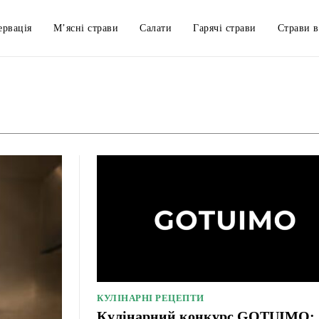
ервація
М’ясні страви
Салати
Гарячі страви
Страви в
How to cook that
Алкогольні напої
Без
КУЛІНАРНІ РЕЦЕПТИ
Кулінарний конкурс GOTUIMO: