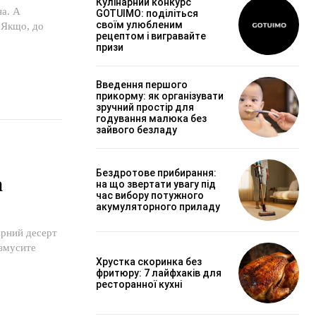
Кулінарний конкурс
а. А
GOTUIMO: поділіться
своїм улюбленим
 Якщо, до
рецептом і вигравайте
призи
Введення першого
прикорму: як організувати
зручний простір для
годування малюка без
зайвого безладу
Бездротове прибирання:
а
на що звертати увагу під
час вибору потужного
акумуляторного приладу
ирний десерт
 змусите
Хрустка скоринка без
фритюру: 7 лайфхаків для
ресторанної кухні