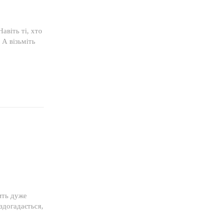
авіть ті, хто
 А візьміть
ить дуже
 здогадається,