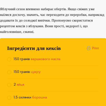
Яблучний сезон впевнено набирає обертів. Якщо свіжих уже
наїлися досхочу, значить, час переходити до переробки, наприклад
додавати їх до солодкої випічки. Пропонуємо скористатися
рецептом кексів з яблуками. Вони прості, недорогі і, що
найголовніше, смачні.
Інгредієнти для кексів
Print
150 грамів
вершкового масла
150 грамів
цукру
2
яйця
1,5 склянки
борошна