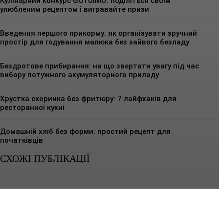
Кулінарний конкурс GOTUIMO: поділіться своїм
улюбленим рецептом і вигравайте призи
Введення першого прикорму: як організувати зручний
простір для годування малюка без зайвого безладу
Бездротове прибирання: на що звертати увагу під час
вибору потужного акумуляторного приладу
Хрустка скоринка без фритюру: 7 лайфхаків для
ресторанної кухні
Домашній хліб без форми: простий рецепт для
початківців
СХОЖІ ПУБЛІКАЦІЇ
КУЛІНАРНІ РЕЦЕПТИ
Чому побутова техніка не підходить для кафе