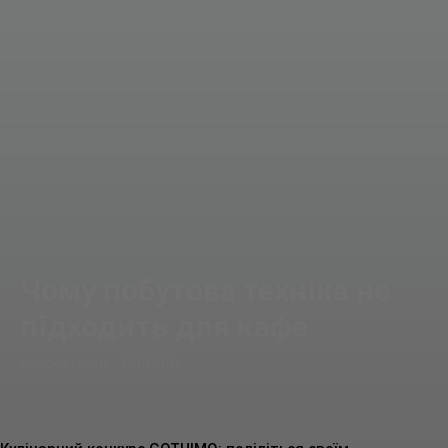
Чому побутова техніка не
підходить для кафе
Максим Нікітін
-
28.07.2026