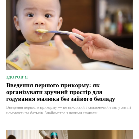
ЗДОРОВ'Я
Введення першого прикорму: як
організувати зручний простір для
годування малюка без зайвого безладу
Введення першого прикорму — це важливий і хвилюючий етап у житті
немовляти та батьків. Знайомство з новими смаками...