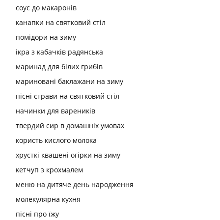
соус до макаронів
канапки на святковий стіл
помідори на зиму
ікра з кабачків радянська
маринад для білих грибів
мариновані баклажани на зиму
пісні страви на святковий стіл
начинки для вареників
твердий сир в домашніх умовах
користь кислого молока
хрусткі квашені огірки на зиму
кетчуп з крохмалем
меню на дитяче день народження
молекулярна кухня
пісні про їжу