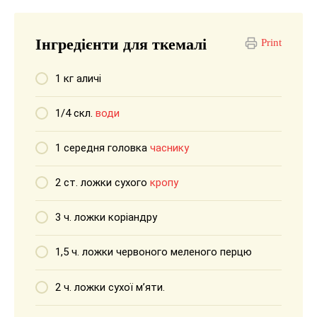
Інгредієнти для ткемалі
Print
1 кг аличі
1/4 скл.
води
1 середня головка
часнику
2 ст. ложки сухого
кропу
3 ч. ложки коріандру
1,5 ч. ложки червоного меленого перцю
2 ч. ложки сухої м’яти.