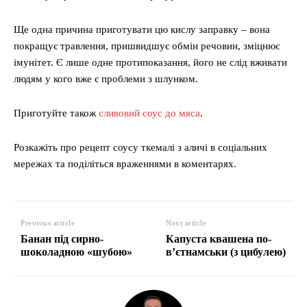
Ще одна причина приготувати цю кислу заправку – вона
покращує травлення, пришвидшує обмін речовин, зміцнює
імунітет. Є лише одне протипоказання, його не слід вживати
людям у кого вже є проблеми з шлунком.
Приготуйте також
сливовий соус до мяса
.
Розкажіть про рецепт соусу ткемалі з аличі в соціальних
мережах та поділіться враженнями в коментарях.
Previous article
Next article
Банан під сирно-
Капуста квашена по-
шоколадною «шубою»
в’єтнамськи (з цибулею)