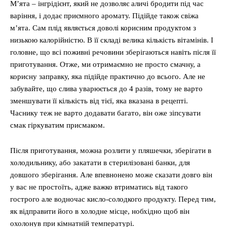
М’ята – інгрідієнт, який не дозволяє аличі бродити під час
варіння, і додає приємного аромату. Підійде також свіжа
м’ята. Сам плід являється доволі корисним продуктом з
низькою калорійністю. В її складі велика кількість вітамінів. І
головне, що всі поживні речовини зберігаються навіть після її
приготування. Отже, ми отримаємно не просто смачну, а
корисну заправку, яка підійде практично до всього. Але не
забувайте, що слива уварюється до 4 разів, тому не варто
зменшувати її кількість від тієї, яка вказана в рецепті.
Часнику теж не варто додавати багато, він оже зіпсувати
смак гіркуватим присмаком.
Після приготування, можна розлити у пляшечки, зберігати в
холодильнику, або закатати в стерилізовані банки, для
довшого зберігання. Але впевнонено може сказати довго він
у вас не простоїть, адже важко втриматись від такого
гострого але водночас кисло-солодкого продукту. Перед тим,
як відправити його в холодне місце, нобхідно щоб він
охолонув при кімнатній температурі.