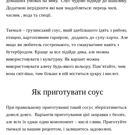
домашніх умовах на зиму. Соус чудово підійде до шашлику.
Додаткові інгрідієнти які вам знадобляться: перець чилі,
часник , вода та спеції.
Ткемалі – грузинський соус, який здебільшого їдять з рибою,
птицею, картопляним гарніром, додають до супу-харчо. Але
якщо ви любитель гостренького, то смакуватиме навіть з
бутербродом. Краще за все підійде дика, але можна
використовувати і культурну. Як варіант можна
використовувати аличу будь-якого кольору. Пам’ятайте, чим
вона світліша, тим більше в ній міститься цукру і кислот.
Як приготувати соус
При правильному приготуванні такий сосус зберігатиметься
доволі довго. Варіантів приготування цієї заправки є безліч,
але всіх їх єднає один комопонент – кислі сливи. Приготуйте
ткемалі за нашим рецептом, і залишитесь задоволені.