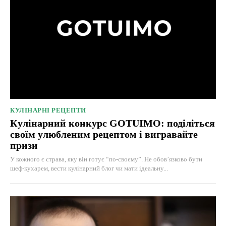
КУЛІНАРНІ РЕЦЕПТИ
Кулінарний конкурс GOTUIMO: поділіться
своїм улюбленим рецептом і вигравайте
призи
У кожного є страва, яку він готує “по-своєму”. Не обов’язково бути
шеф-кухарем, вести кулінарний блог чи мати ідеальну...