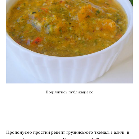
Поділитись публікацією:
cebook
Twitter
Pinterest
WhatsAp
Пропонуємо простий рецепт грузинського ткемалі з аличі, в