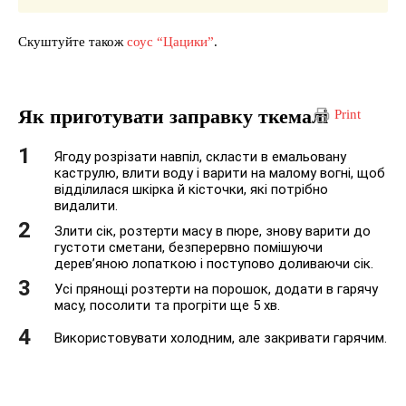
Скуштуйте також
соус “Цацики”
.
Як приготувати заправку ткемалі
Print
Ягоду розрізати навпіл, скласти в емальовану
каструлю, влити воду і варити на малому вогні, щоб
відділилася шкірка й кісточки, які потрібно
видалити.
Злити сік, розтерти масу в пюре, знову варити до
густоти сметани, безперервно помішуючи
дерев’яною лопаткою і поступово доливаючи сік.
Усі прянощі розтерти на порошок, додати в гарячу
масу, посолити та прогріти ще 5 хв.
Використовувати холодним, але закривати гарячим.