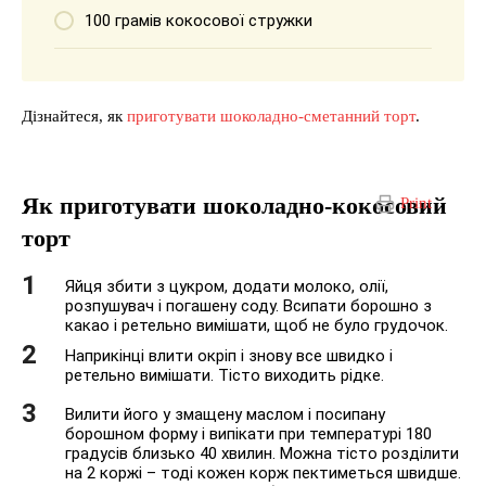
100 грамів кокосової стружки
Дізнайтеся, як
приготувати шоколадно-сметанний торт
.
Як приготувати шоколадно-кокосовий
Print
торт
Яйця збити з цукром, додати молоко, олії,
розпушувач і погашену соду. Всипати борошно з
какао і ретельно вимішати, щоб не було грудочок.
Наприкінці влити окріп і знову все швидко і
ретельно вимішати. Тісто виходить рідке.
Вилити його у змащену маслом і посипану
борошном форму і випікати при температурі 180
градусів близько 40 хвилин. Можна тісто розділити
на 2 коржі – тоді кожен корж пектиметься швидше.