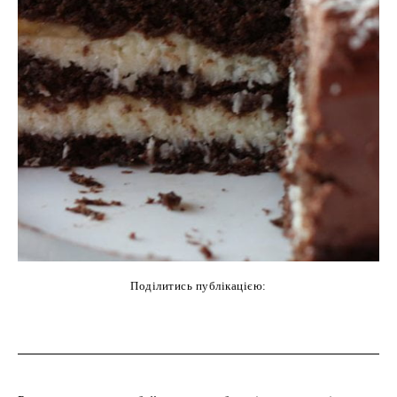
Поділитись публікацією:
cebook
Twitter
Pinterest
WhatsAp