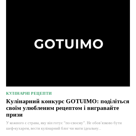
КУЛІНАРНІ РЕЦЕПТИ
Кулінарний конкурс GOTUIMO: поділіться
своїм улюбленим рецептом і вигравайте
призи
У кожного є страва, яку він готує “по-своєму”. Не обов’язково бути
шеф-кухарем, вести кулінарний блог чи мати ідеальну...