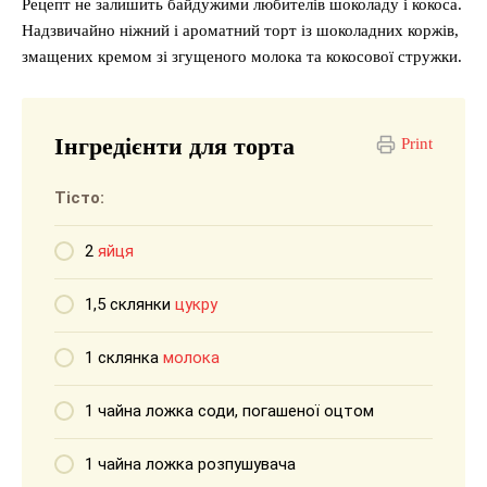
Рецепт не залишить байдужими любителів шоколаду і кокоса.
Надзвичайно ніжний і ароматний торт із шоколадних коржів,
змащених кремом зі згущеного молока та кокосової стружки.
Інгредієнти для торта
Print
Тісто:
2
яйця
1,5 склянки
цукру
1 склянка
молока
1 чайна ложка соди, погашеної оцтом
1 чайна ложка розпушувача