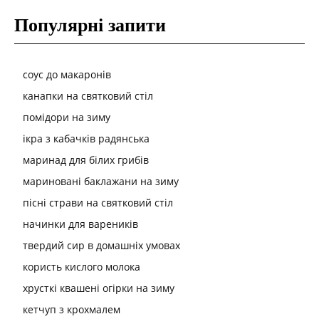
Популярні запити
соус до макаронів
канапки на святковий стіл
помідори на зиму
ікра з кабачків радянська
маринад для білих грибів
мариновані баклажани на зиму
пісні страви на святковий стіл
начинки для вареників
твердий сир в домашніх умовах
користь кислого молока
хрусткі квашені огірки на зиму
кетчуп з крохмалем