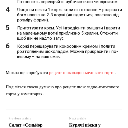
Готовність перевіряйте зубочисткою чи сірником.
Якщо ви пекти 1 корж, коли він охолоне – розрізати
його навпіл на 2-3 коржі (як вдасться, залежно від
розміру форми).
Приготувати крем. Усі інгредієнти змішати і варити
на маленькому вогні приблизно 5 хвилин. Стежити,
щоб він не надто загус.
Коржі перешарувати кокосовим кремом і полити
розтопленим шоколадом. Можна прикрасити і по-
іншому – на ваш смак.
Можна ще спробувати
рецепт шоколадно-медового торта
.
Поділіться своєю думкою про рецепт шоколадно-кокосового
торта у коментарях.
Previous article
Next article
Салат «Сеньйор
Курячі ніжки у