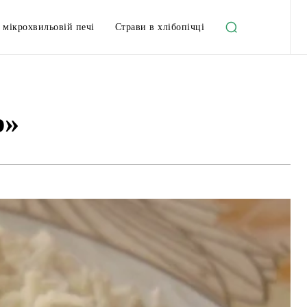
 мікрохвильовій печі
Страви в хлібопічці
р»