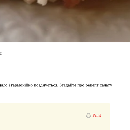
ю:
Facebook
Twitter
Pinterest
дало і гармонійно поєднується. Згадайте про рецепт салату
Print