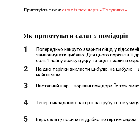
Приготуйте також
салат із помідорів «Полуничка»
.
Як приготувати салат з помідорів
Попередньо накруто зварити яйця, у підсолені
замаринувати цибулю. Для цього порізати її др
солі, 1 чайну ложку цукру та оцет і залити окр
На дно тарілки викласти цибулю, на цибулю – 
майонезом.
Наступний шар – порізані помідори. Їх теж зм
Тепер викладаємо натерті на грубу тертку яйц
Верх салату посипати дрібно потертим сиром.