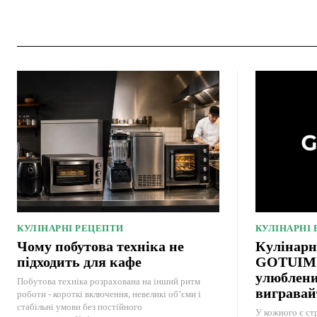
КУЛІНАРНІ РЕЦЕПТИ
КУЛІНАРНІ
Чому побутова техніка не
Кулінарн
підходить для кафе
GOTUIMO:
улюблени
Побутова техніка розрахована на інший ритм
вигравай
роботи - короткі включення, невеликі об’єми і
стабільні умови без постійного
У кожного є стр