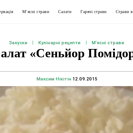
ервація
М’ясні страви
Салати
Гарячі страви
Страви в
Закуски
Кулінарні рецепти
М’ясні страви
алат «Сеньйор Помідо
Максим Нікітін
12.09.2015