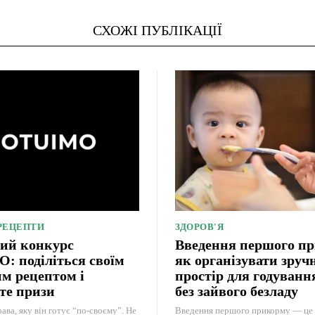
СХОЖІ ПУБЛІКАЦІЇ
 РЕЦЕПТИ
ЗДОРОВ'Я
ий конкурс
Введення першого п
 поділіться своїм
як організувати зруч
м рецептом і
простір для годуван
те призи
без зайвого безладу
ава, яку він готує “по-своєму”. Не
Введення першого прикорму — це 