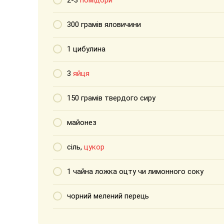
2-3
помідори
300 грамів яловичини
1 цибулина
3
яйця
150 грамів твердого сиру
майонез
сіль,
цукор
1 чайна ложка оцту чи лимонного соку
чорний мелений перець