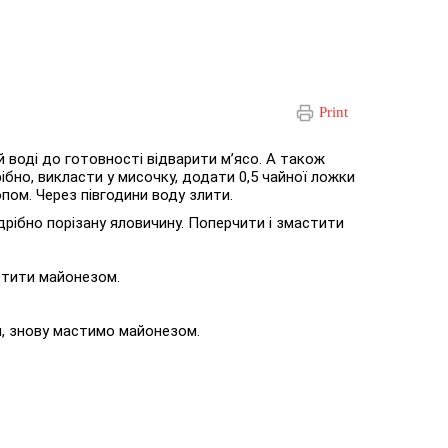
Print
й воді до готовності відварити м’ясо. А також
ібно, викласти у мисочку, додати 0,5 чайної ложки
опом. Через півгодини воду злити.
дрібно порізану яловичину. Поперчити і змастити
астити майонезом.
я, знову мастимо майонезом.