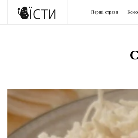
Перші страви
Конс
С