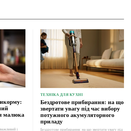
ТЕХНІКА ДЛЯ КУХНІ
рикорму:
Бездротове прибирання: на що
ний
звертати увагу під час вибору
ня малюка
потужного акумуляторного
приладу
важливий і
Бездротове прибирання: на що звертати увагу під