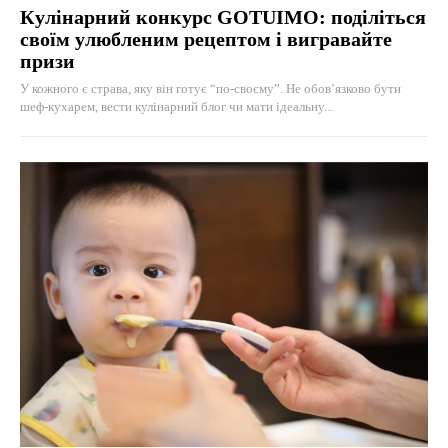
Кулінарний конкурс GOTUIMO: поділіться
своїм улюбленим рецептом і вигравайте
призи
У кожного є страва, яку він готує “по-своєму”. Не обов’язково бути
шеф-кухарем, вести кулінарний блог чи мати ідеальну...