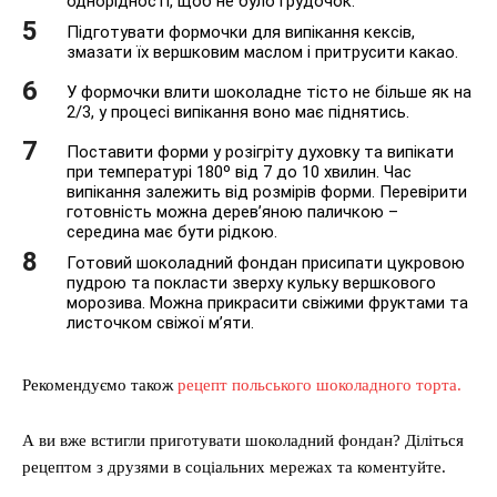
однорідності, щоб не було грудочок.
Підготувати формочки для випікання кексів,
змазати їх вершковим маслом і притрусити какао.
У формочки влити шоколадне тісто не більше як на
2/3, у процесі випікання воно має піднятись.
Поставити форми у розігріту духовку та випікати
при температурі 180º від 7 до 10 хвилин. Час
випікання залежить від розмірів форми. Перевірити
готовність можна дерев’яною паличкою –
середина має бути рідкою.
Готовий шоколадний фондан присипати цукровою
пудрою та покласти зверху кульку вершкового
морозива. Можна прикрасити свіжими фруктами та
листочком свіжої м’яти.
Рекомендуємо також
рецепт польського шоколадного торта.
А ви вже встигли приготувати шоколадний фондан? Діліться
рецептом з друзями в соціальних мережах та коментуйте.