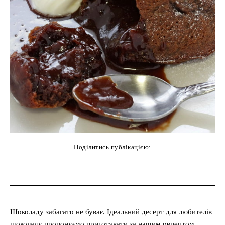
Поділитись публікацією:
cebook
Twitter
Pinterest
WhatsAp
Шоколаду забагато не буває. Ідеальний десерт для любителів
шоколаду пропонуємо приготувати за нашим рецептом.