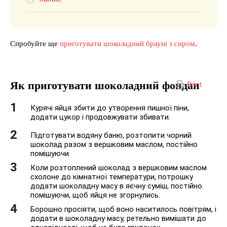
Спробуйте ще
приготувати шоколадний брауні з сиром
.
Як приготувати шоколадний фондан
Print
Курячі яйця збити до утворення пишної піни,
додати цукор і продовжувати збивати.
Підготувати водяну баню, розтопити чорний
шоколад разом з вершковим маслом, постійно
помішуючи.
Коли розтоплений шоколад з вершковим маслом
схолоне до кімнатної температури, потрошку
додати шоколадну масу в яєчну суміш, постійно
помішуючи, щоб яйця не згорнулись.
Борошно просіяти, щоб воно наситилось повітрям, і
додати в шоколадну масу, ретельно вимішати до