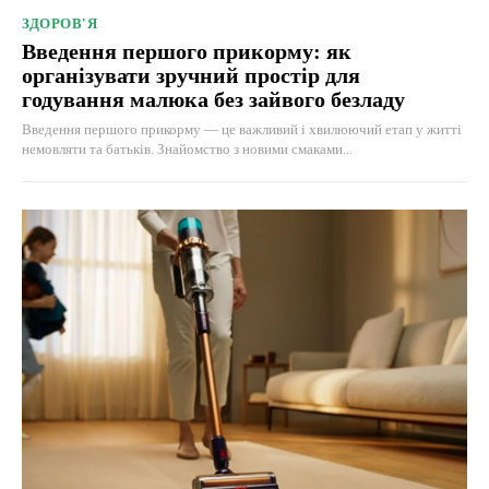
ЗДОРОВ'Я
Введення першого прикорму: як
організувати зручний простір для
годування малюка без зайвого безладу
Введення першого прикорму — це важливий і хвилюючий етап у житті
немовляти та батьків. Знайомство з новими смаками...