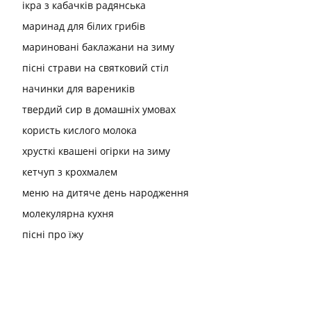
ікра з кабачків радянська
маринад для білих грибів
мариновані баклажани на зиму
пісні страви на святковий стіл
начинки для вареників
твердий сир в домашніх умовах
користь кислого молока
хрусткі квашені огірки на зиму
кетчуп з крохмалем
меню на дитяче день народження
молекулярна кухня
пісні про їжу