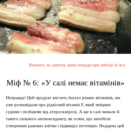
Візьміть на замітку цінні поради при виборі м’яса
Міф № 6: «У салі немає вітамінів»
Неправда! Цей продукт містить багато різних вітамінів, ми
уже розповідали про рідкісний вітамін F, який зміцнює
судини і позбавляє від атеросклерозу. А ще в салі чимало й
такого сильного антиоксиданту, як селен, що запобігає
утворенню ракових клітин і підвищує потенцію. Недарма цей