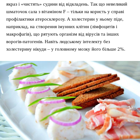
якраз і «чистять» судини від відкладень. Так що невеликий
шматочок сала з вітаміном F – тільки на користь у справі
профілактики атеросклерозу. А холестерин у ньому піде,
наприклад, на створення імунних клітин (лімфоцитів і
макрофагів), що рятують організм від вірусів та інших
ворогів-патогенів. Навіть людському інтелекту без
холестерину нікуди – у головному мозку його більше 2%.