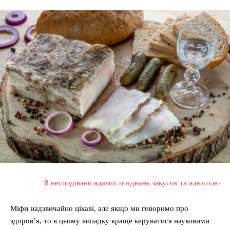
8 несподівано вдалих поєднань закусок та алкоголю
Міфи надзвичайно цікаві, але якщо ми говоримо про
здоров’я, то в цьому випадку краще керуватися науковими