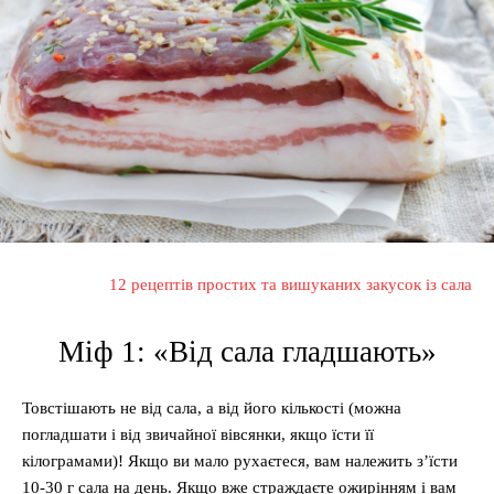
12 рецептів простих та вишуканих закусок із сала
Міф 1: «Від сала гладшають»
Товстішають не від сала, а від його кількості (можна
погладшати і від звичайної вівсянки, якщо їсти її
кілограмами)! Якщо ви мало рухаєтеся, вам належить з’їсти
10-30 г сала на день. Якщо вже страждаєте ожирінням і вам