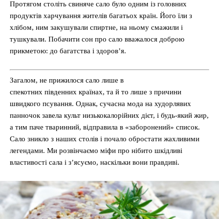
Протягом століть свиняче сало було одним із головних
продуктів харчування жителів багатьох країн. Його їли з
хлібом, ним закушували спиртне, на ньому смажили і
тушкували. Побачити сон про сало вважалося доброю
прикметою: до багатства і здоров’я.
Загалом, не прижилося сало лише в
спекотних південних країнах, та й то лише з причини
швидкого псування. Однак, сучасна мода на худорлявих
панночок завела культ низькокалорійних дієт, і будь-який жир,
а тим паче тваринний, відправила в «заборонений» список.
Сало зникло з наших столів і почало обростати жахливими
легендами. Ми розвінчаємо міфи про нібито шкідливі
властивості сала і з’ясуємо, наскільки вони правдиві.