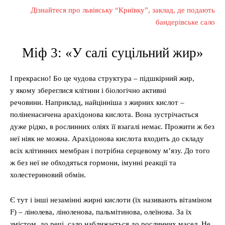
Дізнайтеся про львівську “Криївку”, заклад, де подають
бандерівське сало
Міф 3: «У салі суцільний жир»
І прекрасно! Бо це чудова структура – підшкірний жир,
у якому збереглися клітини і біологічно активні
речовини. Наприклад, найцінніша з жирних кислот –
поліненасичена арахідонова кислота. Вона зустрічається
дуже рідко, в рослинних оліях її взагалі немає. Прожити ж без
неї ніяк не можна. Арахідонова кислота входить до складу
всіх клітинних мембран і потрібна серцевому м’язу. До того
ж без неї не обходяться гормони, імунні реакції та
холестериновий обмін.
Є тут і інші незамінні жирні кислоти (їх називають вітаміном
F) – лінолева, ліноленова, пальмітинова, олеїнова. За їх
змістом, до речі, сало наближається до рослинних масел. Не