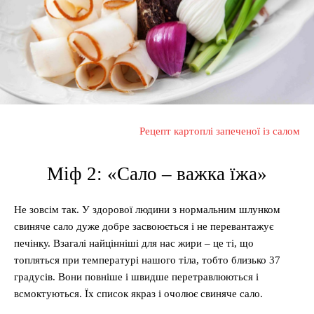
Рецепт картоплі запеченої із салом
Міф 2: «Сало – важка їжа»
Не зовсім так. У здорової людини з нормальним шлунком
свиняче сало дуже добре засвоюється і не перевантажує
печінку. Взагалі найцінніші для нас жири – це ті, що
топляться при температурі нашого тіла, тобто близько 37
градусів. Вони повніше і швидше перетравлюються і
всмоктуються. Їх список якраз і очолює свиняче сало.