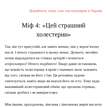
Дізнайтеся, чому сало так популярне в Україні
Міф 4: «Цей страшний
холестерин»
Так, він тут присутній, але навіть менше, ніж у коров’ячому
маслі. І нічого страшного в ньому немає. Думаєте, негайно
почне відкладатися на стінках артерій і почнеться
атеросклероз? Нічого подібного! Лікарі давно встановили,
що кількість холестерину в крові і тканинах мало залежить
від того, скільки ви його з’їли. Ця речовина чудово
синтезується, навіть якщо ви взагалі його не їсте. Тому куди
важливіший холестериновий обмін: що організм отримає,
скільки зробить і як використовує.
Між іншим, арахідонова, лінолева і ліноленова жирні кислоти