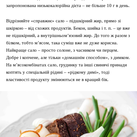
запропонована низькокалорійна дієта – не більше 10 г в день.
Відрізняйте «справжнє» сало – підшкірний жир, прямо зі
шкіркою – від схожих продуктів. Бекон, шийка і т. п. – це вже
не підшкірний, а внутрішньом’язовий жир. До того ж разом з
білком, тобто м’ясом, така суміш вже не дуже корисна.
Найкраще сало – просто солоне, з часником чи перцем.
Добре і копчене, але тільки «домашнім способом», з димком.
На м’ясокомбінатах сало, грудинку та інші свинячі принади
коптять у спеціальній рідині – «рідкому димі», тоді
властивості продукту змінюються не в кращий бік.