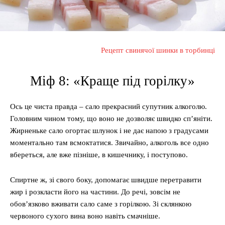
Рецепт свинячої шинки в торбинці
Міф 8: «Краще під горілку»
Ось це чиста правда – сало прекрасний супутник алкоголю.
Головним чином тому, що воно не дозволяє швидко сп’яніти.
Жирненьке сало огортає шлунок і не дає напою з градусами
моментально там всмоктатися. Звичайно, алкоголь все одно
вбереться, але вже пізніше, в кишечнику, і поступово.
Спиртне ж, зі свого боку, допомагає швидше перетравити
жир і розкласти його на частини. До речі, зовсім не
обов’язково вживати сало саме з горілкою. Зі склянкою
червоного сухого вина воно навіть смачніше.