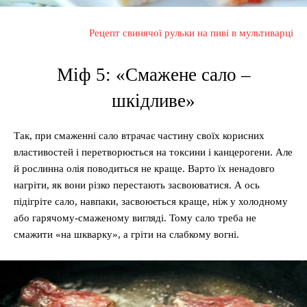
Рецепт свинячої рульки на пиві в мультиварці
Міф 5: «Смажене сало –
шкідливе»
Так, при смаженні сало втрачає частину своїх корисних
властивостей і перетворюється на токсини і канцерогени. Але
й рослинна олія поводиться не краще. Варто їх ненадовго
нагріти, як вони різко перестають засвоюватися. А ось
підігріте сало, навпаки, засвоюється краще, ніж у холодному
або гарячому-смаженому вигляді. Тому сало треба не
смажити «на шкварку», а гріти на слабкому вогні.