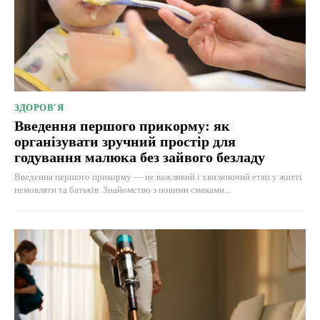
ЗДОРОВ'Я
Введення першого прикорму: як
організувати зручний простір для
годування малюка без зайвого безладу
Введення першого прикорму — це важливий і хвилюючий етап у житті
немовляти та батьків. Знайомство з новими смаками...