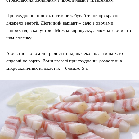
При схудненні про сало теж не забувайте: це прекрасне
джерело енергії. Дієтичний варіант – сало з овочами,
наприклад, з капустою. Можна вприкуску, а можна зробити з
ним солянку.
А ось гастрономічні радості такі, як бекон класти на хліб
справді не варто. Вони взагалі при схудненні дозволені в
мікроскопічних кількостях – близько 5 г.