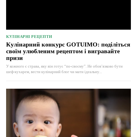
КУЛІНАРНІ РЕЦЕПТИ
Кулінарний конкурс GOTUIMO: поділіться
своїм улюбленим рецептом і вигравайте
призи
У кожного є страва, яку він готує “по-своєму”. Не обов’язково бути
шеф-кухарем, вести кулінарний блог чи мати ідеальну...