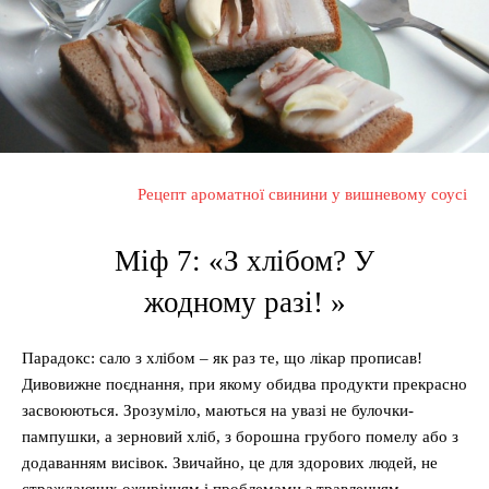
Рецепт ароматної свинини у вишневому соусі
Міф 7: «З хлібом? У
жодному разі! »
Парадокс: сало з хлібом – як раз те, що лікар прописав!
Дивовижне поєднання, при якому обидва продукти прекрасно
засвоюються. Зрозуміло, маються на увазі не булочки-
пампушки, а зерновий хліб, з борошна грубого помелу або з
додаванням висівок. Звичайно, це для здорових людей, не
страждаючих ожирінням і проблемами з травленням.