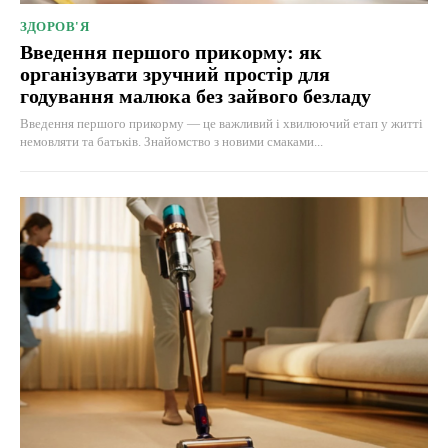
ЗДОРОВ'Я
Введення першого прикорму: як
організувати зручний простір для
годування малюка без зайвого безладу
Введення першого прикорму — це важливий і хвилюючий етап у житті
немовляти та батьків. Знайомство з новими смаками...