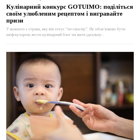
Кулінарний конкурс GOTUIMO: поділіться
своїм улюбленим рецептом і вигравайте
призи
У кожного є страва, яку він готує “по-своєму”. Не обов’язково бути
шеф-кухарем, вести кулінарний блог чи мати ідеальну...