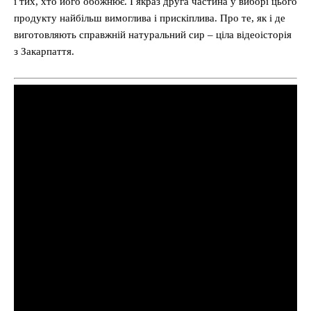
і тих, хто його обожнює. І якраз друга частина у виборі цього
продукту найбільш вимоглива і прискіплива. Про те, як і де
виготовляють справжній натуральний сир – ціла відеоісторія
з Закарпаття.