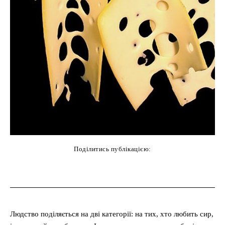
Поділитись публікацією:
cebook
Twitter
Pinterest
WhatsAp
Людство поділяється на дві категорії: на тих, хто любить сир,