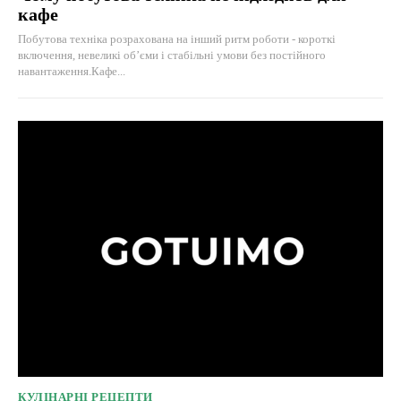
кафе
Побутова техніка розрахована на інший ритм роботи - короткі
включення, невеликі об’єми і стабільні умови без постійного
навантаження.Кафе...
КУЛІНАРНІ РЕЦЕПТИ