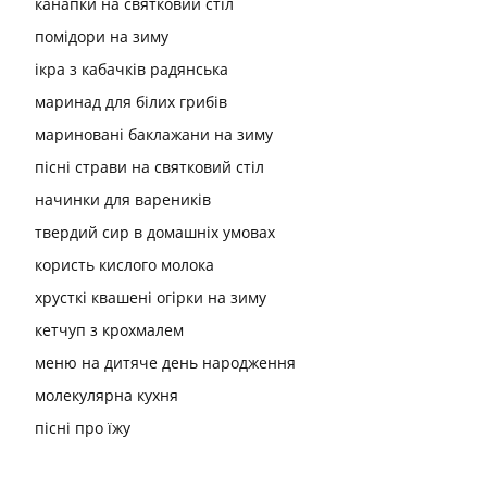
канапки на святковий стіл
помідори на зиму
ікра з кабачків радянська
маринад для білих грибів
мариновані баклажани на зиму
пісні страви на святковий стіл
начинки для вареників
твердий сир в домашніх умовах
користь кислого молока
хрусткі квашені огірки на зиму
кетчуп з крохмалем
меню на дитяче день народження
молекулярна кухня
пісні про їжу