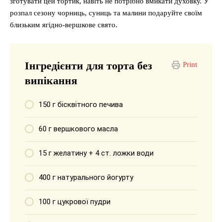
зготувати цей тортик, навіть не потрібно вмикати духовку. У
розпал сезону чорниць, суниць та малини подаруйте своїм
близьким ягідно-вершкове свято.
Інгредієнти для торта без
Print
випікання
150 г бісквітного печива
60 г вершкового масла
15 г желатину + 4 ст. ложки води
400 г натурального йогурту
100 г цукрової пудри