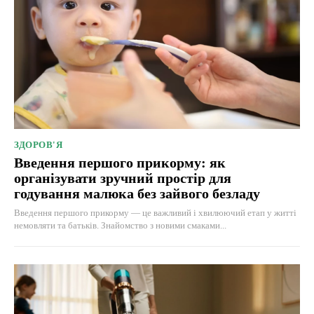
ЗДОРОВ'Я
Введення першого прикорму: як
організувати зручний простір для
годування малюка без зайвого безладу
Введення першого прикорму — це важливий і хвилюючий етап у житті
немовляти та батьків. Знайомство з новими смаками...