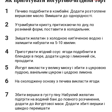
Як приготувати йогуртово-ягідний торт
Печиво подрібнити в комбайні. Додати розтоплене
вершкове масло. Вимішати до однорідності.
Утрамбувати крихту, притискаючи по дну, по
рознімній формі, поставити в холодильник.
Змішати желатин з холодною кип’яченою водою і
залишити набухати на 5-10 хвилин.
Приготувати ягідний соус: ягоди подрібнити в
блендері в пюре, додати цукор і лимонний сік,
процідити.
Йогурт викласти у велику миску і збити з цукровою
пудрою, ванільним цукром і цедрою лимона.
На охолоджену основу з печива викласти ягоди.
Збити вершки в густу піну. Набухлий желатин
підігріти на водяній бані до повного розчинення,
додати до йогуртової маси. Додати збиті вершки і
швидко перемішати