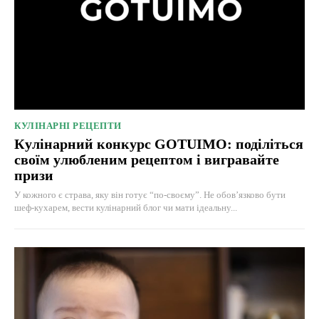
КУЛІНАРНІ РЕЦЕПТИ
Кулінарний конкурс GOTUIMO: поділіться
своїм улюбленим рецептом і вигравайте
призи
У кожного є страва, яку він готує “по-своєму”. Не обов’язково бути
шеф-кухарем, вести кулінарний блог чи мати ідеальну...