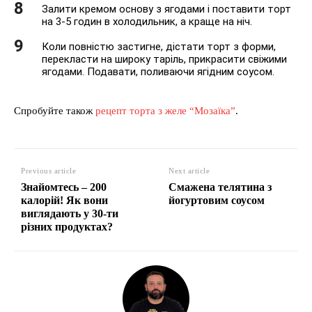
Залити кремом основу з ягодами і поставити торт
на 3-5 годин в холодильник, а краще на ніч.
Коли повністю застигне, дістати торт з форми,
перекласти на широку таріль, прикрасити свіжими
ягодами. Подавати, поливаючи ягідним соусом.
Спробуйте також
рецепт торта з желе “Мозаїка”
.
Previous article
Next article
Знайомтесь – 200
Смажена телятина з
калорій! Як вони
йогуртовим соусом
виглядають у 30-ти
різних продуктах?