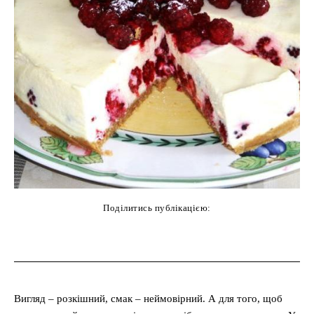
Поділитись публікацією:
cebook
Twitter
Pinterest
WhatsAp
Вигляд – розкішний, смак – неймовірний. А для того, щоб