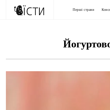
Перші страви
Конс
Йогуртово