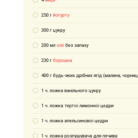
4
яйця
250 г
йогурту
300 г цукру
200 мл
олії
без запаху
230 г
борошна
400 г будь-яких дрібних ягід (малина, чорни
1 ч. ложка ванільного цукру
1 ч. ложка тертої лимонної цедри
1 ч. ложка апельсинової цедри
1 ч. ложка розпушувача для печива