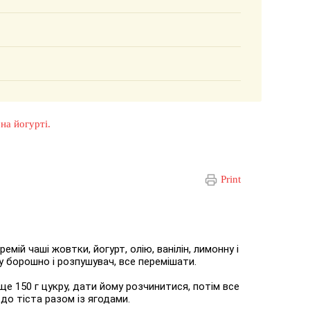
на йогурті.
Print
мій чаші жовтки, йогурт, олію, ванілін, лимонну і
шу борошно і розпушувач, все перемішати.
ще 150 г цукру, дати йому розчинитися, потім все
до тіста разом із ягодами.