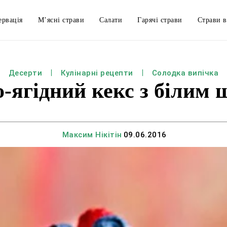
ервація
М’ясні страви
Салати
Гарячі страви
Страви в
Десерти
Кулінарні рецепти
Солодка випічка
-ягідний кекс з білим
Максим Нікітін
09.06.2016