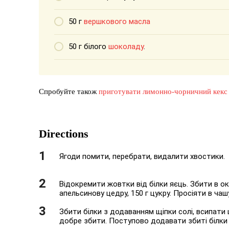
50 г
вершкового масла
50 г білого
шоколаду
.
Спробуйте також
приготувати лимонно-чорничний кекс 
Directions
Ягоди помити, перебрати, видалити хвостики.
Відокремити жовтки від білки яєць. Збити в окре
апельсинову цедру, 150 г цукру. Просіяти в ча
Збити білки з додаванням щіпки солі, всипати 
добре збити. Поступово додавати збиті білки 