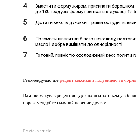
Змастити форму жиром, присипати борошном. Г
до 180 градусів форму і випікати в духовці 49-5
Дістати кекс із духовки, трішки остудити, вий
Поламати півплитки білого шоколаду, постави
масло і добре вимішати до однорідності.
Готовий, повністю охолоджений кекс полити гл
Рекомендуємо ще
рецепт кексиків з полуницею та чор
Вам посмакував рецепт йогуртово-ягідного кексу з біли
порекомендуйте смачний перепис друзям.
Previous article