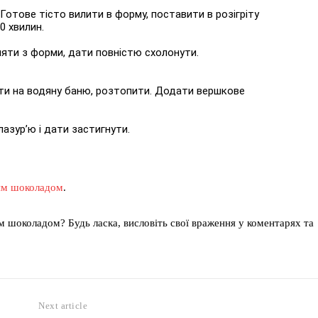
отове тісто вилити в форму, поставити в розігріту
0 хвилин.
няти з форми, дати повністю схолонути.
ти на водяну баню, розтопити. Додати вершкове
азур’ю і дати застигнути.
ним шоколадом
.
м шоколадом? Будь ласка, висловіть свої враження у коментарях та
Next article