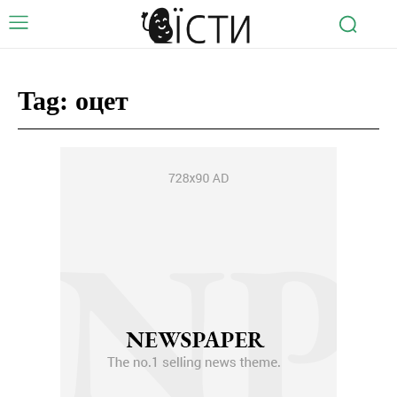
Tag:
оцет