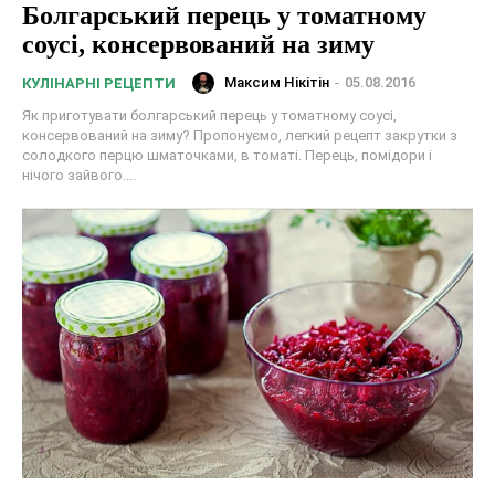
Болгарський перець у томатному
соусі, консервований на зиму
Максим Нікітін
-
05.08.2016
КУЛІНАРНІ РЕЦЕПТИ
Як приготувати болгарський перець у томатному соусі,
консервований на зиму? Пропонуємо, легкий рецепт закрутки з
солодкого перцю шматочками, в томаті. Перець, помідори і
нічого зайвого....