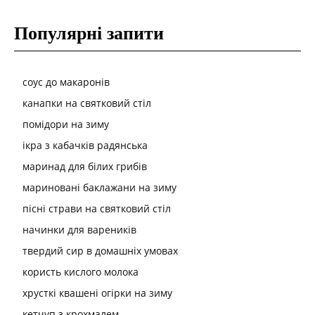
Популярні запити
соус до макаронів
канапки на святковий стіл
помідори на зиму
ікра з кабачків радянська
маринад для білих грибів
мариновані баклажани на зиму
пісні страви на святковий стіл
начинки для вареників
твердий сир в домашніх умовах
користь кислого молока
хрусткі квашені огірки на зиму
кетчуп з крохмалем