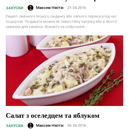
Максим Нікітін
-
21.04.2016
ЗАКУСКИ
Рецепт смачного пісного сніданку або легкого перекусу під час
подорожі. Подавати можна як самостійну закуску або в якості
намазки для канапок. Візьміть на озброєння...
Салат з оселедцем та яблуком
Максим Нікітін
-
06.04.2016
ЗАКУСКИ