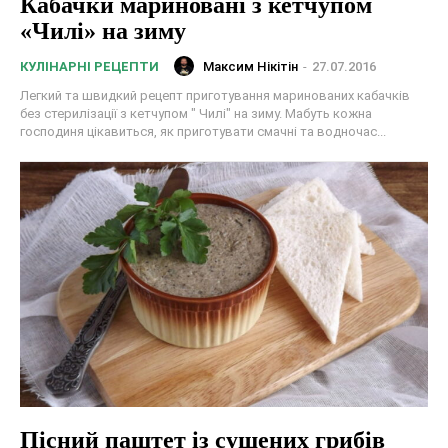
Кабачки мариновані з кетчупом
«Чилі» на зиму
Максим Нікітін
-
27.07.2016
КУЛІНАРНІ РЕЦЕПТИ
Легкий та швидкий рецепт приготування маринованих кабачків
без стерилізації з кетчупом " Чилі" на зиму. Мабуть кожна
господиня цікавиться, як приготувати смачні та водночас...
Пісний паштет із сушених грибів