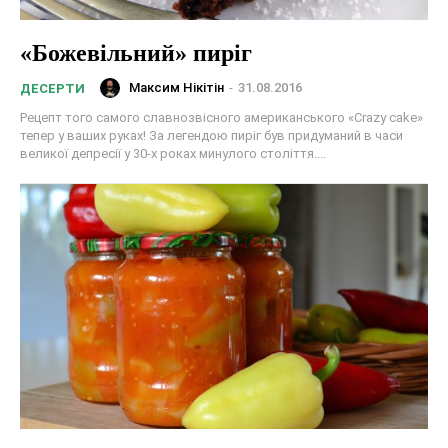
«Божевільний» пиріг
Максим Нікітін
-
31.08.2016
ДЕСЕРТИ
Рецепт того самого славнозвісного американського «Crazy cake»
тепер у ваших руках! За легендою пиріг був придуманий в часи
великої депресії у 30-х роках минулого століття....