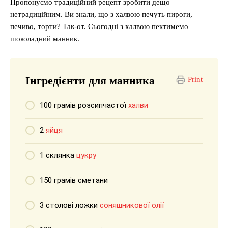
Пропонуємо традиційний рецепт зробити дещо
нетрадиційним. Ви знали, що з халвою печуть пироги,
печиво, торти? Так-от. Сьогодні з халвою пектимемо
шоколадний манник.
Інгредієнти для манника
Print
100 грамів розсипчастої
халви
2
яйця
1 склянка
цукру
150 грамів сметани
3 столові ложки
соняшникової олії