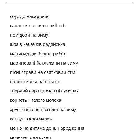
соус до макаронів
канапки на святковий стіл
помідори на зиму
ікра з кабачків радянська
маринад для білих грибів
мариновані баклажани на зиму
пісні страви на святковий стіл
начинки для вареників
твердий сир в домашніх умовах
користь кислого молока
хрусткі квашені огірки на зиму
кетчуп з крохмалем
меню на дитяче день народження
молекулярна кухня