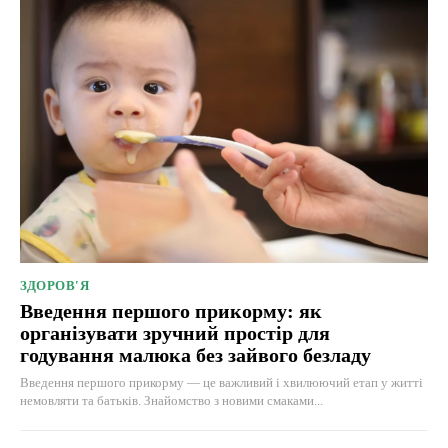
ЗДОРОВ'Я
Введення першого прикорму: як
організувати зручний простір для
годування малюка без зайвого безладу
Введення першого прикорму — це важливий і хвилюючий етап у житті
немовляти та батьків. Знайомство з новими смаками...