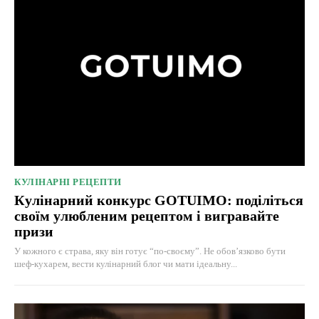
КУЛІНАРНІ РЕЦЕПТИ
Кулінарний конкурс GOTUIMO: поділіться
своїм улюбленим рецептом і вигравайте
призи
У кожного є страва, яку він готує “по-своєму”. Не обов’язково бути
шеф-кухарем, вести кулінарний блог чи мати ідеальну...