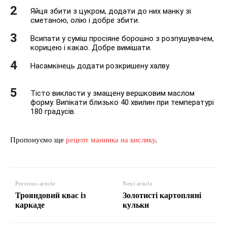
Яйця збити з цукром, додати до них манку зі
сметаною, олію і добре збити.
Всипати у суміш просіяне борошно з розпушувачем,
корицею і какао. Добре вимішати.
Насамкінець додати розкришену халву.
Тісто викласти у змащену вершковим маслом
форму. Випікати близько 40 хвилин при температурі
180 градусів.
Пропонуємо ще
рецепт манника на кисляку
.
Previous article
Next article
Трояндовий квас із
Золотисті картопляні
каркаде
кульки