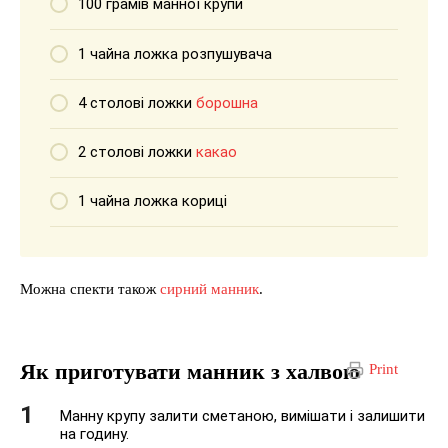
100 грамів манної крупи
1 чайна ложка розпушувача
4 столові ложки
борошна
2 столові ложки
какао
1 чайна ложка кориці
Можна спекти також
сирний манник
.
Як приготувати манник з халвою
Print
Манну крупу залити сметаною, вимішати і залишити
на годину.