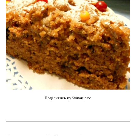
Поділитись публікацією:
cebook
Twitter
Pinterest
WhatsAp