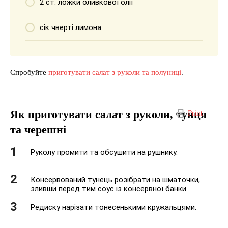
2 ст. ложки оливкової олії
сік чверті лимона
Спробуйте
приготувати салат з руколи та полуниці
.
Як приготувати салат з руколи, тунця
Print
та черешні
Руколу промити та обсушити на рушнику.
Консервований тунець розібрати на шматочки,
зливши перед тим соус із консервної банки.
Редиску нарізати тонесенькими кружальцями.