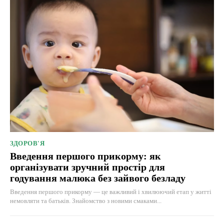
ЗДОРОВ'Я
Введення першого прикорму: як
організувати зручний простір для
годування малюка без зайвого безладу
Введення першого прикорму — це важливий і хвилюючий етап у житті
немовляти та батьків. Знайомство з новими смаками...