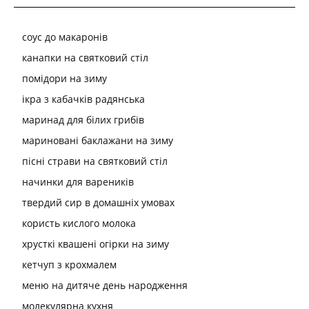
соус до макаронів
канапки на святковий стіл
помідори на зиму
ікра з кабачків радянська
маринад для білих грибів
мариновані баклажани на зиму
пісні страви на святковий стіл
начинки для вареників
твердий сир в домашніх умовах
користь кислого молока
хрусткі квашені огірки на зиму
кетчуп з крохмалем
меню на дитяче день народження
молекулярна кухня