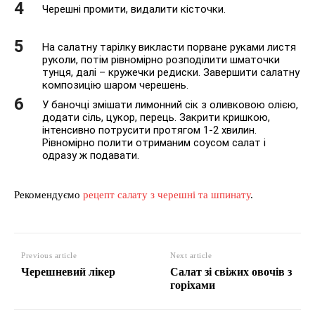
Черешні промити, видалити кісточки.
На салатну тарілку викласти порване руками листя
руколи, потім рівномірно розподілити шматочки
тунця, далі – кружечки редиски. Завершити салатну
композицію шаром черешень.
У баночці змішати лимонний сік з оливковою олією,
додати сіль, цукор, перець. Закрити кришкою,
інтенсивно потрусити протягом 1-2 хвилин.
Рівномірно полити отриманим соусом салат і
одразу ж подавати.
Рекомендуємо
рецепт салату з черешні та шпинату
.
Previous article
Next article
Черешневий лікер
Салат зі свіжих овочів з
горіхами