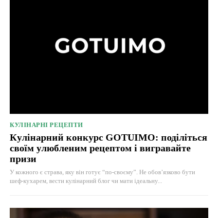
КУЛІНАРНІ РЕЦЕПТИ
Кулінарний конкурс GOTUIMO: поділіться
своїм улюбленим рецептом і вигравайте
призи
У кожного є страва, яку він готує “по-своєму”. Не обов’язково бути
шеф-кухарем, вести кулінарний блог чи мати ідеальну...