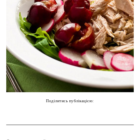
Поділитись публікацією:
cebook
Twitter
Pinterest
WhatsAp