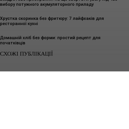
вибору потужного акумуляторного приладу
Хрустка скоринка без фритюру: 7 лайфхаків для
ресторанної кухні
Домашній хліб без форми: простий рецепт для
початківців
СХОЖІ ПУБЛІКАЦІЇ
КУЛІНАРНІ РЕЦЕПТИ
Чому побутова техніка не підходить для кафе
Побутова техніка розрахована на інший ритм роботи - короткі включення,
невеликі об’єми і стабільні умови без постійного навантаження.Кафе...
КУЛІНАРНІ РЕЦЕПТИ