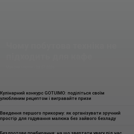
Чому побутова техніка не
підходить для кафе
Максим Нікітін
-
28.07.2026
Кулінарний конкурс GOTUIMO: поділіться своїм
улюбленим рецептом і вигравайте призи
Введення першого прикорму: як організувати зручний
простір для годування малюка без зайвого безладу
Бездротове прибирання: на що звертати увагу під час