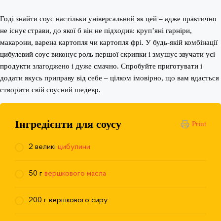
Годі знайти соус настільки універсальний як цей – адже практично
не існує страви, до якої б він не підходив: круп’яні гарніри,
макарони, варена картопля чи картопля фрі. У будь-якій комбінації
цибулевий соус виконує роль першої скрипки і змушує звучати усі
продукти злагоджено і дуже смачно. Спробуйте приготувати і
додати якусь приправу від себе – цілком імовірно, що вам вдасться
створити свій соусний шедевр.
Інгредієнти для соусу
Print
2 великі
цибулини
50 г
вершкового масла
200 г вершкового сиру