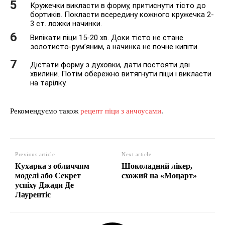
Кружечки викласти в форму, притиснути тісто до
бортиків. Покласти всередину кожного кружечка 2-
3 ст. ложки начинки.
Випікати піци 15-20 хв. Доки тісто не стане
золотисто-рум’яним, а начинка не почне кипіти.
Дістати форму з духовки, дати постояти дві
хвилини. Потім обережно витягнути піци і викласти
на тарілку.
Рекомендуємо також
рецепт піци з анчоусами
.
Previous article
Next article
Кухарка з обличчям
Шоколадний лікер,
моделі або Секрет
схожий на «Моцарт»
успіху Джади Де
Лаурентіс