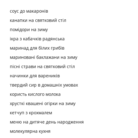
соус до макаронів
канапки на святковий стіл
помідори на зиму
ікра з кабачків радянська
маринад для білих грибів
мариновані баклажани на зиму
пісні страви на святковий стіл
начинки для вареників
твердий сир в домашніх умовах
користь кислого молока
хрусткі квашені огірки на зиму
кетчуп з крохмалем
меню на дитяче день народження
молекулярна кухня