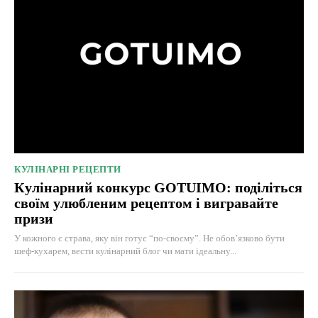
КУЛІНАРНІ РЕЦЕПТИ
Кулінарний конкурс GOTUIMO: поділіться
своїм улюбленим рецептом і вигравайте
призи
У кожного є страва, яку він готує “по-своєму”. Не обов’язково бути
шеф-кухарем, вести кулінарний блог чи мати ідеальну...