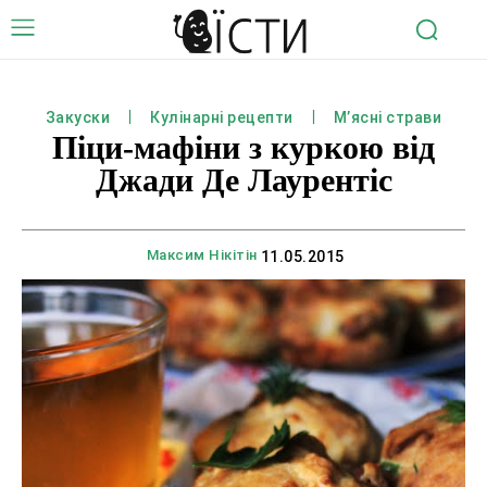
Закуски
Кулінарні рецепти
М’ясні страви
Піци-мафіни з куркою від
Джади Де Лаурентіс
Максим Нікітін
11.05.2015