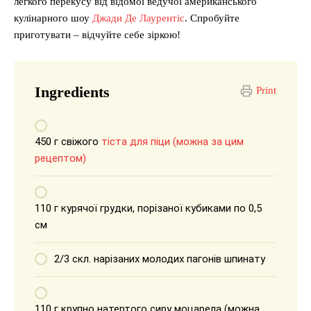
легкого перекусу від відомої ведучої американського
кулінарного шоу
Джади Де Лаурентіс
. Спробуйте
приготувати – відчуйте себе зіркою!
Ingredients
Print
450 г свіжого
тіста для піци (можна за цим
рецептом)
110 г курячої грудки, порізаної кубиками по 0,5
см
2/3 скл. нарізаних молодих пагонів шпинату
110 г крупно натертого сиру моцарела (можна