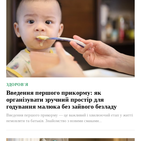
ЗДОРОВ'Я
Введення першого прикорму: як
організувати зручний простір для
годування малюка без зайвого безладу
Введення першого прикорму — це важливий і хвилюючий етап у житті
немовляти та батьків. Знайомство з новими смаками...