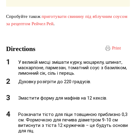
Спробуйте також
приготувати свинину під яблучним соусом
за рецептом Рейчел Рей
.
Directions
Print
У великій мисці змішати курку, моцарелу, шпинат,
маскарпоне, пармезан, томатний соус з базиліком,
лимонний сік, сіль і перець.
Духовку розігріти до 220 градусів.
Змастити форму для мафінів на 12 кексів.
Розкачати тісто для піци товщиною приблизно 0,3
см. Формочкою для печива діаметром 9-10 см
витиснути з тіста 12 кружечків – це будуть основи
для піц.