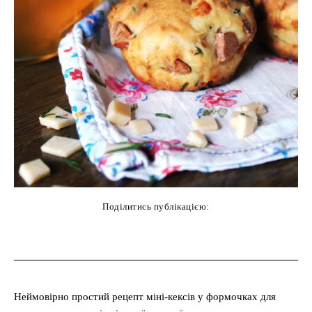
Поділитись публікацією:
cebook
Twitter
Pinterest
WhatsAp
Неймовірно простий рецепт міні-кексів у формочках для