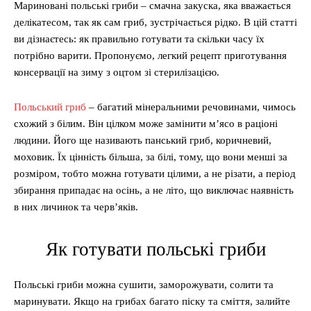
Мариновані польські гриби – смачна закуска, яка вважається
делікатесом, так як сам гриб, зустрічається рідко. В цій статті
ви дізнаєтесь: як правильно готувати та скільки часу їх
потрібно варити. Пропонуємо, легкий рецепт приготування
консервації на зиму з оцтом зі стерилізацією.
Польський гриб
– багатий мінеральними речовинами, чимось
схожий з білим. Він цілком може замінити м’ясо в раціоні
людини. Його ще називають панський гриб, коричневий,
моховик. Їх цінність більша, за білі, тому, що вони менші за
розміром, тобто можна готувати цілими, а не різати, а період
збирання припадає на осінь, а не літо, що виключає наявність
в них личинок та черв’яків.
Як готувати польські гриби
Польські гриби можна сушити, заморожувати, солити та
маринувати. Якщо на грибах багато піску та сміття, залийте