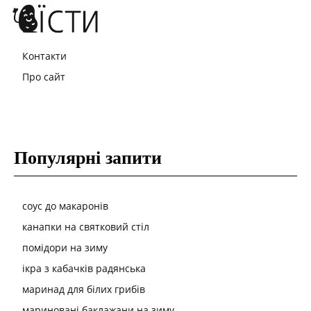
Контакти
Про сайт
Популярні запити
соус до макаронів
канапки на святковий стіл
помідори на зиму
ікра з кабачків радянська
маринад для білих грибів
мариновані баклажани на зиму