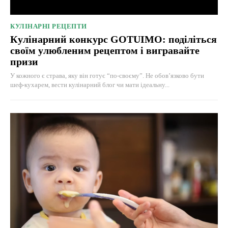
КУЛІНАРНІ РЕЦЕПТИ
Кулінарний конкурс GOTUIMO: поділіться
своїм улюбленим рецептом і вигравайте
призи
У кожного є страва, яку він готує “по-своєму”. Не обов’язково бути
шеф-кухарем, вести кулінарний блог чи мати ідеальну...