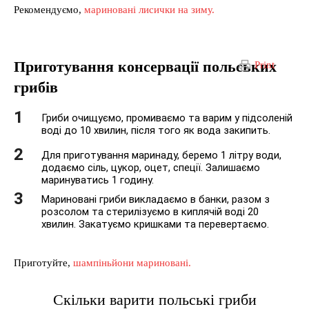
Рекомендуємо,
мариновані лисички на зиму.
Приготування консервації польських
Print
грибів
Гриби очищуємо, промиваємо та варим у підсоленій
воді до 10 хвилин, після того як вода закипить.
Для приготування маринаду, беремо 1 літру води,
додаємо сіль, цукор, оцет, спеції. Залишаємо
маринуватись 1 годину.
Мариновані гриби викладаємо в банки, разом з
розсолом та стерилізуємо в киплячій воді 20
хвилин. Закатуємо кришками та перевертаємо.
Приготуйте,
шампіньйони мариновані.
Скільки варити польські гриби