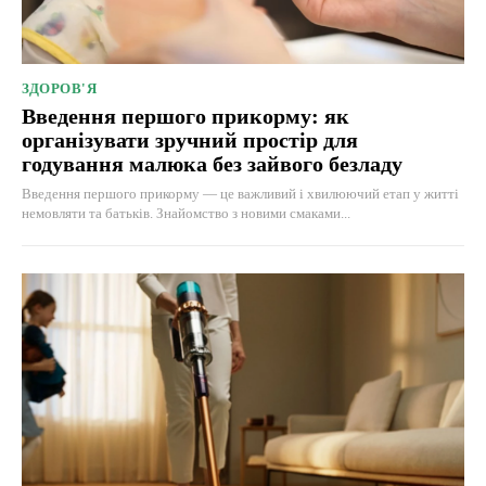
ЗДОРОВ'Я
Введення першого прикорму: як
організувати зручний простір для
годування малюка без зайвого безладу
Введення першого прикорму — це важливий і хвилюючий етап у житті
немовляти та батьків. Знайомство з новими смаками...