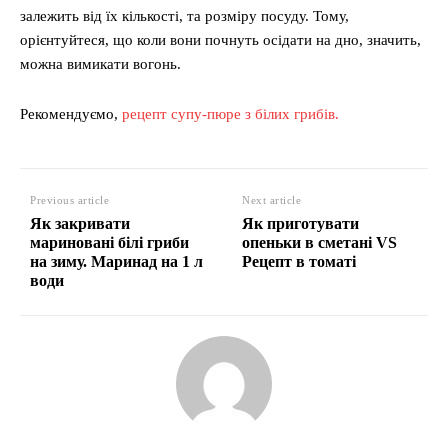
залежить від їх кількості, та розміру посуду. Тому,
орієнтуйтеся, що коли вони почнуть осідати на дно, значить,
можна вимикати вогонь.
Рекомендуємо,
рецепт супу-пюре з білих грибів.
Previous article
Next article
Як закривати
Як приготувати
мариновані білі гриби
опеньки в сметані VS
на зиму. Маринад на 1 л
Рецепт в томаті
води