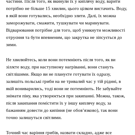
частини. Після того, як вкинули їх у киплячу воду, варити
потрібно не більше 15 хвилин, цього цілком вистачить. Воду,
в якій вони готувались, необхідно злити. Далі, їх можна
заморожувати, смажити, тушкувати чи маринувати.
Відварювання потрібне для того, щоб уникнути можливості
отруєння та бути впевненим, що закрутка не зіпсується до
зими.
Не хвилюйтесь, коли вони потемніють після того, як ви
зіллєте воду, при наступному нагріванні, вони стануть
світлішими. Якщо ви не плануєте готувати їх одразу,
залишіть польські гриби на не тривалий час у тій рідині, в
якій вониварились, тоді вони не потемніють. Не забувайте
знімати піну, яка утворюється при закипанні. Можна, також,
після закипання помістити їх у іншу киплячу воду, за
бажанням довести до кипіння (не обов’язково), так вони
точно залишуться світлими.
Точний час варіння грибів, назвати складно, адже все