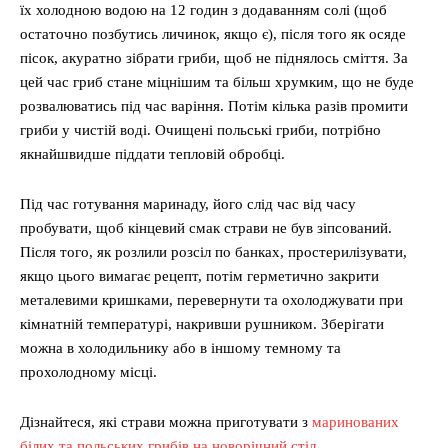
їх холодною водою на 12 годин з додаванням солі (щоб
остаточно позбутись личинок, якщо є), після того як осяде
пісок, акуратно зібрати гриби, щоб не піднялось сміття. За
цей час гриб стане міцнішим та більш хрумким, що не буде
розвалюватись під час варіння. Потім кілька разів промити
гриби у чистій воді. Очищені польські гриби, потрібно
якнайшвидше піддати тепловій обробці.
Під час готування маринаду, його слід час від часу
пробувати, щоб кінцевий смак страви не був зіпсований.
Після того, як розлили розсіл по банках, простерилізувати,
якщо цього вимагає рецепт, потім герметично закрити
металевими кришками, перевернути та охолоджувати при
кімнатній температурі, накривши рушником. Зберігати
можна в холодильнику або в іншому темному та
прохолодному місці.
Дізнайтеся, які страви можна приготувати з
маринованих
білих та польських грибів на новорічний стіл.