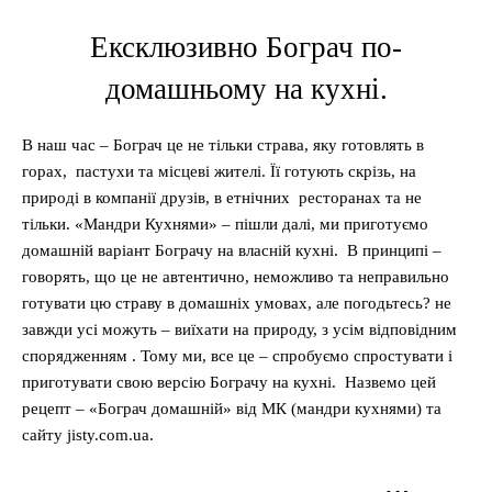
Ексклюзивно Бограч по-
домашньому на кухні.
В наш час – Бограч це не тільки страва, яку готовлять в
горах, пастухи та місцеві жителі. Її готують скрізь, на
природі в компанії друзів, в етнічних ресторанах та не
тільки. «Мандри Кухнями» – пішли далі, ми приготуємо
домашній варіант Бограчу на власній кухні. В принципі –
говорять, що це не автентично, неможливо та неправильно
готувати цю страву в домашніх умовах, але погодьтесь? не
завжди усі можуть – виїхати на природу, з усім відповідним
спорядженням . Тому ми, все це – спробуємо спростувати і
приготувати свою версію Бограчу на кухні. Назвемо цей
рецепт – «Бограч домашній» від МК (мандри кухнями) та
сайту jisty.com.ua.