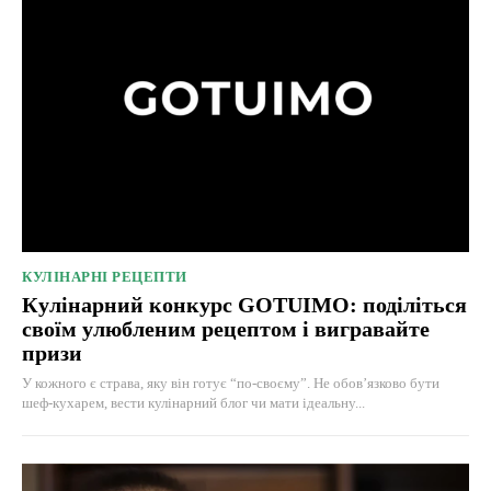
КУЛІНАРНІ РЕЦЕПТИ
Кулінарний конкурс GOTUIMO: поділіться
своїм улюбленим рецептом і вигравайте
призи
У кожного є страва, яку він готує “по-своєму”. Не обов’язково бути
шеф-кухарем, вести кулінарний блог чи мати ідеальну...