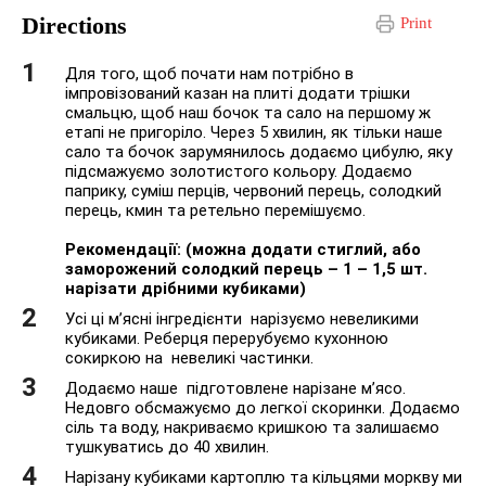
Directions
Print
Для того, щоб почати нам потрібно в
імпровізований казан на плиті додати трішки
смальцю, щоб наш бочок та сало на першому ж
етапі не пригоріло. Через 5 хвилин, як тільки наше
сало та бочок зарумянилось додаємо цибулю, яку
підсмажуємо золотистого кольору. Додаємо
паприку, суміш перців, червоний перець, солодкий
перець, кмин та ретельно перемішуємо.
Рекомендації: (можна додати стиглий, або
заморожений солодкий перець – 1 – 1,5 шт.
нарізати дрібними кубиками)
Усі ці м’ясні інгредієнти нарізуємо невеликими
кубиками. Реберця перерубуємо кухонною
сокиркою на невеликі частинки.
Додаємо наше підготовлене нарізане м’ясо.
Недовго обсмажуємо до легкої скоринки. Додаємо
сіль та воду, накриваємо кришкою та залишаємо
тушкуватись до 40 хвилин.
Нарізану кубиками картоплю та кільцями моркву ми