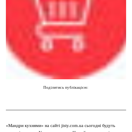
Поділитись публікацією:
cebook
Twitter
Pinterest
WhatsAp
«Мандри кухнями» на сайті jisty.com.ua сьогодні будуть