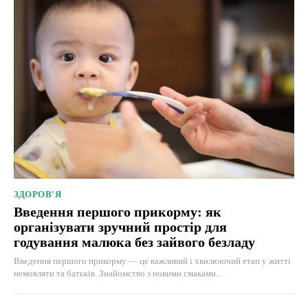
ЗДОРОВ'Я
Введення першого прикорму: як
організувати зручний простір для
годування малюка без зайвого безладу
Введення першого прикорму — це важливий і хвилюючий етап у житті
немовляти та батьків. Знайомство з новими смаками...