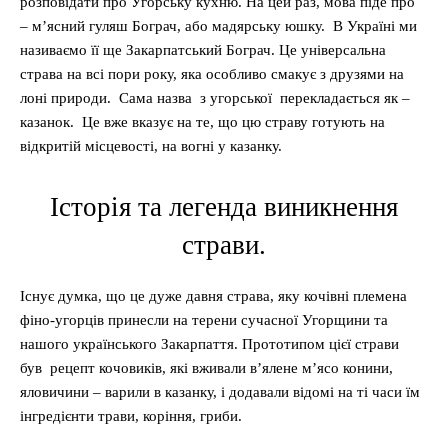
розповідати про Угорську кухню. На цей раз, мова піде про
– м’ясний гуляш Бограч, або мадярську юшку. В Україні ми
називаємо її ще Закарпатський Бограч. Це універсальна
страва на всі пори року, яка особливо смакує з друзями на
лоні природи. Сама назва з угорської перекладається як –
казанок. Це вже вказує на те, що цю страву готують на
відкритій місцевості, на вогні у казанку.
Історія та легенда виникнення
страви.
Існує думка, що це дуже давня страва, яку кочівні племена
фіно-угорців принесли на терени сучасної Угорщини та
нашого українського Закарпаття. Прототипом цієї страви
був рецепт кочовиків, які вживали в’ялене м’ясо конини,
яловичини – варили в казанку, і додавали відомі на ті часи їм
інгредієнти трави, коріння, гриби.