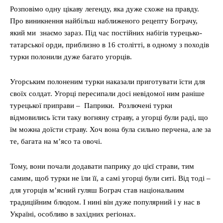
Розповімо одну цікаву легенду, яка дуже схоже на правду.
Про виникнення найбільш наближеного рецепту Бограчу,
який ми знаємо зараз. Під час постійних набігів турецько-
татарської орди, приблизно в 16 столітті, в одному з походів
турки полонили дуже багато угорців.
Угорським полоненим турки наказали приготувати їсти для
своїх солдат. Угорці пересипали досі невідомої ним раніше
турецької приправи – Паприки. Розлючені турки
відмовились їсти таку вогняну страву, а угорці були раді, що
їм можна доїсти страву. Хоч вона була сильно перчена, але за
те, багата на м’ясо та овочі.
Тому, вони почали додавати паприку до цієї страви, тим
самим, щоб турки не їли її, а самі угорці були ситі. Від тоді –
для угорців м’ясний гуляш Бограч став національним
традиційним блюдом. І нині він дуже популярний і у нас в
Україні, особливо в західних регіонах.