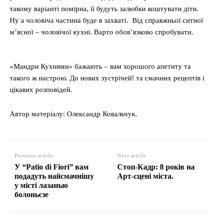
такому варіанті помірна, її будуть залюбки коштувати діти.
Ну а чоловіча частина буде в захваті. Від справжньої ситної
м’ясної – чоловічої кухні. Варто обов’язково спробувати.
«Мандри Кухнями» бажають – вам хорошого апетиту та
такого ж настрою. До нових зустрічей! та смачних рецептів і
цікавих розповідей.
Автор матеріалу: Олександр Ковальчук.
Previous article
Next article
У “Patio di Fiori” вам
Стоп-Кадр: 8 років на
подадуть найсмачнішу
Арт-сцені міста.
у місті лазанью
болоньєзе