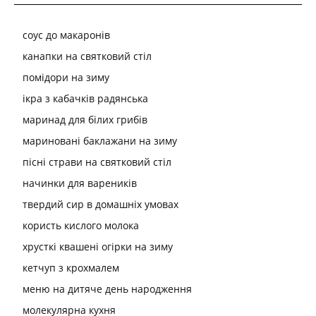
соус до макаронів
канапки на святковий стіл
помідори на зиму
ікра з кабачків радянська
маринад для білих грибів
мариновані баклажани на зиму
пісні страви на святковий стіл
начинки для вареників
твердий сир в домашніх умовах
користь кислого молока
хрусткі квашені огірки на зиму
кетчуп з крохмалем
меню на дитяче день народження
молекулярна кухня