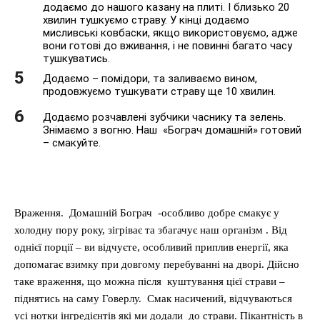
додаємо до нашого казану на плиті. І близько 20
хвилин тушкуємо страву. У кінці додаємо
мисливські ковбаски, якщо використовуємо, адже
вони готові до вживання, і не повинні багато часу
тушкуватись.
Додаємо – помідори, та заливаємо вином,
продовжуємо тушкувати страву ще 10 хвилин.
Додаємо розчавлені зубчики часнику та зелень.
Знімаємо з вогню. Наш «Бограч домашній» готовий
– смакуйте.
Враження. Домашній Бограч -особливо добре смакує у
холодну пору року, зігріває та збагачує наш організм . Від
однієї порції – ви відчуєте, особливий приплив енергії, яка
допомагає взимку при довгому перебуванні на дворі. Дійсно
таке враження, що можна після куштування цієї страви –
піднятись на саму Говерлу. Смак насичений, відчуваються
усі нотки інгредієнтів які ми додали до страви. Пікантність в