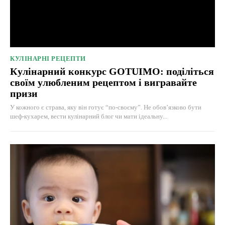
КУЛІНАРНІ РЕЦЕПТИ
Кулінарний конкурс GOTUIMO: поділіться
своїм улюбленим рецептом і вигравайте
призи
У кожного є страва, яку він готує “по-своєму”. Не обов’язково бути
шеф-кухарем, вести кулінарний блог чи мати ідеальну...