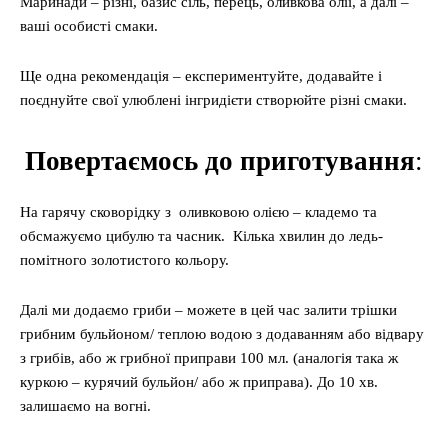
Маринади – різні, базис сіль, перець, оливкова олії, а далі –
ваші особисті смаки.
Ще одна рекомендація – експериментуйте, додавайте і
поєднуйте свої улюблені інгридієти створюйте різні смаки.
Повертаємось до приготування
:
На гарячу сковорідку з оливковою олією – кладемо та
обсмажуємо цибулю та часник. Кілька хвилин до ледь-
помітного золотистого кольору.
Далі ми додаємо гриби – можете в цей час залити трішки
грибним бульйоном/ теплою водою з додаванням або відвару
з грибів, або ж грибної приправи 100 мл. (аналогія така ж
куркою – курячий бульйон/ або ж приправа). До 10 хв.
залишаємо на вогні.