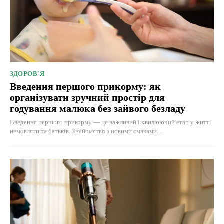
ЗДОРОВ'Я
Введення першого прикорму: як
організувати зручний простір для
годування малюка без зайвого безладу
Введення першого прикорму — це важливий і хвилюючий етап у житті
немовляти та батьків. Знайомство з новими смаками...