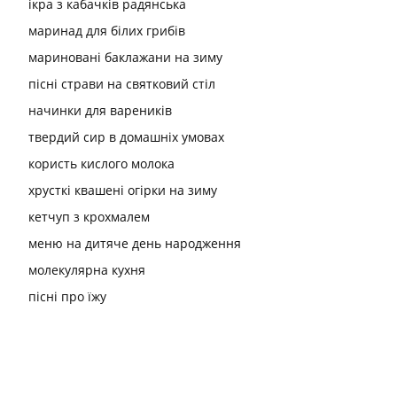
ікра з кабачків радянська
маринад для білих грибів
мариновані баклажани на зиму
пісні страви на святковий стіл
начинки для вареників
твердий сир в домашніх умовах
користь кислого молока
хрусткі квашені огірки на зиму
кетчуп з крохмалем
меню на дитяче день народження
молекулярна кухня
пісні про їжу