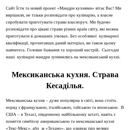
Сайт Їсти та новий проект «Мандри кухнями» вітає Вас! Ми
вирішили, не тільки розповідати про кулінарію, а власне
спробувати приготувати страви власноруч. Ми будемо
розповідати про цікаві страви різних країн світу, які можна
приготувати в домашніх умовах. Без особливої кулінарної
кваліфікації, прочитавши даний матеріал, ви також цьому
навчитесь. Головне бажання та хороший настрій. Сьогодні
наші кулінарні мандри зупинились на мексиканський кухні.
Мексиканська кухня. Страва
Кесаділья.
Мексиканська кухня – дуже популярна в світі, вона стоїть
поряд з французькою, італійською, тайською та японською. В
США – в Техасі, південному найбільшому штаті, навіть є
поняття симбіозу американською та мексиканської кухні
«Текс-Мекс», або ж «Техано», що означає про велику