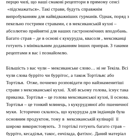
перцю чилі, що наші смакові рецептори в прямому сенсі
«підсмажаться». Такі страви, будуть справжнім
випробуванням для найвідважніших гурманів. Однак, поряд з
пекельно гострими стравами, є в мексиканській кухні –
абсолютно прийнятні для наших гастрономічних вподобань.
Багато страв – де в основі є кукурудза, квасоля , мексиканці
готують з мінімальним додаванням інших приправ. З такими
рецептами я вас і познайомлю.
Більшість з вас чули – мексиканське слово… ні не Текіла. Всі
чули слова бурріто чи буррітос, а також Тортільяс або
Тортілья. Отже, почнемо розповідати про найзнаменитіші
страви з мексиканської кухні. Хліб всьому голова, існує така
приказка. Тортілья – це голова мексиканської кухні, її основа.
Тортілья – це тонкий млинець, з кукурудзяної або пшеничної
муки. Історично склалось, що кукурудза для індіанців була
основним продуктом, тому в мексиканській кулінарії її
широко використовують. З тортільї готують багато страв –
бурріто, кесаділья, такос, енчілада, фатіхос. Даний матеріал