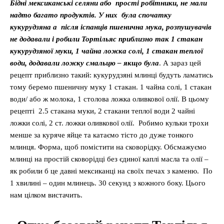
Бідні мексиканські селяни або прості робітники, не мали
надто багато продуктів. У них була спочатку
кукурудзяна а після іспанців пшенична мука, розпушувачів
не додавали і робили Тортільяс приблизно так 1 стакан
кукурудзяної муки, 1 чайна ложка солі, 1 стакан теплої
води, додавали ложку смальцю – якщо була
. А зараз цей
рецепт приблизно такий: кукурудзяні млинці будуть ламатись
тому беремо пшеничну муку 1 стакан. 1 чайна солі, 1 стакан
води/ або ж молока, 1 столова ложка оливкової олії. В цьому
рецепті 2.5 стакана муки, 2 стакани теплої води 2 чайні
ложки солі, 2 ст. ложки оливкової олії. Робимо кульки трохи
менше за куряче яйце та катаємо тісто до дуже тонкого
млинця. Форма, щоб помістити на сковорідку. Обсмажуємо
млинці на простій сковорідці без єдиної каплі масла та олії –
як робили б це давні мексиканці на своїх печах з каменю. По
1 хвилині – один млинець. 30 секунд з кожного боку. Цього
нам цілком вистачить.