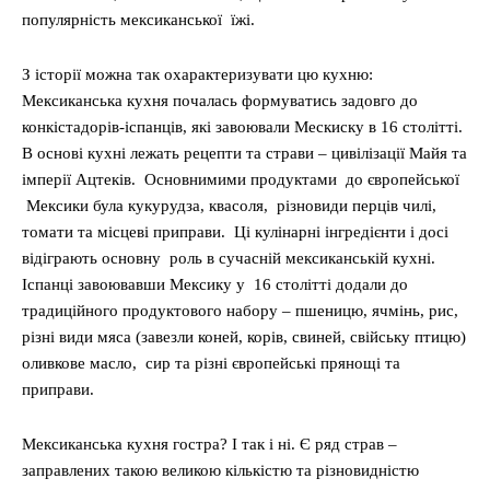
популярність мексиканської їжі.
З історії можна так охарактеризувати цю кухню:
Мексиканська кухня почалась формуватись задовго до
конкістадорів-іспанців, які завоювали Мескиску в 16 столітті.
В основі кухні лежать рецепти та страви – цивілізації Майя та
імперії Ацтеків. Основнимими продуктами до європейської
Мексики була кукурудза, квасоля, різновиди перців чилі,
томати та місцеві приправи. Ці кулінарні інгредієнти і досі
відіграють основну роль в сучасній мексиканській кухні.
Іспанці завоювавши Мексику у 16 столітті додали до
традиційного продуктового набору – пшеницю, ячмінь, рис,
різні види мяса (завезли коней, корів, свиней, свійську птицю)
оливкове масло, сир та різні європейські прянощі та
приправи.
Мексиканська кухня гостра? І так і ні. Є ряд страв –
заправлених такою великою кількістю та різновидністю