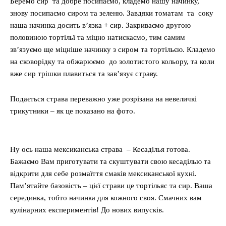
Беремо сир та добре посипаємо, кладемо нашу начинку,
знову посипаємо сиром та зеленю. Завдяки томатам та соку
наша начинка досить в’язка + сир. Закриваємо другою
половиною тортільї та міцно натискаємо, тим самим
зв’язуємо ще міцніше начинку з сиром та тортільєю. Кладемо
на сковорідку та обжарюємо до золотистого кольору, та коли
вже сир трішки плавиться та зав’язує страву.
Подається страва переважно уже розрізана на невеличкі
трикутники – як це показано на фото.
Ну ось наша мексиканська страва – Кесаділья готова.
Бажаємо Вам приготувати та скуштувати свою кесаділью та
відкрити для себе розмаїття смаків мексиканської кухні.
Пам’ятайте базовість – цієї страви це тортільяс та сир. Ваша
серединка, тобто начинка для кожного своя. Смачних вам
кулінарних експериментів! До нових випусків.