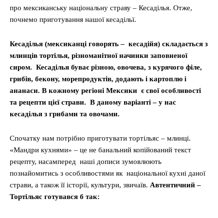
про мексиканську національну страву – Кесаділья. Отже,
почнемо приготування нашої кесадільї.
Кесаділья (мексиканці говорять – кесадійя) складається з
млинців тортілья, різноманітної начинки заповненої
сиром. Кесаділья буває різною, овочева, з курячого філе,
грибів, бекону, морепродуктів, додають і картоплю і
ананаси. В кожному регіоні Мексики є свої особливості
та рецепти цієї страви. В даному варіанті – у нас
кесаділья з грибами та овочами.
Спочатку нам потрібно приготувати тортільяс – млинці.
«Мандри кухнями» – це не банальний копійований текст
рецепту, насамперед наші дописи зумовлюють
познайомитись з особливостями як національної кухні даної
страви, а також її історії, культури, звичаїв.
Автентичний –
Тортільяс готувався б так: