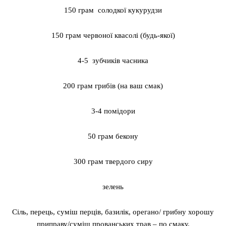
150 грам солодкої кукурудзи
150 грам червоної квасолі (будь-якої)
4-5 зубчиків часника
200 грам грибів (на ваш смак)
3-4 помідори
50 грам бекону
300 грам твердого сиру
зелень
Сіль, перець, суміш перців, базилік, орегано/ грибну хорошу
приправу/суміш прованських трав – по смаку.