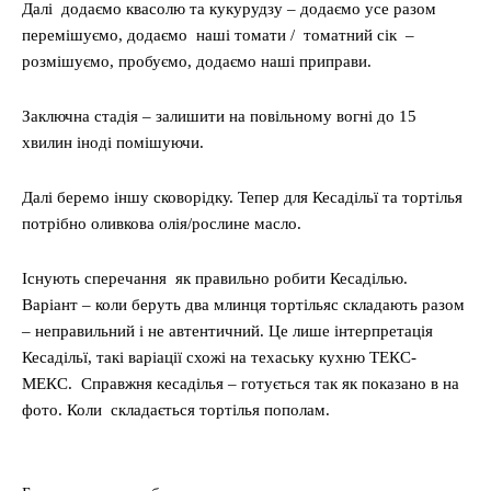
Далі додаємо квасолю та кукурудзу – додаємо усе разом
перемішуємо, додаємо наші томати / томатний сік –
розмішуємо, пробуємо, додаємо наші приправи.
Заключна стадія – залишити на повільному вогні до 15
хвилин іноді помішуючи.
Далі беремо іншу сковорідку. Тепер для Кесадільї та тортілья
потрібно оливкова олія/рослине масло.
Існують сперечання як правильно робити Кесаділью.
Варіант – коли беруть два млинця тортільяс складають разом
– неправильний і не автентичний. Це лише інтерпретація
Кесадільї, такі варіації схожі на техаську кухню ТЕКС-
МЕКС. Справжня кесаділья – готується так як показано в на
фото. Коли складається тортілья пополам.