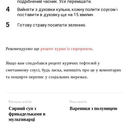
подрібнений часник. Усе перемішати.
Вийняти з духовки кульки, кожну полити соусом і
поставити в духовку ще на 15 хвилин.
Готову страву посипати зеленню.
Рекомендуємо ще
рецепт курки із сюрпризом
.
Якщо вам сподобався рецепт курячих тефтелей у
сметанному соусі, будь ласка, напишіть про це у коментарях
та поширте перепис у соціальних мережах.
Previous article
Next article
Сирний суп з
Вареники з полуницею
фрикадельками в
мультиварці