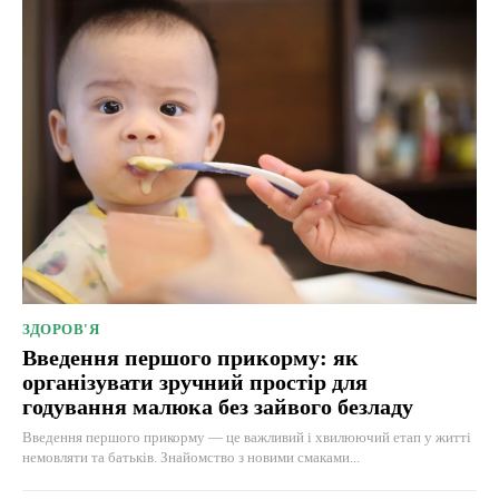
ЗДОРОВ'Я
Введення першого прикорму: як
організувати зручний простір для
годування малюка без зайвого безладу
Введення першого прикорму — це важливий і хвилюючий етап у житті
немовляти та батьків. Знайомство з новими смаками...