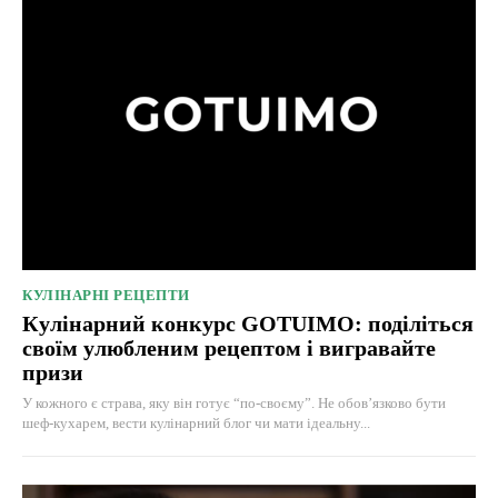
КУЛІНАРНІ РЕЦЕПТИ
Кулінарний конкурс GOTUIMO: поділіться
своїм улюбленим рецептом і вигравайте
призи
У кожного є страва, яку він готує “по-своєму”. Не обов’язково бути
шеф-кухарем, вести кулінарний блог чи мати ідеальну...