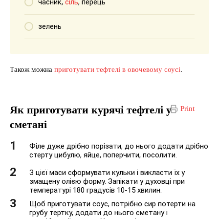
часник,
сіль
, перець
зелень
Також можна
приготувати тефтелі в овочевому соусі
.
Як приготувати курячі тефтелі у
Print
сметані
Філе дуже дрібно порізати, до нього додати дрібно
стерту цибулю, яйце, поперчити, посолити.
З цієї маси сформувати кульки і викласти їх у
змащену олією форму. Запікати у духовці при
температурі 180 градусів 10-15 хвилин.
Щоб приготувати соус, потрібно сир потерти на
грубу тертку, додати до нього сметану і