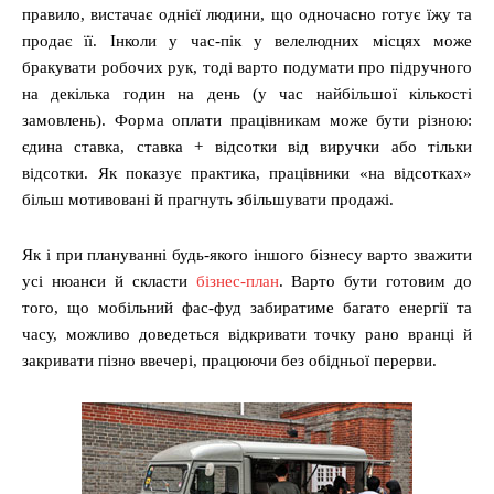
правило, вистачає однієї людини, що одночасно готує їжу та
продає її. Інколи у час-пік у велелюдних місцях може
бракувати робочих рук, тоді варто подумати про підручного
на декілька годин на день (у час найбільшої кількості
замовлень). Форма оплати працівникам може бути різною:
єдина ставка, ставка + відсотки від виручки або тільки
відсотки. Як показує практика, працівники «на відсотках»
більш мотивовані й прагнуть збільшувати продажі.
Як і при плануванні будь-якого іншого бізнесу варто зважити
усі нюанси й скласти
бізнес-план
. Варто бути готовим до
того, що мобільний фас-фуд забиратиме багато енергії та
часу, можливо доведеться відкривати точку рано вранці й
закривати пізно ввечері, працюючи без обідньої перерви.