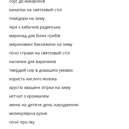
соус до макаронів
канапки на святковий стіл
помідори на зиму
ікра з кабачків радянська
маринад для білих грибів
мариновані баклажани на зиму
пісні страви на святковий стіл
начинки для вареників
твердий сир в домашніх умовах
користь кислого молока
хрусткі квашені огірки на зиму
кетчуп з крохмалем
меню на дитяче день народження
молекулярна кухня
пісні про їжу