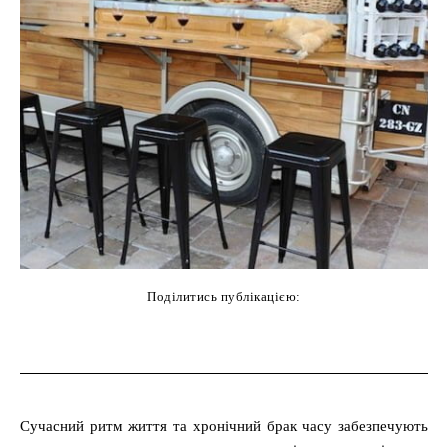
Поділитись публікацією:
cebook
Twitter
Pinterest
WhatsAp
Сучасний ритм життя та хронічний брак часу забезпечують