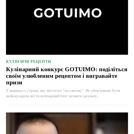
КУЛІНАРНІ РЕЦЕПТИ
Кулінарний конкурс GOTUIMO: поділіться
своїм улюбленим рецептом і вигравайте
призи
У кожного є страва, яку він готує “по-своєму”. Не обов’язково бути
шеф-кухарем, вести кулінарний блог чи мати ідеальну...