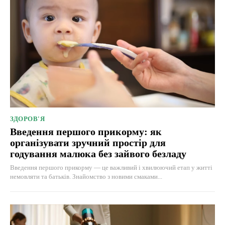
ЗДОРОВ'Я
Введення першого прикорму: як
організувати зручний простір для
годування малюка без зайвого безладу
Введення першого прикорму — це важливий і хвилюючий етап у житті
немовляти та батьків. Знайомство з новими смаками...