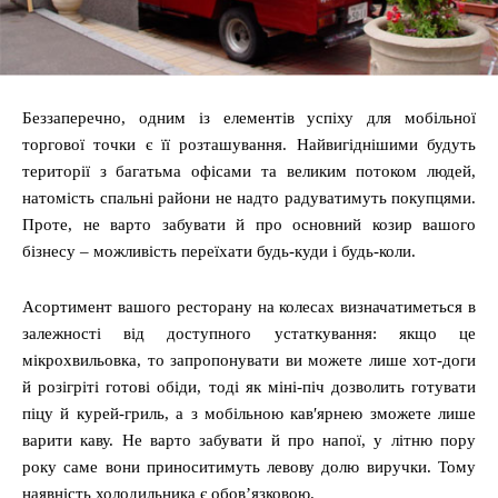
Беззаперечно, одним із елементів успіху для мобільної
торгової точки є її розташування. Найвигіднішими будуть
території з багатьма офісами та великим потоком людей,
натомість спальні райони не надто радуватимуть покупцями.
Проте, не варто забувати й про основний козир вашого
бізнесу ‒ можливість переїхати будь-куди і будь-коли.
Асортимент вашого ресторану на колесах визначатиметься в
залежності від доступного устаткування: якщо це
мікрохвильовка, то запропонувати ви можете лише хот-доги
й розігріті готові обіди, тоді як міні-піч дозволить готувати
піцу й курей-гриль, а з мобільною кав′ярнею зможете лише
варити каву. Не варто забувати й про напої, у літню пору
року саме вони приноситимуть левову долю виручки. Тому
наявність холодильника є обов’язковою.