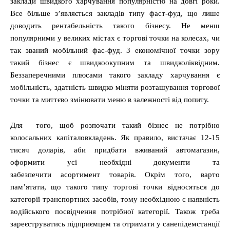
заклади швидкого харчування популярністю на довгі роки.
Все більше з’являється закладів типу фаст-фуд, що лише
доводить рентабельність такого бізнесу. Не менш
популярними у великих містах є торгові точки на колесах, чи
так званий мобільний фас-фуд. З економічної точки зору
такий бізнес є швидкоокупним та швидколіквідним.
Беззаперечними плюсами такого закладу харчування є
мобільність, здатність швидко міняти розташування торгової
точки та миттєво змінювати меню в залежності від попиту.
Для того, щоб розпочати такий бізнес не потрібно
колосальних капіталовкладень. Як правило, вистачає 12-15
тисяч доларів, аби придбати вживаний автомагазин,
оформити усі необхідні документи та
забезпечити асортимент товарів. Окрім того, варто
пам’ятати, що такого типу торгові точки відносяться до
категорії транспортних засобів, тому необхідною є наявність
водійського посвідчення потрібної категорії. Також треба
зареєструватись підприємцем та отримати у санепідемстанції