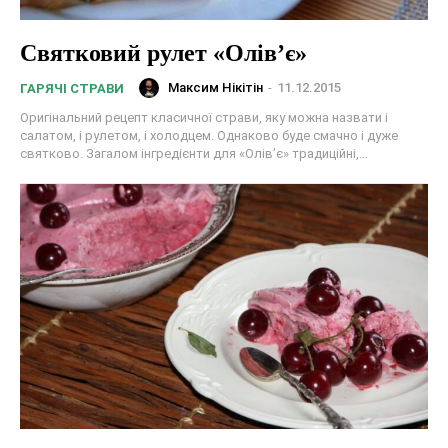
Святковий рулет «Олів’є»
Максим Нікітін
-
11.12.2015
ГАРЯЧІ СТРАВИ
Оригінальний рецепт класичної страви, яку можна назвати і
салатом, і рулетом, і холодцем. Однаково буде смачно і дуже
святково. Загалом інгредієнти для «Олів’є» традиційні,...