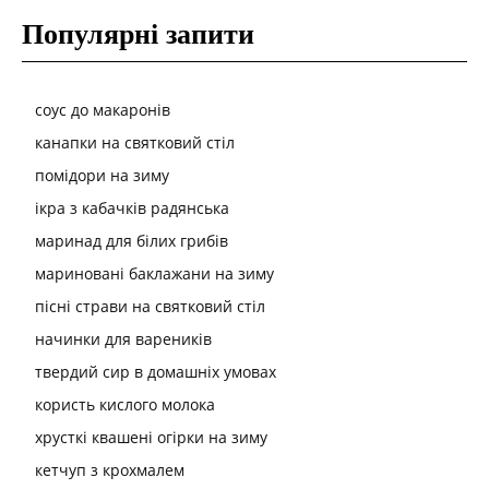
Популярні запити
соус до макаронів
канапки на святковий стіл
помідори на зиму
ікра з кабачків радянська
маринад для білих грибів
мариновані баклажани на зиму
пісні страви на святковий стіл
начинки для вареників
твердий сир в домашніх умовах
користь кислого молока
хрусткі квашені огірки на зиму
кетчуп з крохмалем