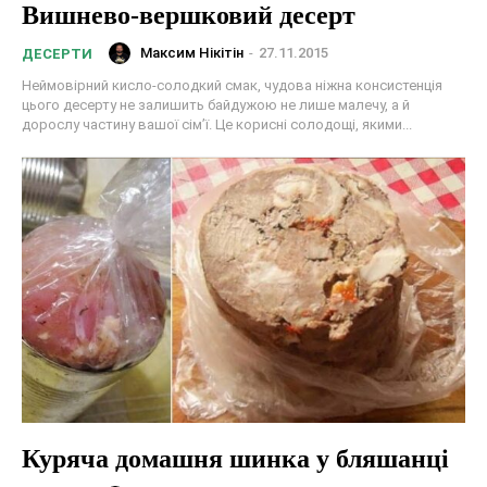
Вишнево-вершковий десерт
Максим Нікітін
-
27.11.2015
ДЕСЕРТИ
Неймовірний кисло-солодкий смак, чудова ніжна консистенція
цього десерту не залишить байдужою не лише малечу, а й
дорослу частину вашої сім’ї. Це корисні солодощі, якими...
Куряча домашня шинка у бляшанці