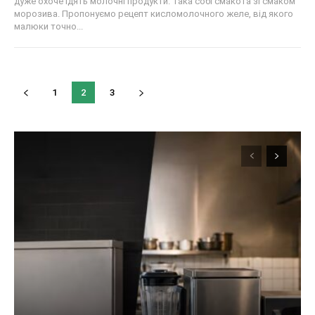
дуже охоче їдять молочні продукти. Така собі смакота зі смаком
морозива. Пропонуємо рецепт кисломолочного желе, від якого
малюки точно...
1
2
3