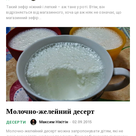
Такий зефір ніжний і легкий – аж тане у роті. Втім, він
відрізняється від магазинного, хоча це аж ніяк не означає, що
магазинний зефір...
Молочно-желейний десерт
Максим Нікітін
-
02.09.2015
ДЕСЕРТИ
Молочно-желейний десерт можна запропонувати дітям, які не