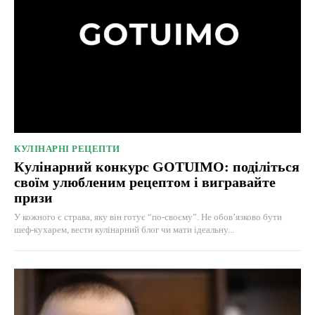
КУЛІНАРНІ РЕЦЕПТИ
Кулінарний конкурс GOTUIMO: поділіться
своїм улюбленим рецептом і вигравайте
призи
У кожного є страва, яку він готує “по-своєму”. Не обов’язково бути
шеф-кухарем, вести кулінарний блог чи мати ідеальну...