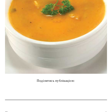
Поділитись публікацією:
cebook
Twitter
Pinterest
WhatsAp