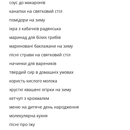
соус до макаронів
канапки на святковий стіл
помідори на зиму
ікра з кабачків радянська
маринад для білих грибів
мариновані баклажани на зиму
пісні страви на святковий стіл
начинки для вареників
твердий сир в домашніх умовах
користь кислого молока
хрусткі квашені огірки на зиму
кетчуп з крохмалем
меню на дитяче день народження
молекулярна кухня
пісні про їжу