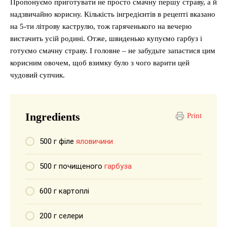
Пропонуємо приготувати не просто смачну першу страву, а й
надзвичайно корисну. Кількість інгредієнтів в рецепті вказано
на 5-ти літрову каструлю, тож гаряченького на вечерю
вистачить усій родині. Отже, швиденько купуємо гарбуз і
готуємо смачну страву. І головне – не забудьте запастися цим
корисним овочем, щоб взимку було з чого варити цей
чудовий супчик.
Ingredients
Print
500 г філе
яловичини
500 г почищеного
гарбуза
600 г картоплі
200 г селери