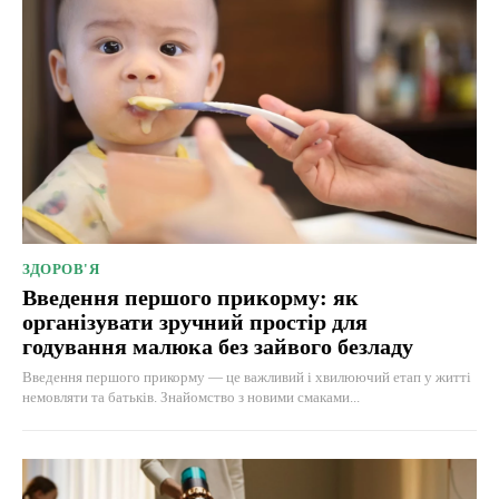
ЗДОРОВ'Я
Введення першого прикорму: як
організувати зручний простір для
годування малюка без зайвого безладу
Введення першого прикорму — це важливий і хвилюючий етап у житті
немовляти та батьків. Знайомство з новими смаками...