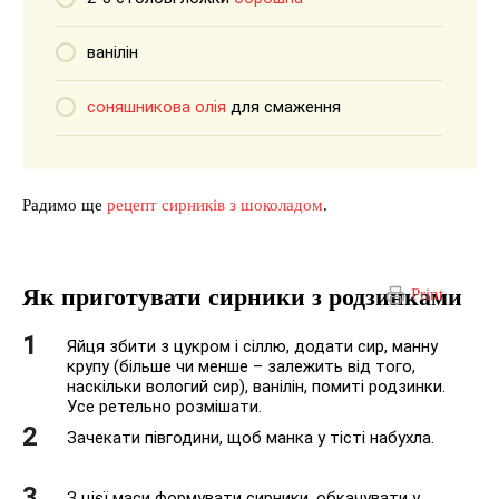
ванілін
соняшникова олія
для смаження
Радимо ще
рецепт сирників з шоколадом
.
Як приготувати сирники з родзинками
Print
Яйця збити з цукром і сіллю, додати сир, манну
крупу (більше чи менше – залежить від того,
наскільки вологий сир), ванілін, помиті родзинки.
Усе ретельно розмішати.
Зачекати півгодини, щоб манка у тісті набухла.
З цієї маси формувати сирники, обкачувати у