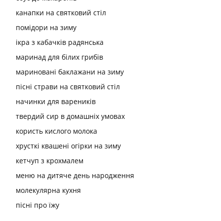
канапки на святковий стіл
помідори на зиму
ікра з кабачків радянська
маринад для білих грибів
мариновані баклажани на зиму
пісні страви на святковий стіл
начинки для вареників
твердий сир в домашніх умовах
користь кислого молока
хрусткі квашені огірки на зиму
кетчуп з крохмалем
меню на дитяче день народження
молекулярна кухня
пісні про їжу