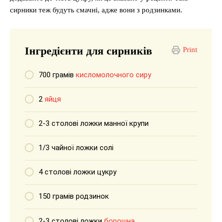
сирники теж будуть смачні, адже вони з родзинками.
Інгредієнти для сирників
Print
700 грамів
кисломолочного сиру
2
яйця
2-3 столові ложки манної крупи
1/3 чайної ложки солі
4 столові ложки цукру
150 грамів родзинок
2-3 столові ложки
борошна