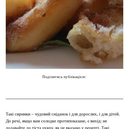
Поділитись публікацією:
cebook
Twitter
Pinterest
WhatsAp
Такі сирники – чудовий сніданок і для дорослих, і для дітей.
До речі, якщо вам солодке протипоказане, є вихід: не
додавайте до тіста цукру, як це вказано у рецепті. Такі