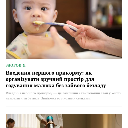
ЗДОРОВ'Я
Введення першого прикорму: як
організувати зручний простір для
годування малюка без зайвого безладу
Введення першого прикорму — це важливий і хвилюючий етап у житті
немовляти та батьків. Знайомство з новими смаками...