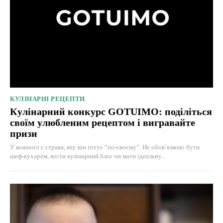
КУЛІНАРНІ РЕЦЕПТИ
Кулінарний конкурс GOTUIMO: поділіться
своїм улюбленим рецептом і вигравайте
призи
У кожного є страва, яку він готує “по-своєму”. Не обов’язково бути
шеф-кухарем, вести кулінарний блог чи мати ідеальну...