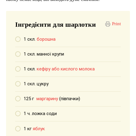
Інгредієнти для шарлотки
Print
1 скл.
борошна
1 скл. манної крупи
1 скл.
кефіру або кислого молока
1 скл. цукру
125 г
маргарину
(півпачки)
1 ч. ложка соди
1 кг
яблук