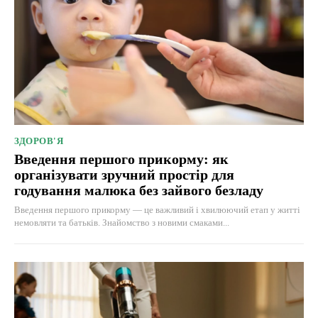
ЗДОРОВ'Я
Введення першого прикорму: як
організувати зручний простір для
годування малюка без зайвого безладу
Введення першого прикорму — це важливий і хвилюючий етап у житті
немовляти та батьків. Знайомство з новими смаками...