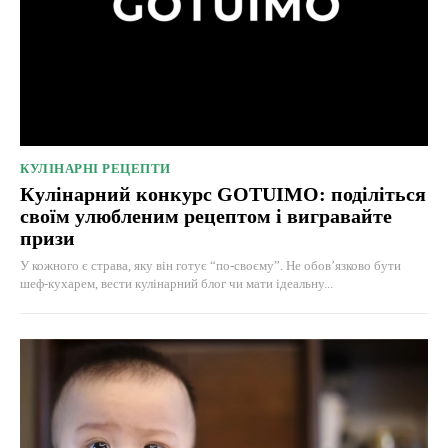
КУЛІНАРНІ РЕЦЕПТИ
Кулінарний конкурс GOTUIMO: поділіться
своїм улюбленим рецептом і вигравайте
призи
У кожного є страва, яку він готує “по-своєму”. Не обов’язково бути
шеф-кухарем, вести кулінарний блог чи мати ідеальну...