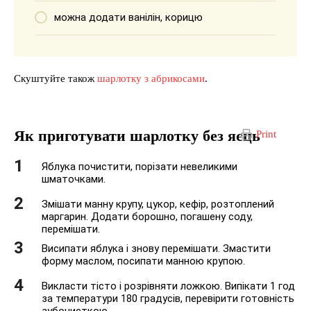
можна додати ванілін, корицю
Скуштуйте також
шарлотку з абрикосами
.
Як приготувати шарлотку без яєць
Print
Яблука почистити, порізати невеликими
шматочками.
Змішати манну крупу, цукор, кефір, розтоплений
маргарин. Додати борошно, погашену соду,
перемішати.
Висипати яблука і знову перемішати. Змастити
форму маслом, посипати манною крупою.
Викласти тісто і розрівняти ложкою. Випікати 1 год
за температури 180 градусів, перевірити готовність
зубочисткою.