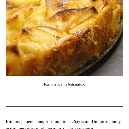
Поділитись публікацією:
cebook
Twitter
Pinterest
WhatsAp
Економ-рецепт швидкого пирога з яблуками. Попри те, що у
ньому немає яєць, він виходить дуже смачним.