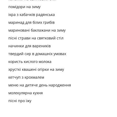
помідори на зиму
ікра з кабачків радянська
маринад для білих грибів
мариновані баклажани на зиму
пісні страви на святковий стіл
начинки для вареників
твердий сир в домашніх умовах
користь кислого молока
хрусткі квашені огірки на зиму
кетчуп з крохмалем
меню на дитяче день народження
молекулярна кухня
пісні про їжу