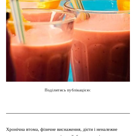
Поділитись публікацією:
cebook
Twitter
Pinterest
WhatsAp
Хронічна втома, фізичне виснаження, дієти і неналежне