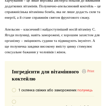
харчування – це лише верхівка айсберга показів до вживання
додаткових вітамінів. Полунично-апельсиновий коктейль – це
справжнісінька вітамінна бомба, яка не лише додасть сили та
енергії, а й стане справжнім святом фруктового смаку.
Апельсин – класичний і найдоступніший носій вітаміну С.
Ягоди полуниці, навіть заморожені, є хорошим захистом для
організму – зміцнюють судини та підвищують імунітет. А
ще полуничка завдяки високому вмісту цинку стимулює
сексуальне бажання у чоловіків і жінок.
Інгредієнти для вітамінного
Print
коктейлю
1 склянка свіжих або заморожених
полуниць