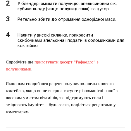
У блендері змішати полуницю, апельсиновий сік,
кубики льоду (якщо полуниці свіжі) та цукор.
Ретельно збити до отримання однорідної маси.
Налити у високі склянки, прикрасити
скибочками апельсина і подати із соломинками для
коктейлю.
Спробуйте ще
приготувати десерт “Рафаелло” з
полуничками
.
Якщо вам сподобався рецепт полунично-апельсинового
коктейлю, якщо ви не вперше готуєте різноманітні напої з
високим умістом вітамінів, які підтримують сили і
зміцнюють імунітет – будь ласка, поділіться рецептами у
коментарях.