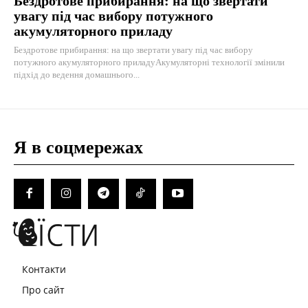
Бездротове прибирання: на що звертати
увагу під час вибору потужного
акумуляторного приладу
Бездротове прибирання: на що звертати увагу під час вибору
потужного акумуляторного приладуАкумуляторні технології змінили
підхід до ведення домашнього...
Я в соцмережах
Контакти
Про сайт