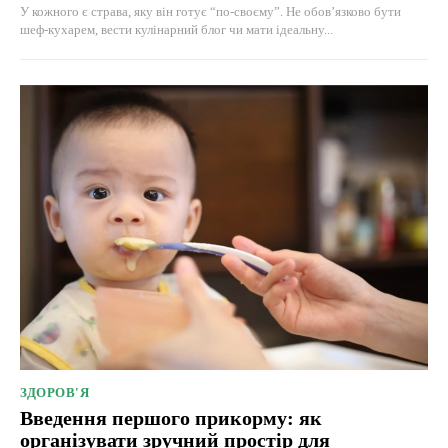
У кожного є страва, яку він готує “по-своєму”. Не обов’язково бути
шеф-кухарем, вести кулінарний блог чи мати ідеальну...
ЗДОРОВ'Я
Введення першого прикорму: як
організувати зручний простір для